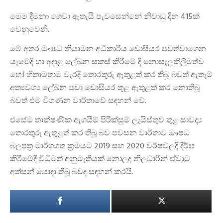
මෙම දීමනා ගෙවා ඇතැයි පැවසෙන්නේ නිවාඩු දින 415ක්
වෙනුවෙනි.
මේ අතර ඖෂධ නියාමන අධිකාරිය ඩොසියර පවත්වාගෙන
යෑමේදී හා අදාළ ලේඛන සකස් කිරීමේ දී නොසැලකිලිමත්ව
හෝ හිතාමතාම වැරදි තොරතුරු ඇතුළත් කර තිබූ බවත් ඇතැම්
අත්‍යවශ්‍ය ලේඛන පවා ඩොසියර තුළ ඇතුළත් කර නොතිබූ
බවත් එම විගණන වාර්තාවේ සඳහන් වේ.
එසේම තාක්ෂණික ඇගයීම් පිරික්සුම් ලැයිස්තුව තුළ සාවද්‍ය
තොරතුරු ඇතුළත් කර තිබූ බව පවසන වාර්තාව ඖෂධ
බලපත්‍ර මාර්ගගත ක්‍රමයට 2019 සහ 2020 වර්ෂවලදී දීර්ඝ
කිරීමේදී විධිමත් අනුමැතියක් නොලද නිලධාරීන් ඒවාට
අත්සන් යොදා තිබූ බවද සඳහන් කරයි.