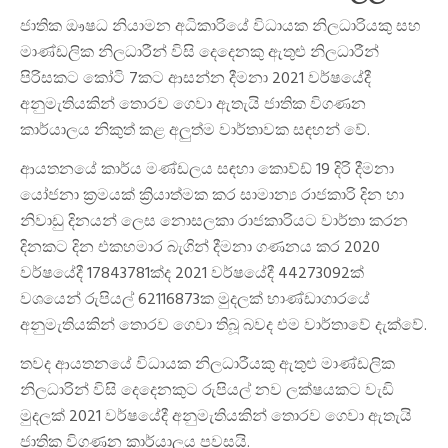
ජාතික ඖෂධ නියාමන අධිකාරියේ විධායක නිලධාරියකු සහ
මාණ්ඩලික නිලධාරීන් විසි දෙදෙනකු ඇතුළු නිලධාරීන්
පිරිසකට කෝටි 7කට ආසන්න දීමනා 2021 වර්ෂයේදී
අනුමැතියකින් තොරව ගෙවා ඇතැයි ජාතික විගණන
කාර්යාලය නිකුත් කළ අලුත්ම වාර්තාවක සඳහන් වේ.
ආයතනයේ කාර්ය මණ්ඩලය සඳහා කොව්ඩ් 19 දිරි දීමනා
යෝජනා ක්‍රමයක් ක්‍රියාත්මක කර සාමාන්‍ය රාජකාරි දින හා
නිවාඩු දිනයන් ලෙස නොසලකා රාජකාරියට වාර්තා කරන
දිනකට දින එකහමාර බැගින් දීමනා ගණනය කර 2020
වර්ෂයේදී 17843781ක්ද 2021 වර්ෂයේදී 44273092ක්
වශයෙන් රුපියල් 62116873ක මුදලක් භාණ්ඩාගාරයේ
අනුමැතියකින් තොරව ගෙවා තිබූ බවද එම වාර්තාවේ දැක්වේ.
තවද ආයතනයේ විධායක නිලධාරීයකු ඇතුළු මාණ්ඩලික
නිලධාරින් විසි දෙදෙනකුට රුපියල් නව ලක්ෂයකට වැඩි
මුදලක් 2021 වර්ෂයේදී අනුමැතියකින් තොරව ගෙවා ඇතැයි
ජාතික විගණන කාර්යාලය පවසයි.