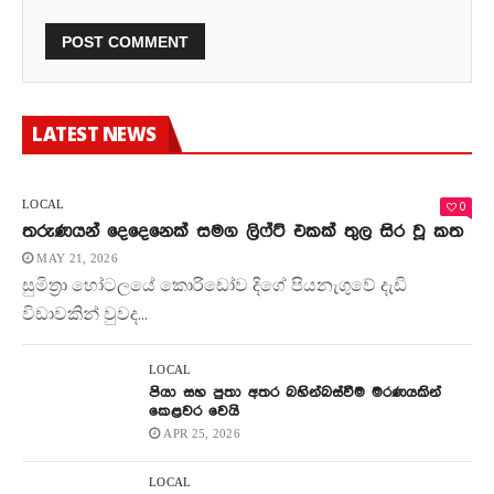
LATEST NEWS
0
LOCAL
තරුණයන් දෙදෙනෙක් සමග ලිෆ්ට් එකක් තුල සිර වූ කත
MAY 21, 2026
සුමිත්‍රා හෝටලයේ කොරිඩෝව දිගේ පියනැගුවේ දැඩි
විඩාවකින් වුවද...
LOCAL
පියා සහ පුතා අතර බහින්බස්වීම මරණයකින්
කෙළවර වෙයි
APR 25, 2026
LOCAL