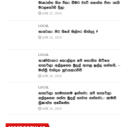
මැරෙන්න ගිය එකා බිමට වැටී ගහන්න එපා යැයි
මරලතෝනි දීලා
APR 25, 2026
LOCAL
සාගරිකා පිට ගියේ සිල්පර හින්දද ?
APR 24, 2026
LOCAL
භාණ්ඩාගාර කොල්ලය අපි නොකිය හිටියෙ
හැකර්ලා අල්ලගෙන මුදල් ආපසු ඉල්ල ගන්නයි.. –
මන්ත්‍රී චන්දන සූරියආරච්චි
APR 24, 2026
LOCAL
හැකර්ලා හැමතැනම ඉන්නවා. අපි හැකර්ලා
අල්ලගෙන ගත්ත මුදල් නැවත ගන්නවා..- ඇමති
ක්‍රිෂාන්ත අබේසේන
APR 24, 2026