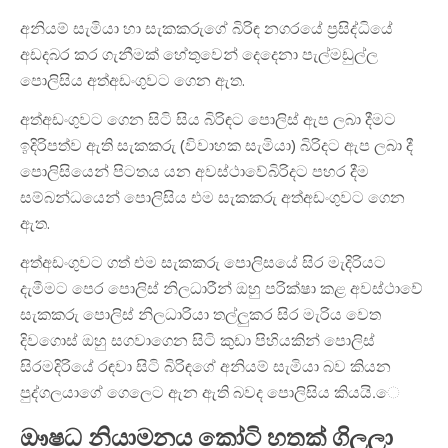
අනියම් සැමියා හා සැකකරුගේ බිරිඳ නගරයේ ප්‍රසිද්ධියේ
අඩදබර කර ගැනීමක් හේතුවෙන් දෙදෙනා පැල්මඩුල්ල
පොලිසිය අත්අඩංගුවට ගෙන ඇත.
අත්අඩංගුවට ගෙන සිටි සිය බිරිඳට පොලිස් ඇප ලබා දීමට
ඉදිරිපත්ව ඇති සැකකරු (විවාහක සැමියා) බිරිදට ඇප ලබා දී
පොලිසියෙන් පිටතය යන අවස්ථාවේබිරිදට පහර දීම
සම්බන්ධයෙන් පොලිසිය එම සැකකරු අත්අඩංගුවට ගෙන
ඇත.
අත්අඩංගුවට ගත් එම සැකකරු පොලිසයේ සිර මැදිරියට
දැමීමට පෙර පොලිස් නිලධාරීන් ඔහු පරික්ෂා කළ අවස්ථාවේ
සැකකරු පොලිස් නිලධාරියා තල්ලුකර සිර මැරිය වෙත
දිවගොස් ඔහු සගවාගෙන සිටි කුඩා පිහියකින් පොලිස්
සිරමදිරියේ රඳවා සිටි බිරිඳගේ අනියම් සැමියා බව කියන
පුද්ගලයාගේ ගෙලෙට ඇන ඇති බවද පොලිසිය කියයි.‍ෙ
ඖෂධ නියාමනය කෝටි හතක් ගිලලා