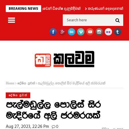
‍රවාහන දෙපාර්තමේන්තුවෙන් විශේෂ දැනුම්දීමක්
තරුණයන් දෙදෙනෙක් සමග ලිෆ්
BREAKING NEWS
පැල්මඩුල්ල පොලිස් සිර මැදිරියේ අලි ජරමරයක්
Home
දේශිය පුවත්
දේශිය පුවත්
පැල්මඩුල්ල පොලිස් සිර
මැදිරියේ අලි ජරමරයක්
Aug 27, 2023, 22:26 Pm
0