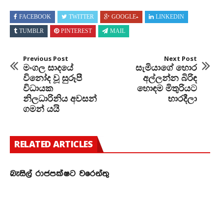
FACEBOOK
TWITTER
GOOGLE+
LINKEDIN
TUMBLR
PINTEREST
MAIL
Previous Post
Next Post
මංගල සාදයේ
සැමියාගේ හොර
විනෝද වූ සුරූපී
අල්ලන්න බිරිඳ
විධායක
හොඳම මිතුරියට
නිලධාරිනිය අවසන්
භාරදීලා
ගමන් යයි
RELATED ARTICLES
බැසිල් රාජපක්ෂට වරෙන්තු