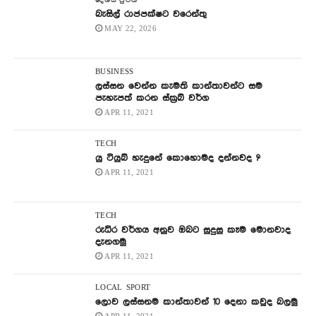
දේශිය පුවත්
බැසිල් රාජපක්ෂට වරෙන්තු
MAY 22, 2026
BUSINESS
ලස්සන වෙන්න කැමති කාන්තාවන්ට සම
පැහැපත් කරන ස්ක්‍රබ් වර්ග
APR 11, 2021
TECH
යු ටියුබ් හැදුනේ කොහොමද දන්නවද ?
APR 11, 2021
TECH
රුධිර වර්ගය අනුව ඔබට සුදුසු කෑම මොනවාද
දැනගමු
APR 11, 2021
LOCAL
SPORT
ලොව ලස්සනම කාන්තාවන් 10 දෙනා කවුද බලමු