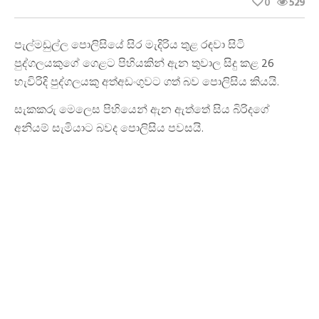
0
529
පැල්මඩුල්ල පොලිසියේ සිර මැදිරිය තුළ රඳවා සිටි
පුද්ගලයකුගේ ගෙළට පිහියකින් ඇන තුවාල සිදු කළ 26
හැවිරිදි පුද්ගලයකු අත්අඩංගුවට ගත් බව පොලිසිය කියයි.
සැකකරු මෙලෙස පිහියෙන් ඇන ඇත්තේ සිය බිරිදගේ
අනියම් සැමියාට බවද පොලිසිය පවසයි.