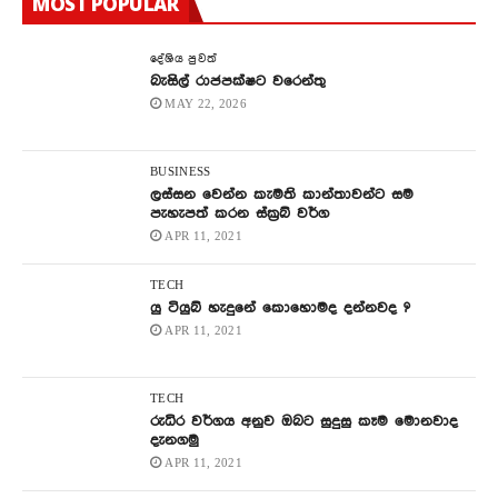
MOST POPULAR
දේශිය පුවත්
බැසිල් රාජපක්ෂට වරෙන්තු
MAY 22, 2026
BUSINESS
ලස්සන වෙන්න කැමති කාන්තාවන්ට සම
පැහැපත් කරන ස්ක්‍රබ් වර්ග
APR 11, 2021
TECH
යු ටියුබ් හැදුනේ කොහොමද දන්නවද ?
APR 11, 2021
TECH
රුධිර වර්ගය අනුව ඔබට සුදුසු කෑම මොනවාද
දැනගමු
APR 11, 2021