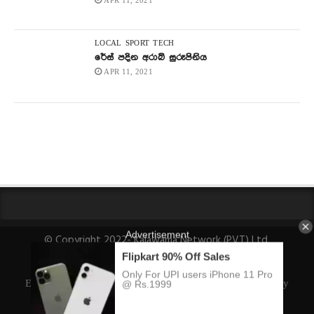
APR 11, 2021
LOCAL
SPORT
TECH
රේස් පදින අරාබි සුරූපිනිය
APR 11, 2021
© Copyright 2022- Kalawama Network (PVT) Ltd.
About Us
Fact-Checking Policy
Privacy Policy
Ethics Policy
Ownership, Funding, and Advertising Policy
Corrections Policy
Editorial Team Info