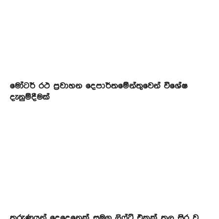
මෝටර් රථ ප්‍රවාහන දෙපාර්තමේන්තුවෙන් විශේෂ
දැනුම්දීමක්
තරුණයන් දෙදෙනෙක් සමග ලිෆ්ට් එකක් තුල සිර වූ