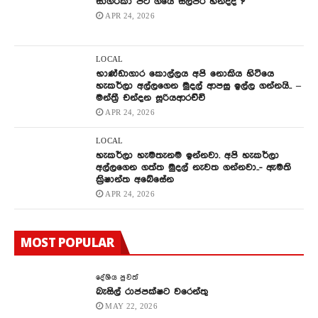
සාගරිකා පිට ගියේ සිල්පර හින්දද ?
APR 24, 2026
LOCAL
භාණ්ඩාගාර කොල්ලය අපි නොකිය හිටියෙ
හැකර්ලා අල්ලගෙන මුදල් ආපසු ඉල්ල ගන්නයි.. –
මන්ත්‍රී චන්දන සූරියආරච්චි
APR 24, 2026
LOCAL
හැකර්ලා හැමතැනම ඉන්නවා. අපි හැකර්ලා
අල්ලගෙන ගත්ත මුදල් නැවත ගන්නවා..- ඇමති
ක්‍රිෂාන්ත අබේසේන
APR 24, 2026
MOST POPULAR
දේශිය පුවත්
බැසිල් රාජපක්ෂට වරෙන්තු
MAY 22, 2026