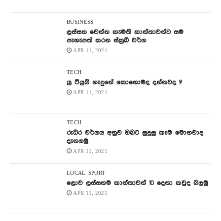
BUSINESS
ලස්සන වෙන්න කැමති කාන්තාවන්ට සම
පැහැපත් කරන ස්ක්‍රබ් වර්ග
APR 11, 2021
TECH
යු ටියුබ් හැදුනේ කොහොමද දන්නවද ?
APR 11, 2021
TECH
රුධිර වර්ගය අනුව ඔබට සුදුසු කෑම මොනවාද
දැනගමු
APR 11, 2021
LOCAL
SPORT
ලොව ලස්සනම කාන්තාවන් 10 දෙනා කවුද බලමු
APR 11, 2021