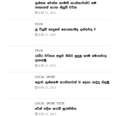
ලස්සන වෙන්න කැමති කාන්තාවන්ට සම
පැහැපත් කරන ස්ක්‍රබ් වර්ග
APR 11, 2021
TECH
යු ටියුබ් හැදුනේ කොහොමද දන්නවද ?
APR 11, 2021
TECH
රුධිර වර්ගය අනුව ඔබට සුදුසු කෑම මොනවාද
දැනගමු
APR 11, 2021
LOCAL
SPORT
ලොව ලස්සනම කාන්තාවන් 10 දෙනා කවුද බලමු
APR 11, 2021
LOCAL
SPORT
TECH
රේස් පදින අරාබි සුරූපිනිය
APR 11, 2021