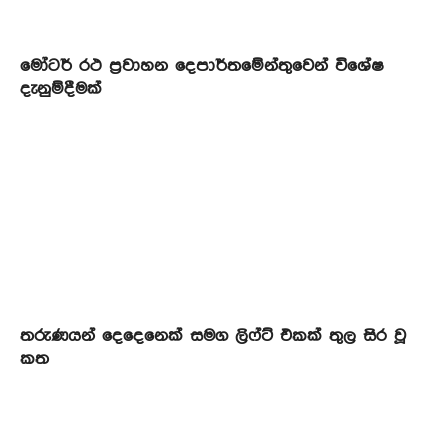
මෝටර් රථ ප්‍රවාහන දෙපාර්තමේන්තුවෙන් විශේෂ
දැනුම්දීමක්
තරුණයන් දෙදෙනෙක් සමග ලිෆ්ට් එකක් තුල සිර වූ
කත