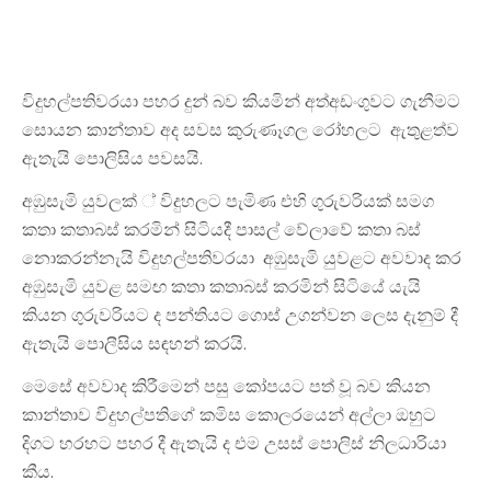
විදුහල්පතිවරයා පහර දුන් බව කියමින් අත්අඩංගුවට ගැනීමට
සොයන කාන්තාව අද සවස කුරුණෑගල රෝහලට ඇතුළත්ව
ඇතැයි පොලිසිය පවසයි.
අඹුසැමි යුවලක් ්‍ විදුහලට පැමිණ එහි ගුරුවරියක් සමග
කතා කතාබස් කරමින් සිටියදී පාසල් වේලාවේ කතා බස්
නොකරන්නැයි විදුහල්පතිවරයා අඹුසැමි යුවළට අවවාද කර
අඹුසැමි යුවළ සමඟ කතා කතාබස් කරමින් සිටියේ යැයි
කියන ගුරුවරියට ද පන්තියට ගොස් උගන්වන ලෙස දැනුම් දී
ඇතැයි පොලීසිය සඳහන් කරයි.
මෙසේ අවවාද කිරීමෙන් පසු කෝපයට පත් වූ බව කියන
කාන්තාව විදුහල්පතිගේ කමිස කොලරයෙන් අල්ලා ඔහුට
දිගට හරහට පහර දී ඇතැයි ද එම උසස් පොලිස් නිලධාරියා
කීය.