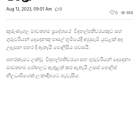
Aug 13, 2023, 09:01 Am
0
0
148
කුරුණෑගල මාවතගම ප්‍රදේශයේ විදුහල්පතිවරයකුට සහ
ගුරුවරියන් දෙදෙනකු පාසල් භූමියේදී අඹුසැමි යුවළක් අද
උදෑසන පහර දි ඇතැයි පොලිසිය පවසයි.
පහරකෑමට ලක්වූ විදුහල්පතිවරයා සහ ගුරුවරියන් දෙදෙනා
මාවතගම රෝහලට ඇතුළත් කර ඇතැයි උසස් පොලිස්
නිලධාරියෙක් ලංකාදීපයට පැවැසීය.