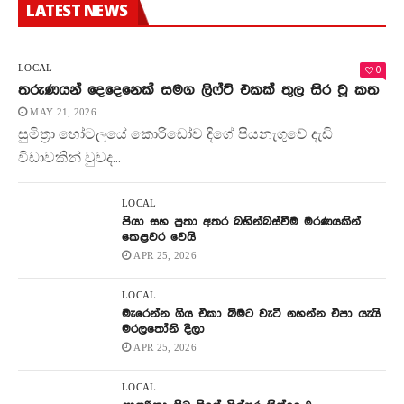
LATEST NEWS
0
LOCAL
තරුණයන් දෙදෙනෙක් සමග ලිෆ්ට් එකක් තුල සිර වූ කත
MAY 21, 2026
සුමිත්‍රා හෝටලයේ කොරිඩෝව දිගේ පියනැගුවේ දැඩි
විඩාවකින් වුවද...
LOCAL
පියා සහ පුතා අතර බහින්බස්වීම මරණයකින්
කෙළවර වෙයි
APR 25, 2026
LOCAL
මැරෙන්න ගිය එකා බිමට වැටී ගහන්න එපා යැයි
මරලතෝනි දීලා
APR 25, 2026
LOCAL