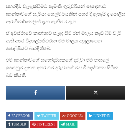
පහරදීම වැළැක්වීමට පැමිණි ගුරුවරියන් දෙදෙනාට
කාන්තාවගේ සැමියා හෙල්මටයකින් පහර දී ඇතැයි ද පොලිස්
ආරංචිමාර්ගවලින් දැන ගැනීමට ඇත.
ඒ අවස්ථාවේ කාන්තාව පැළඳ සිටි රන් මාලය කැඩී බිම වැටී
ඇති අතර විදුහල්පතිවරයා එම මාලය අහුලාගෙන
පොලිසියට බාරදී තිබේ.
එම කාන්තාවගේ සහෝදරියකගේ දරුවා එම පාසලේ
ඉගෙනුම ලබන අතර එම දරුවාගේ මව විදෙස්ගතව සිටින
බව කියති.
FACEBOOK
TWITTER
GOOGLE+
LINKEDIN
TUMBLR
PINTEREST
MAIL