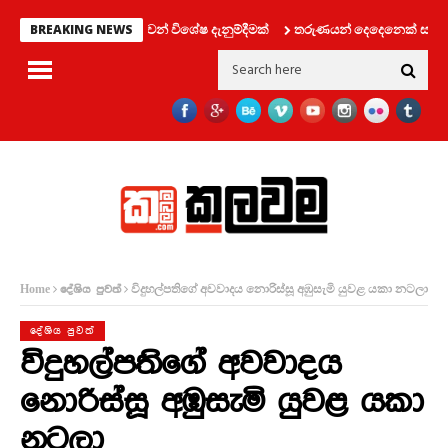
රවාහන දෙපාර්තමේන්තුවෙන් විශේෂ දැනුම්දීමක්
තරුණයන් දෙදෙනෙක් සමග ලිෆ්ට්
BREAKING NEWS
විදුහල්පතිගේ අවවාදය නොරිස්සූ අඹුසැමි යුවළ යකා නටලා
Home
දේශිය පුවත්
දේශිය පුවත්
විදුහල්පතිගේ අවවාදය
නොරිස්සූ අඹුසැමි යුවළ යකා
නටලා