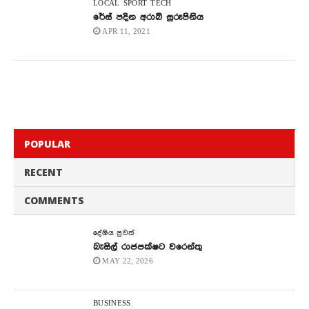
LOCAL
SPORT
TECH
රේස් පදින අරාබි සුරූපිනිය
APR 11, 2021
POPULAR
RECENT
COMMENTS
දේශිය පුවත්
බැසිල් රාජපක්ෂට වරෙන්තු
MAY 22, 2026
BUSINESS