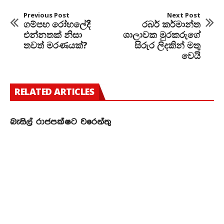
Previous Post
Next Post
ගම්පහ රෝහලේදී
රබර් කර්මාන්ත
එන්නතක් නිසා
ශාලාවක මුරකරුගේ
තවත් මරණයක්?
සිරුර ලිදකින් මතු
වෙයි
RELATED ARTICLES
බැසිල් රාජපක්ෂට වරෙන්තු