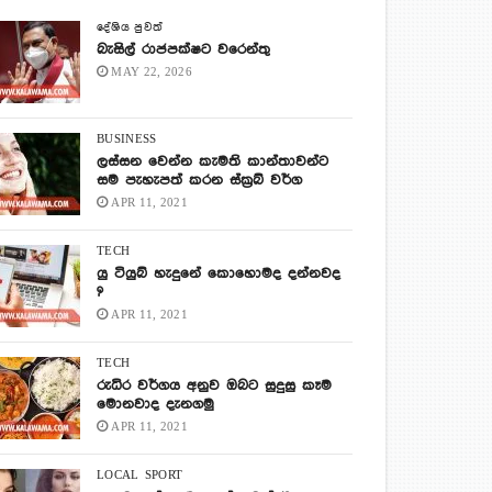
දේශිය පුවත්
බැසිල් රාජපක්ෂට වරෙන්තු
MAY 22, 2026
BUSINESS
ලස්සන වෙන්න කැමති කාන්තාවන්ට
සම පැහැපත් කරන ස්ක්‍රබ් වර්ග
APR 11, 2021
TECH
යු ටියුබ් හැදුනේ කොහොමද දන්නවද
?
APR 11, 2021
TECH
රුධිර වර්ගය අනුව ඔබට සුදුසු කෑම
මොනවාද දැනගමු
APR 11, 2021
LOCAL
SPORT