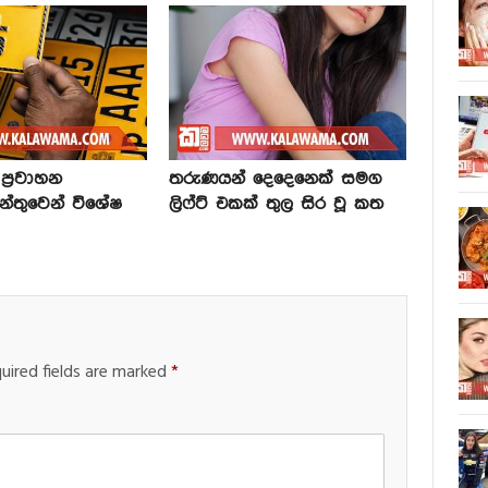
්‍රවාහන
තරුණයන් දෙදෙනෙක් සමග
න්තුවෙන් විශේෂ
ලිෆ්ට් එකක් තුල සිර වූ කත
uired fields are marked
*