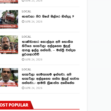
APR 25, 2026
LOCAL
සාගරිකා පිට ගියේ සිල්පර හින්දද ?
APR 24, 2026
LOCAL
භාණ්ඩාගාර කොල්ලය අපි නොකිය
හිටියෙ හැකර්ලා අල්ලගෙන මුදල්
ආපසු ඉල්ල ගන්නයි.. – මන්ත්‍රී චන්දන
සූරියආරච්චි
APR 24, 2026
LOCAL
හැකර්ලා හැමතැනම ඉන්නවා. අපි
හැකර්ලා අල්ලගෙන ගත්ත මුදල් නැවත
ගන්නවා..- ඇමති ක්‍රිෂාන්ත අබේසේන
APR 24, 2026
OST POPULAR