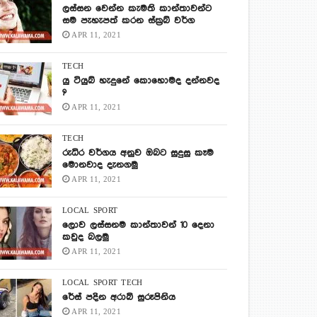
ලස්සන වෙන්න කැමති කාන්තාවන්ට
සම පැහැපත් කරන ස්ක්‍රබ් වර්ග
APR 11, 2021
TECH
යු ටියුබ් හැදුනේ කොහොමද දන්නවද
?
APR 11, 2021
TECH
රුධිර වර්ගය අනුව ඔබට සුදුසු කෑම
මොනවාද දැනගමු
APR 11, 2021
LOCAL
SPORT
ලොව ලස්සනම කාන්තාවන් 10 දෙනා
කවුද බලමු
APR 11, 2021
LOCAL
SPORT
TECH
රේස් පදින අරාබි සුරූපිනිය
APR 11, 2021