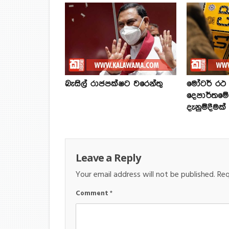
බැසිල් රාජපක්ෂට වරෙන්තු
මෝටර් රථ ප
දෙපාර්තමේ
දැනුම්දීමක්
Leave a Reply
Your email address will not be published.
Req
Comment
*