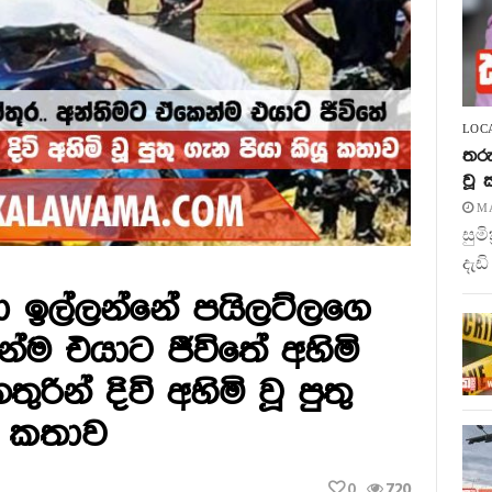
LOC
තරු
වූ
MA
සුම
දැඩි
 ඉල්ලන්නේ පයිලට්ලගෙ
ෙන්ම එයාට ජීවිතේ අහිමි
රින් දිවි අහිමි වූ පුතු
ී කතාව
0
720