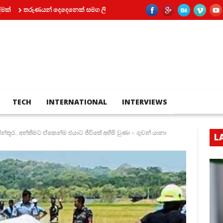
රුණයන් දෙදෙනෙක් සමග ලිෆ්ට් එකක් තුල සිර වූ කත
පියා සහ පුතා අතර බහි
TECH
INTERNATIONAL
INTERVIEWS
්තූර.. අන්තිමට ඒකෙන්ම එයාට ජීවිතේ අහිමි වුණා – ගුවන් යානා
L