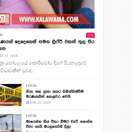
0
AL
ණයන් දෙදෙනෙක් සමග ලිෆ්ට් එකක් තුල සිර
 කත
Y 21, 2026
ිත්‍රා හෝටලයේ කොරිඩෝව දිගේ පියනැගුවේ
 විඩාවකින් වුවද...
LOCAL
පියා සහ පුතා අතර බහින්බස්වීම
මරණයකින් කෙළවර වෙයි
APR 25, 2026
LOCAL
මැරෙන්න ගිය එකා බිමට වැටී ගහන්න
එපා යැයි මරලතෝනි දීලා