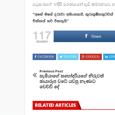
මධුසංඛගේ හදිසි මරණයෙන් දැඩි කම්පනයට පත්
“අනේ මගේ දරුවා අහිංසකයි. කුරාකූඹියකුටවත්
එක්කත් හරි එකතුයි”
117
Share
SHARES
FACEBOOK
TWITTER
GOOGLE+
LIN
Previous Post
සැමියාගේ සහෝදරියගේ නිරුවත්
ඡායාරූප වටේ යවපු නෑණාට
වෙච්චි දේ
RELATED ARTICLES