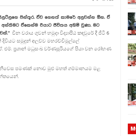
යිලට්ලගෙ පින්තූර. ඒව ගෙනත් කාමරේ අලවන්න ඕන. ඒ
අන්තිමට ඒකෙන්ම එයාට ජීවිතය අහිමි වුණා. මට
චීන වරාය ගුවන් හමුදා විද්‍යාපීඨ කඳවුරේ දී ජීටී 6
ෙක්.”
දිවියට සමුදුන් අලව්ව මහරච්චිමුල්ලේ
ි ඒ. එම්. ප්‍රශාන් මධුසංඛ වර්ණසූරියගේ පියා වන රෝහණ
න්ගේ නිවෙස පමණක් නොව මුළු මහත් ගම්මානයම මළ
න්තයෙන්.
M