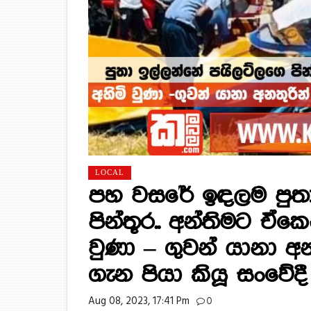
LOCAL
පහ වසරේ ඉඳලම පුතා
පින්තූර.. අන්තිමට ඒක
වුණා – ගුවන් යානා අනතු
ගැන පියා කියූ සංවේද
Aug 08, 2023, 17:41 Pm
0