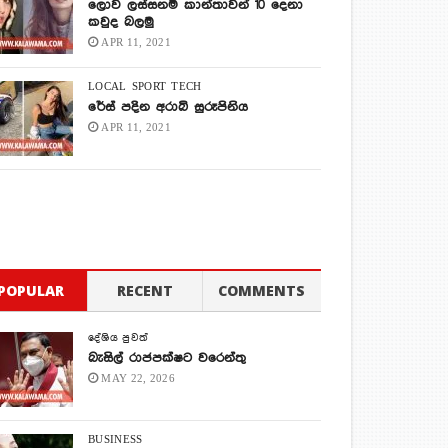
ලොව ලස්සනම කාන්තාවන් 10 දෙනා
කවුද බලමු
APR 11, 2021
LOCAL
SPORT
TECH
රේස් පදින අරාබි සුරූපිනිය
APR 11, 2021
POPULAR
RECENT
COMMENTS
දේශිය පුවත්
බැසිල් රාජපක්ෂට වරෙන්තු
MAY 22, 2026
BUSINESS