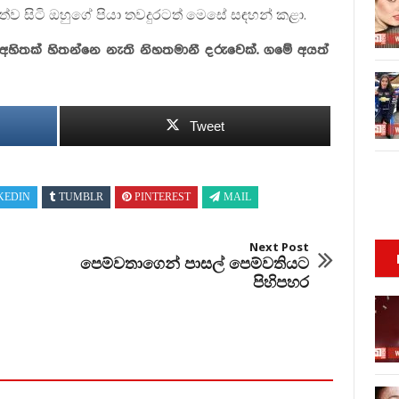
ව සිටි ඔහුගේ පියා තවදුරටත් මෙසේ සඳහන් කළා.
 අහිතක් හිතන්නෙ නැති නිහතමානී දරුවෙක්. ගමේ අයත්
Tweet
KEDIN
TUMBLR
PINTEREST
MAIL
Next Post
පෙම්වතාගෙන් පාසල් පෙම්වතියට
පිහිපහර