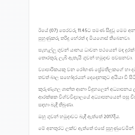
ඊයේ (07) පෙරවරු 11.45ට පමණ සිදුවූ මෙම අන
පුහුණුකරු තරිදු හේරත් ද මියගොස් තිබෙනවා.
සැහැල්ලු ගුවන් යානය ධාවන පථයෙන් මඳ දුර
තොරතුරු ලැබී ඇතැයි ගුවන් හමුදාව පවසනවා.
ව්‍යාපාරිකයකු වන රෝහණ ප්‍රේමතිලකගේ හා දම
තවත් බාල සහෝදරයන් දෙදෙනකුට අයියා වී සිටි
කුරුණෑගල ශාන්ත ආනා විදුහලෙන් අධ්‍යාපනය 
ආරක්ෂක විශ්වවිද්‍යාලයේ අධ්‍යාපනයෙන් පසු චීන 
සඳහා බැඳී තිබුණා.
ඔහු ගුවන් හමුදාවට බැඳී ඇත්තේ 2017දීය.
මේ අනතුරට ලක්ව ඇත්තේ එසේ පුහුණුවෙමින් ස