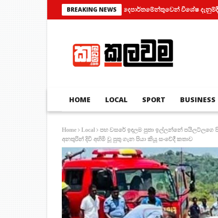
මෝටර් රථ ප්‍රවාහන දෙපාර්තමේන්තුවෙන් විශේෂ දැනුම්දීමක්
ත
BREAKING NEWS
HOME
LOCAL
SPORT
BUSINESS
පහ වසරේ ඉඳලම පුතා ඉල්ලන්නේ පයිලට්ලගෙ පින
Home
Local
අනතුරින් දිවි අහිමි වූ පුතු ගැන පියා කියූ සංවේදී කතාව