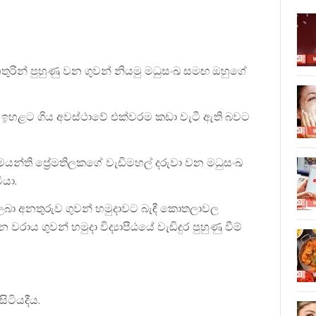
තුරින් පුහුණු වන ගුවන් නියමු මධුසංඛ සමඟ ඔහුගේ
ක් ඉහළට ගිය අවස්ථාවේ එක්වරම කඩා වැටී ඇති බවට
යන්ති ප්‍රේමතිලකගේ වැඩිමහල් දරුවා වන මධුසංඛ
යා.
ලබා අනතුරුව ගුවන් හමුදාවට බැඳී කොතලාවල
වරාය ගුවන් හමුදා විද්‍යාපීඨයේ වැඩිදුර පුහුණු වීම්
ිටියදීය.