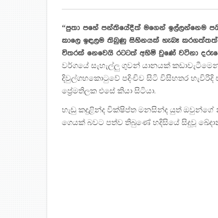
“පුතා පහේ පන්තියේදීත් මගෙන් ඉල්ලන්නෙම ප
කාලෙ ඉඳලම තිබුණු සිහිනයක් හැබෑ කරගත්තත් 
විතරක් නෙවෙයි රටටත් අහිමි වුණේ වටිනා දරුව
වර්ගයේ සැහැල්ලු ගුවන් යානයක් කඩාවැටීමෙන් 
දිවුල්ගහකොටුවේ පදිංචිව සිටි විසිහතර හැවිරිද
ප්‍රේමතිලක එසේ කියා සිටියා.
හැඬු කදුළින්ද වික්ෂිප්ත මනසින්ද යුත් ඔවු
ගෙයක් බවට පත්ව තිබුණේ හදිසියේ සිදුවූ ඛේදා