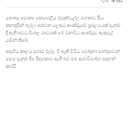
0
562
සෞඛ්
ය අමාත්
ය කෙහෙළිය රඹුක්වැල්ල මහතාට සිය
තනතුරින් ඉල්ලා අස්වන ලෙසට ආණ්ඩුවේ ප්
රබලයෙක් දැනුම්
දී ඇති බවට විශාල රාවයක් මේ වනවිට ආණ්ඩුව ඇතුළේ
යමින් තිබේ
.
පසුගිය කාලය පුරාම එල්ල වී ඇති විවිධ චෝදනා හේතුවෙන්
මෙම දැනුම් දීම සිදුකොට ඇති බව එම ආරංචිමාර්ග සදහන්
කරයි
.