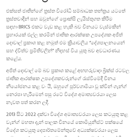
එක්සත් ජාතීන්ගේ ත්
රස්ත විරෝධී සම්බාධක තන්ත්
රය යටතේ
ත්
රස්තවාදීන් සහ ඔවුන්ගේ ප්
රොක්සි ලැයිස්තුගත කිරීම
සඳහා
BRICS
එකට වැඩ කළ හැකි බව චීනයට වැස්මකින්
ප්
රහාරයක් එල්ල කරමින් ජාතික ආරක්ෂක උපදේශක අජිත්
දොවාල් ප්
රකාශ කළ නමුත් එම ක්
රියාවලිය
“
දේශපාලනයෙන්
සහ ද්විත්ව ප්
රමිතිවලින්
”
නිදහස් විය යුතු බව අවධාරණය
කළේය
.
අජිත් දොවාල් මේ බව ප්
රකාශ කළේ අඟහරුවාදා බ්
රික්ස් රටවල
ජාතික ආරක්ෂක උපදේශකවරුන්ගේ රැස්වීමේදී චීනය
නියෝජනය කළ වං යී
,
ඔහුගේ පූර්වගාමියා වූ ක්වින් ගැන්ග්
නෙරපා හැරීමෙන් පසු රටේ විදේශ අමාත්
යවරයා ලෙස
නැවත පත් කරන ලදී
.
2013
සිට
2022
දක්වා විදේශ අමාත්
යවරයා ලෙස කටයුතු කළ
වැන්ග් මහතා දැන් පාලක චීනයේ කොමියුනිස්ට් පක්ෂයේ
විදේශ කටයුතු දෙපාර්තමේන්තුවේ අධ්
යක්ෂවරයා ලෙස