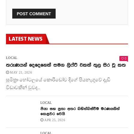
LATEST NEWS
0
LOCAL
තරුණයන් දෙදෙනෙක් සමග ලිෆ්ට් එකක් තුල සිර වූ කත
MAY 21, 2026
සුමිත්‍රා හෝටලයේ කොරිඩෝව දිගේ පියනැගුවේ දැඩි
විඩාවකින් වුවද...
LOCAL
පියා සහ පුතා අතර බහින්බස්වීම මරණයකින්
කෙළවර වෙයි
APR 25, 2026
LOCAL