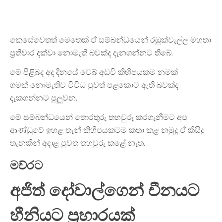
කෙසේවෙතත් මෙතෙක් ඒ සම්බන්ධයෙන් රඹුක්වැල්ල මහතා
ප්
රතිචාර දක්වා නොමැති බවක්ද දැනගන්නට තිබේ
.
මේ පිළිබද අද දිනයේ වෙබ් අඩවි කිහිපයකම නමක්
ගමක්
නොමැතිව විවිධ පුවත් පළකොට ඇති බවක්ද
දැකගන්නට පුලුවන
.
මේ සම්බන්ධයෙන්
තොරතුරු තහවුරු කරගැනීමට අප
ආණ්ඩුවේ ඉහළ තැන් කිහිපයකටම කතා කළ නමුදු ඒ කිසිදු
තැනකින් අදාළ පුවත තහවුරු කළේ නැත
.
මව්රට
අජිත් දෝවාල්ගෙන් චීනයට
හීනියට ප්
රහාරයක්