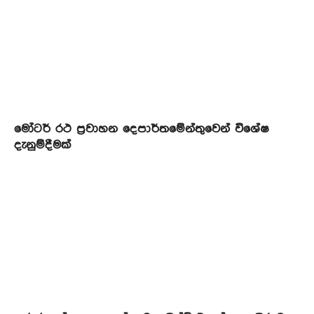
මෝටර් රථ ප්‍රවාහන දෙපාර්තමේන්තුවෙන් විශේෂ
දැනුම්දීමක්