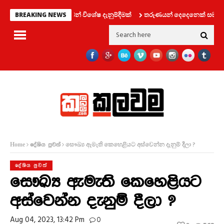
ාහන දෙපාර්තමේන්තුවෙන් විශේෂ දැනුම්දීමක්
තරුණයන් දෙදෙනෙක් සමග ලිෆ්ට් 
BREAKING NEWS
සෞඛ්‍ය ඇමැති කෙහෙළියට අස්වෙන්න දැනුම් දීලා ?
Home
දේශිය පුවත්
දේශිය පුවත්
සෞඛ්‍ය ඇමැති කෙහෙළියට
අස්වෙන්න දැනුම් දීලා ?
Aug 04, 2023, 13:42 Pm
0