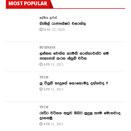
MOST POPULAR
දේශිය පුවත්
බැසිල් රාජපක්ෂට වරෙන්තු
MAY 22, 2026
BUSINESS
ලස්සන වෙන්න කැමති කාන්තාවන්ට සම
පැහැපත් කරන ස්ක්‍රබ් වර්ග
APR 11, 2021
TECH
යු ටියුබ් හැදුනේ කොහොමද දන්නවද ?
APR 11, 2021
TECH
රුධිර වර්ගය අනුව ඔබට සුදුසු කෑම මොනවාද
දැනගමු
APR 11, 2021