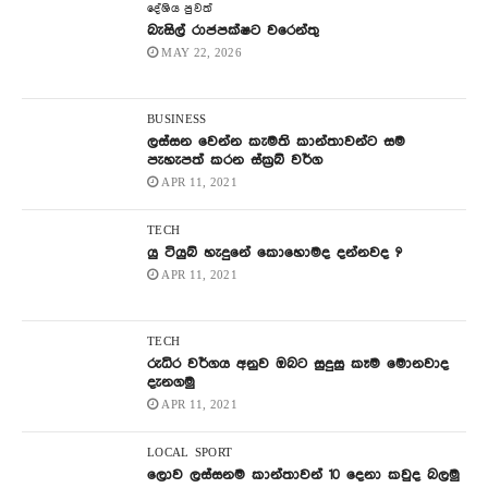
දේශිය පුවත්
බැසිල් රාජපක්ෂට වරෙන්තු
MAY 22, 2026
BUSINESS
ලස්සන වෙන්න කැමති කාන්තාවන්ට සම
පැහැපත් කරන ස්ක්‍රබ් වර්ග
APR 11, 2021
TECH
යු ටියුබ් හැදුනේ කොහොමද දන්නවද ?
APR 11, 2021
TECH
රුධිර වර්ගය අනුව ඔබට සුදුසු කෑම මොනවාද
දැනගමු
APR 11, 2021
LOCAL
SPORT
ලොව ලස්සනම කාන්තාවන් 10 දෙනා කවුද බලමු