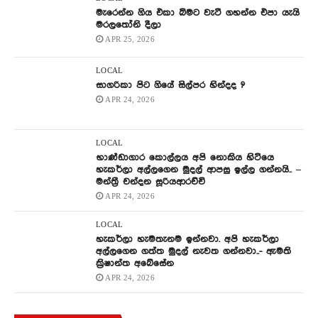
මැරෙන්න ගිය එකා බිමට වැටී ගහන්න එපා යැයි
මරලතෝනි දීලා
APR 25, 2026
LOCAL
සාගරිකා පිට ගියේ සිල්පර හින්දද ?
APR 24, 2026
LOCAL
භාණ්ඩාගාර කොල්ලය අපි නොකිය හිටියෙ
හැකර්ලා අල්ලගෙන මුදල් ආපසු ඉල්ල ගන්නයි.. –
මන්ත්‍රී චන්දන සූරියආරච්චි
APR 24, 2026
LOCAL
හැකර්ලා හැමතැනම ඉන්නවා. අපි හැකර්ලා
අල්ලගෙන ගත්ත මුදල් නැවත ගන්නවා..- ඇමති
ක්‍රිෂාන්ත අබේසේන
APR 24, 2026