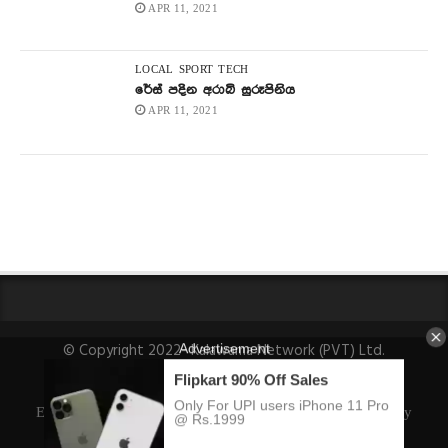
APR 11, 2021
LOCAL
SPORT
TECH
රේස් පදින අරාබි සුරූපිනිය
APR 11, 2021
© Copyright 2022- Kalawama Network (PVT) Ltd.
About Us
Fact-Checking Policy
Privacy Policy
Ethics Policy
Ownership, Funding, and Advertising Policy
Corrections Policy
Editorial Team Info