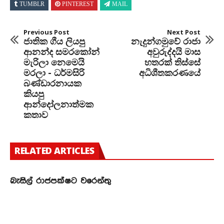
TUMBLR
PINTEREST
MAIL
Previous Post
Next Post
ජාතික ගීය ලියපු
නැදුන්ගමුවේ රාජා
ආනන්ද සමරකෝන්
අවුරුද්දයි මාස
මැරිලා නෙමෙයි
හතරක් තිස්සේ
මරලා - ධර්මසිරි
අධිශීතකරණයේ
බණ්ඩාරනායක
කියපු
ආන්දෝලනාත්මක
කතාව
RELATED ARTICLES
බැසිල් රාජපක්ෂට වරෙන්තු