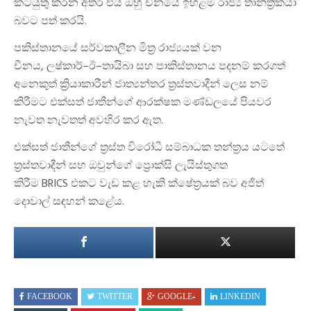
කටයුතු කරන අතර එය ඔහු චීනයේ ඉහළම රාජ්
ය තාන්ත්
රිකයා
බවට පත් කරයි
.
පකිස්තානයේ සර්වකාලීන මිත්
ර රාජ්
යයක් වන
චීනය
,
ලෂ්කාර්
–
ඊ
–
තායිබා සහ පාකිස්තානය පදනම් කරගත්
අනෙකුත් ක්
රියාකාරීන් ජාත්
යන්තර ත්
රස්තවාදීන් ලෙස නම්
කිරීමට එක්සත් ජාතීන්ගේ ආරක්ෂක මණ්ඩලයේ පියවර
නැවත නැවතත් අවහිර කර ඇත
.
එක්සත් ජාතීන්ගේ ත්
රස්ත විරෝධී සම්බාධක තන්ත්
රය යටතේ
ත්
රස්තවාදීන් සහ ඔවුන්ගේ ප්
රොක්සි ලැයිස්තුගත
කිරීම
BRICS
එකට වැඩ කළ හැකි ක්ෂේත්
රයක් බව අජිත්
දොවාල් සඳහන් කළේය
.
FACEBOOK
TWITTER
GOOGLE+
LINKEDIN