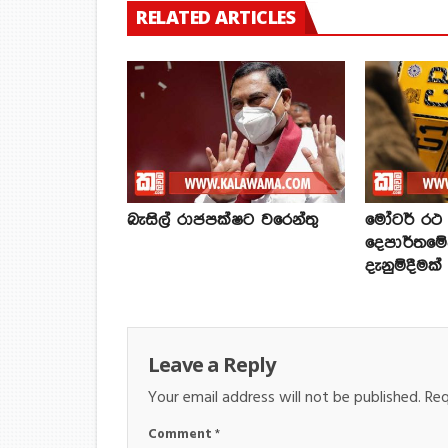
RELATED ARTICLES
බැසිල් රාජපක්ෂට වරෙන්තු
මෝටර් රථ ප
දෙපාර්තමේ
දැනුම්දීමක්
Leave a Reply
Your email address will not be published.
Req
Comment
*