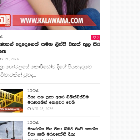
0
AL
ණයන් දෙදෙනෙක් සමග ලිෆ්ට් එකක් තුල සිර
 කත
Y 21, 2026
ිත්‍රා හෝටලයේ කොරිඩෝව දිගේ පියනැගුවේ
 විඩාවකින් වුවද...
LOCAL
පියා සහ පුතා අතර බහින්බස්වීම
මරණයකින් කෙළවර වෙයි
APR 25, 2026
LOCAL
මැරෙන්න ගිය එකා බිමට වැටී ගහන්න
එපා යැයි මරලතෝනි දීලා