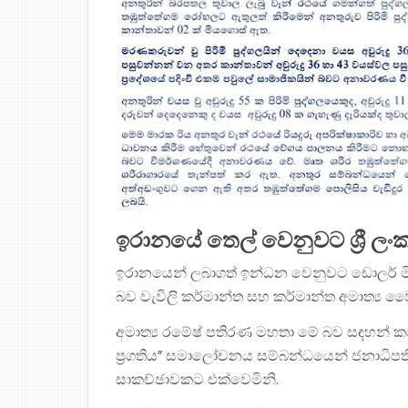
ඉරානයේ තෙල් වෙනුවට ශ්‍රී 
ඉරානයෙන් ලබාගත් ඉන්ධන වෙනුවට ඩොලර් ම
බව වැවිලි කර්මාන්ත සහ කර්මාන්ත අමාත්‍ය ව
අමාත්‍ය රමේෂ් පතිරණ මහතා මේ බව සඳහන් කර 
ප්‍රගතිය” සමාලෝචනය සම්බන්ධයෙන් ජනාධිපති මාධ
සාකච්ඡාවකට එක්වෙමිනි.