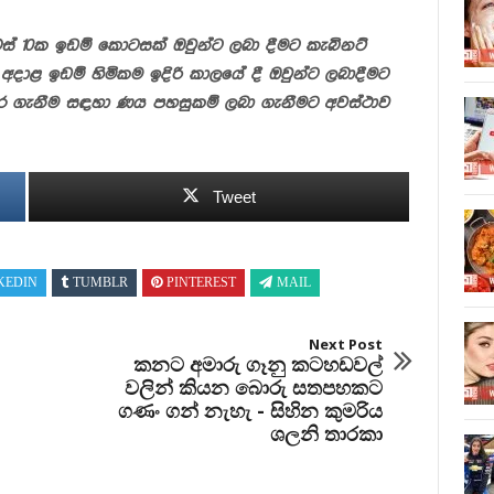
චස් 10ක ඉඩම් කොටසක් ඔවුන්ට ලබා දීමට කැබිනට්
අදාළ ඉඩම් හිමිකම ඉදිරි කාලයේ දී ඔවුන්ට ලබාදීමට
දිකර ගැනීම සඳහා ණය පහසුකම් ලබා ගැනීමට අවස්ථාව
Tweet
KEDIN
TUMBLR
PINTEREST
MAIL
Next Post
කනට අමාරු ගෑනු කටහඩවල්
වලින් කියන බොරු සතපහකට
ගණං ගන් නැහැ - සිහින කුමරිය
ශලනි තාරකා