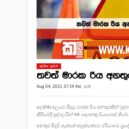
දේශිය පුවත්
තවත් මාරක රිය අනතු
Aug 04, 2023, 07:34 Am
0
අද (04) අලුයම සිදුවූ මාරක රිය අනතුරකින් 
කිරීමේදී පුද්ගලයින් 04 දෙනෙකු මියගොස් තිබේ.
අනතුර සිදුවී ඇත්තේ තඹුත්තේගම ඒරියාගම ප්‍රද