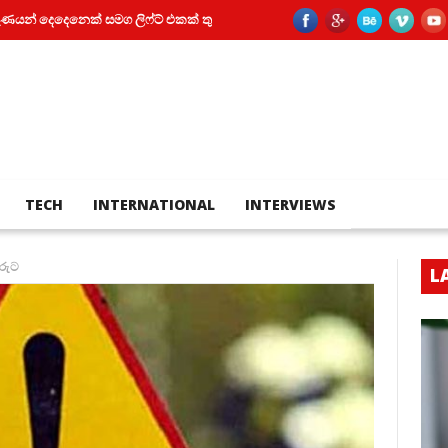
නෙක් සමග ලිෆ්ට් එකක් තුල සිර වූ කත
පියා සහ පුතා අතර බහින්බස්වීම මර
TECH
INTERNATIONAL
INTERVIEWS
මරුට
L