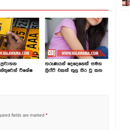
්‍රවාහන
තරුණයන් දෙදෙනෙක් සමග
න්තුවෙන් විශේෂ
ලිෆ්ට් එකක් තුල සිර වූ කත
uired fields are marked
*