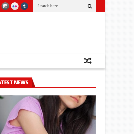
ණයකින් කෙළවර වෙයි
කෝටි 2කට අධික කුෂ් සමග ඡායාරූප ශිල්පියෙක් කටුනාය
ATEST NEWS