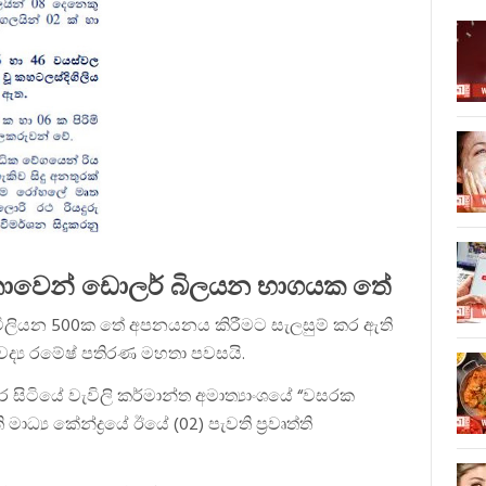
ලංකාවෙන් ඩොලර් බිලයන භාගයක තේ
ිලියන 500ක තේ අපනයනය කිරීමට සැලසුම් කර ඇති
ෛද්‍ය රමේෂ් පතිරණ මහතා පවසයි.
සිටියේ වැවිලි කර්මාන්ත අමාත්‍යාංශයේ “වසරක
්‍ය කේන්ද්‍රයේ ඊයේ (02) පැවති ප්‍රවෘත්ති