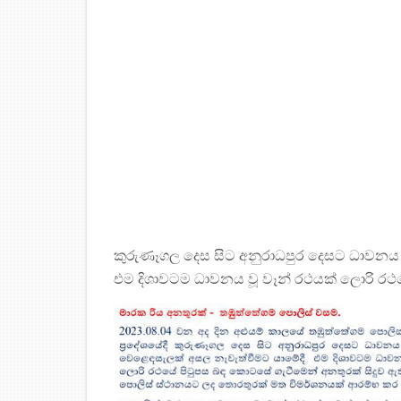
කුරුණෑගල දෙස සිට අනුරාධපුර දෙසට ධාවනය 
එම දිශාවටම ධාවනය වූ වෑන් රථයක් ලොරි රථයේ 