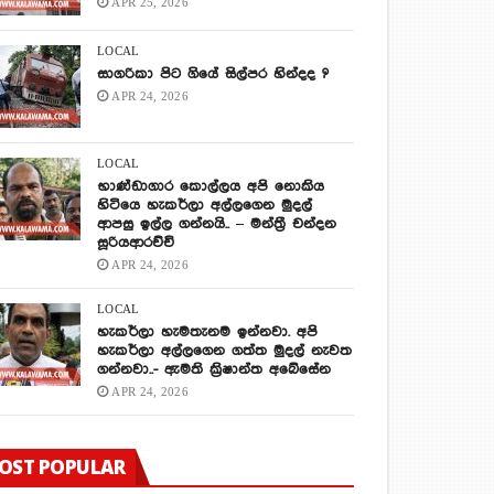
APR 25, 2026
LOCAL
සාගරිකා පිට ගියේ සිල්පර හින්දද ?
APR 24, 2026
LOCAL
භාණ්ඩාගාර කොල්ලය අපි නොකිය
හිටියෙ හැකර්ලා අල්ලගෙන මුදල්
ආපසු ඉල්ල ගන්නයි.. – මන්ත්‍රී චන්දන
සූරියආරච්චි
APR 24, 2026
LOCAL
හැකර්ලා හැමතැනම ඉන්නවා. අපි
හැකර්ලා අල්ලගෙන ගත්ත මුදල් නැවත
ගන්නවා..- ඇමති ක්‍රිෂාන්ත අබේසේන
APR 24, 2026
OST POPULAR