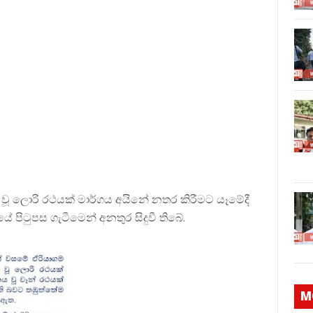
වූ ලොරි රථයක් මාර්ගය අයිනේ නතර කිරීමට යෑමේදී
පිටුපස ගැටීමෙන් අනතුර සිදුවී තිබේ.
M