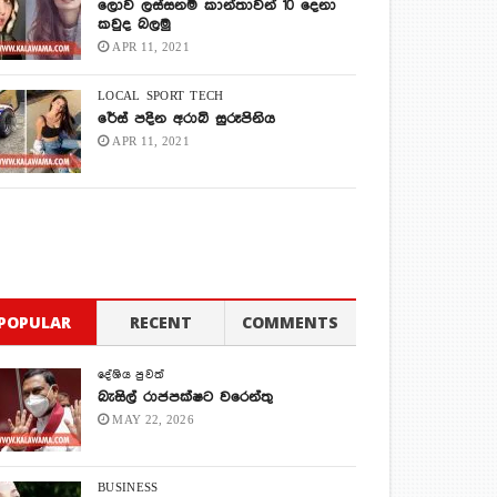
ලොව ලස්සනම කාන්තාවන් 10 දෙනා
කවුද බලමු
APR 11, 2021
LOCAL
SPORT
TECH
රේස් පදින අරාබි සුරූපිනිය
APR 11, 2021
POPULAR
RECENT
COMMENTS
දේශිය පුවත්
බැසිල් රාජපක්ෂට වරෙන්තු
MAY 22, 2026
BUSINESS