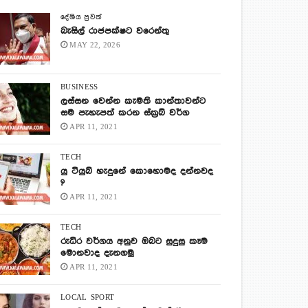
දේශිය පුවත්
බැසිල් රාජපක්ෂට වරෙන්තු
MAY 22, 2026
BUSINESS
ලස්සන වෙන්න කැමති කාන්තාවන්ට
සම පැහැපත් කරන ස්ක්‍රබ් වර්ග
APR 11, 2021
TECH
යු ටියුබ් හැදුනේ කොහොමද දන්නවද
?
APR 11, 2021
TECH
රුධිර වර්ගය අනුව ඔබට සුදුසු කෑම
මොනවාද දැනගමු
APR 11, 2021
LOCAL
SPORT