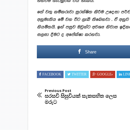
හීනවීම ගැටලුවක් විය හැකියි.
තේ වතු කම්කරුවා සුරක්ෂිත කිරීම උදෙසා පර්
අනුමැතිය මේ වන විට ලැබී තිබෙනවා . ඒ අනුව 
නියමිතයි. ඉන් පසුව ඔවුන්ට අවශ්‍ය නිවාස ඉ
සලසා දීමට ද අපේක්ෂා කරනවා.
Share
FACEBOOK
TWITTER
GOOGLE+
LIN
Previous Post
සරසවි සිසුවියක් සැකසහිත ලෙස
මරුට