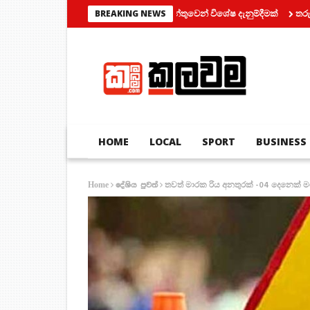
මෝටර් රථ ප්‍රවාහන දෙපාර්තමේන්තුවෙන් විශේෂ දැනුම්දීමක්
තරුණයන් දෙදෙ
BREAKING NEWS
HOME
LOCAL
SPORT
BUSINESS
තවත් මාරක රිය අනතුරක් -04 දෙනෙක් 
Home
දේශිය පුවත්