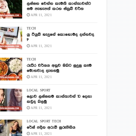
ලස්සන වෙන්න කැමති කාන්තාවන්ට
සම පැහැපත් කරන ස්ක්‍රබ් වර්ග
APR 11, 2021
TECH
යු ටියුබ් හැදුනේ කොහොමද දන්නවද
?
APR 11, 2021
TECH
රුධිර වර්ගය අනුව ඔබට සුදුසු කෑම
මොනවාද දැනගමු
APR 11, 2021
LOCAL
SPORT
ලොව ලස්සනම කාන්තාවන් 10 දෙනා
කවුද බලමු
APR 11, 2021
LOCAL
SPORT
TECH
රේස් පදින අරාබි සුරූපිනිය
APR 11, 2021