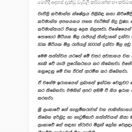
මෙහිදී අදහස් දැක්වූ වැවිලි කර්මාන්ත හා කර්
වැවිලි කර්මාන්ත ක්ෂේත්‍රය පිළිබඳ කතා කිරීම
කර්මාන්ත අපනයනය පහත වැටීමක් සිදු වුණා.
කර්මාන්තයට විශාල ලෙස බලපෑවා. විශේෂයෙන් 
පොහොර මිටියක මිල රුපියල් තිස්දාහක් දක්වා 
50ක මිටියක මිල රුපියල් 9000ක් දක්වා මිල අඩ
මෙම තත්ත්වය යටතේ මේ වසර අවසානය වන විට 
හැකි වේ යැයි පුරෝකථනය කර තිබෙනවා. එස
ගනුදෙනු මේ වන විටත් ආරම්භ කර තිබෙනවා.
ඒ වගේම ඉරානයෙන් ලබාගත් ඉන්ධන වෙනුවට ඩ
කර තිබෙනවා. එමගින් අපට අහිමි වී ගිය ඉරා
කරනවා.
ශ්‍රී ලංකාවේ තේ ගැනුම්කරුවන් වන පාකිස්තානය
තිබෙන අර්බුද හා ගැටුම්කාරී තත්ත්වයන් නිසා ඔව
ලංකාවේ තේ සඳහා ස්ථාවර මිලක් ලෝක වෙළඳපො