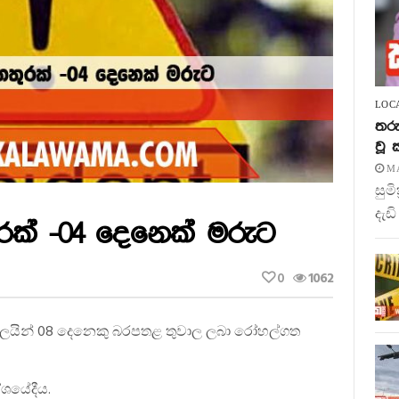
LOC
තරු
වූ
MA
සුම
දැඩි
රක් -04 දෙනෙක් මරුට
0
1062
පුද්ගලයින් 08 දෙනෙකු බරපතළ තුවාල ලබා රෝහල්ගත
ේශයේදීය.