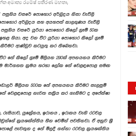
මාන්ත අමාත්‍ය රමේෂ් පතිරණ මහතා,
ේදී පසුගිය වසරේ පොහොර අර්බුදය නිසා වැවිලි
 පොහොර අර්බුදය සහ අයහපත් කාලගුණය වැවිලි
පසුගිය වසරේ යූරියා පොහොර කිලෝ ග්‍රෑම් 50ක
ඉහළ ගියා. අද වන විට යූරියා පොහොර කිලෝ ග්‍රෑම්
ු කිරීමට ආණ්ඩුව කටයුතු කර තිබෙනවා.
තේ කිලෝ ග්‍රෑම් මිලියන 290ක් අපනයනය කිරීමට
ේම මාර්ගගත ක්‍රමය හරහා ලෝක තේ වෙළඳපොළ සමඟ
ොලර් මිලියන 500ක තේ අපනයනය කිරීමට සැලසුම්
න තේ වෙළඳපොළ නැවත සක්‍රිය කර ගැනීමට ද අපේක්ෂා
, රුසියාව, යුක්‍රේනය, ඉරානය , ඉරාකය වැනි රටවල
ුන්ගේ ක්‍රයශක්ත්තිය හීන වෙමින් පවතිනවා. ඒ අනුව ශ්‍රී
ළේ පැවතුන ද තේ මිලදී ගන්නා රටවල ක්‍රයශක්තිය