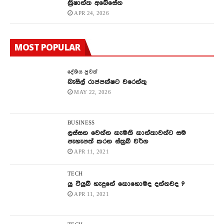
ක්‍රිෂාන්ත අබේසේන
APR 24, 2026
MOST POPULAR
දේශිය පුවත්
බැසිල් රාජපක්ෂට වරෙන්තු
MAY 22, 2026
BUSINESS
ලස්සන වෙන්න කැමති කාන්තාවන්ට සම
පැහැපත් කරන ස්ක්‍රබ් වර්ග
APR 11, 2021
TECH
යු ටියුබ් හැදුනේ කොහොමද දන්නවද ?
APR 11, 2021