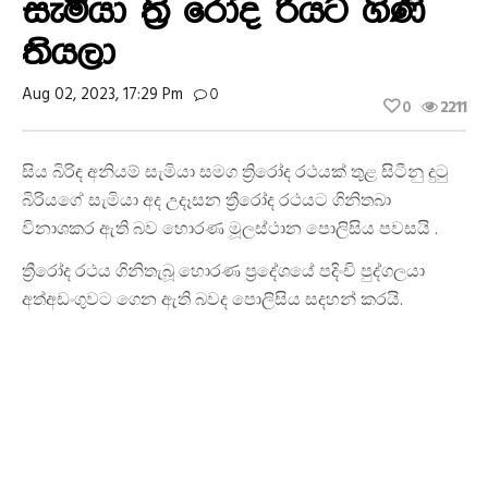
සැමියා ත්‍රි රෝද රියට ගිණි
තියලා
Aug 02, 2023, 17:29 Pm
0
0
2211
සිය බිරිඳ අනියම් සැමියා සමග ත්‍රිරෝද රථයක් තුළ සිටීනු දුටු
බිරියගේ සැමියා අද උදෑසන ත්‍රීරෝද රථයට ගිනිතබා
විනාශකර ඇති බව හොරණ මූලස්ථාන පොලිසිය පවසයි .
ත්‍රීරෝද රථය ගිනිතැබූ හොරණ ප්‍රදේශයේ පදිංචි පුද්ගලයා
අත්අඩංගුවට ගෙන ඇති බවද පොලිසිය සදහන් කරයි.