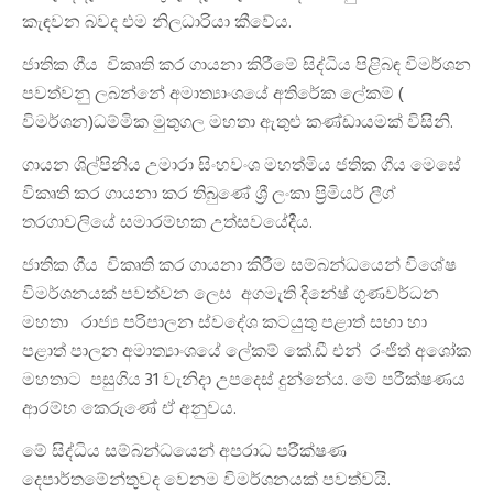
කැඳවන බවද එම නිලධාරියා කීවේය.
ජාතික ගීය විකෘති කර ගායනා කිරීමේ සිද්ධිය පිළිබඳ විමර්ශන
පවත්වනු ලබන්නේ අමාත්‍යාංශයේ අතිරේක ලේකම් (
විමර්ශන)ධම්මික මුතුගල මහතා ඇතුළු කණ්ඩායමක් විසිනි.
ගායන ශිල්පිනිය උමාරා සිංහවංශ මහත්මිය ජතික ගීය මෙසේ
විකෘති කර ගායනා කර තිබුණේ ශ්‍රී ලංකා ප්‍රිමියර් ලීග්
තරගාවලියේ සමාරම්භක උත්සවයේදීය.
ජාතික ගීය විකෘති කර ගායනා කිරීම සම්බන්ධයෙන් විශේෂ
විමර්ශනයක් පවත්වන ලෙස අගමැති දිනේෂ් ගුණවර්ධන
මහතා රාජ්‍ය පරිපාලන ස්වදේශ කටයුතු පළාත් සභා හා
පළාත් පාලන අමාත්‍යාංශයේ ලේකම් කේ.ඩී එන් රංජිත් අශෝක
මහතාට පසුගිය 31 වැනිදා උපදෙස් දුන්නේය. මේ පරීක්ෂණය
ආරම්භ කෙරුණේ ඒ අනුවය.
මේ සිද්ධිය සම්බන්ධයෙන් අපරාධ පරීක්ෂණ
දෙපාර්තමේන්තුවද වෙනම විමර්ශනයක් පවත්වයි.