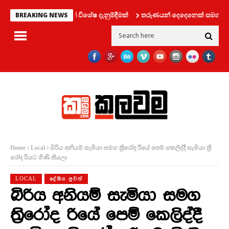
න දෙපාර්තමේන්තුවෙන් විශේෂ දැනුම්දීමක්
තරුණයන් දෙදෙනෙක් සමග ලිෆ්ට් එක
BREAKING NEWS
බිරිය අනියම් සැමියා සමග ත්‍රිරෝද රියේ පෙම් කෙලිද්දී සැමියා ත්‍රි
Home
Local
රෝද රියට ගිණි තියලා
LOCAL
දේශිය පුවත්
බිරිය අනියම් සැමියා සමග
ත්‍රිරෝද රියේ පෙම් කෙලිද්දී