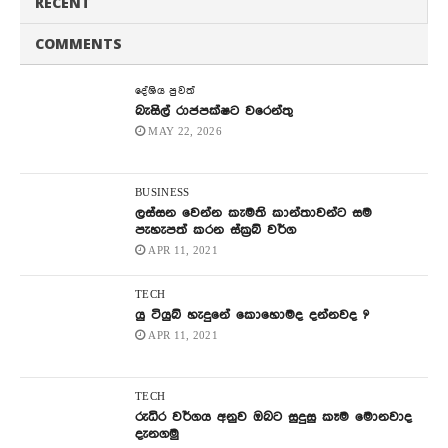
RECENT
COMMENTS
දේශිය පුවත්
බැසිල් රාජපක්ෂට වරෙන්තු
MAY 22, 2026
BUSINESS
ලස්සන වෙන්න කැමති කාන්තාවන්ට සම
පැහැපත් කරන ස්ක්‍රබ් වර්ග
APR 11, 2021
TECH
යු ටියුබ් හැදුනේ කොහොමද දන්නවද ?
APR 11, 2021
TECH
රුධිර වර්ගය අනුව ඔබට සුදුසු කෑම මොනවාද
දැනගමු