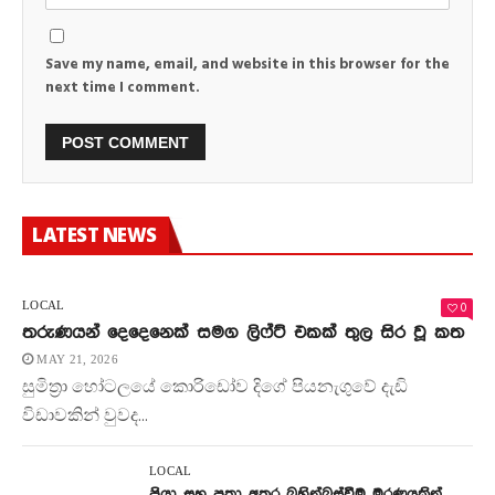
Save my name, email, and website in this browser for the
next time I comment.
LATEST NEWS
0
LOCAL
තරුණයන් දෙදෙනෙක් සමග ලිෆ්ට් එකක් තුල සිර වූ කත
MAY 21, 2026
සුමිත්‍රා හෝටලයේ කොරිඩෝව දිගේ පියනැගුවේ දැඩි
විඩාවකින් වුවද...
LOCAL
පියා සහ පුතා අතර බහින්බස්වීම මරණයකින්