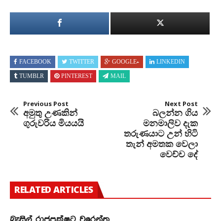
FACEBOOK
TWITTER
GOOGLE+
LINKEDIN
TUMBLR
PINTEREST
MAIL
Previous Post
Next Post
අමුතු උණකින්
බලන්න ගිය
ගුරුවරිය මියයයි
මනමාලිව දැක
තරුණයාට උන් හිටි
තැන් අමතක වෙලා
වෙච්ච දේ
RELATED ARTICLES
බැසිල් රාජපක්ෂට වරෙන්තු