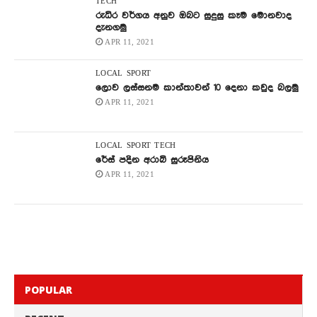
TECH
රුධිර වර්ගය අනුව ඔබට සුදුසු කෑම මොනවාද
දැනගමු
APR 11, 2021
LOCAL
SPORT
ලොව ලස්සනම කාන්තාවන් 10 දෙනා කවුද බලමු
APR 11, 2021
LOCAL
SPORT
TECH
රේස් පදින අරාබි සුරූපිනිය
APR 11, 2021
POPULAR