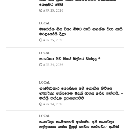
කෙළවර වෙයි
APR 25, 2026
LOCAL
මැරෙන්න ගිය එකා බිමට වැටී ගහන්න එපා යැයි
මරලතෝනි දීලා
APR 25, 2026
LOCAL
සාගරිකා පිට ගියේ සිල්පර හින්දද ?
APR 24, 2026
LOCAL
භාණ්ඩාගාර කොල්ලය අපි නොකිය හිටියෙ
හැකර්ලා අල්ලගෙන මුදල් ආපසු ඉල්ල ගන්නයි.. –
මන්ත්‍රී චන්දන සූරියආරච්චි
APR 24, 2026
LOCAL
හැකර්ලා හැමතැනම ඉන්නවා. අපි හැකර්ලා
අල්ලගෙන ගත්ත මුදල් නැවත ගන්නවා..- ඇමති