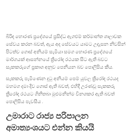
බිරිඳ හොරණ ප්‍රදේශයේ ප්‍රසිද්ධ ඇගළුම් කර්මාන්ත ශාලාවක
සේවය කරන බවත්, ඇය අද සේවයට යාමට උදැසන නිවසින්
පිටත්ව ගොස් අනියම් සැමියා සමග හොරණ ප්‍රදේශයේ
මාර්ගයක් ආසන්නයේ ත්‍රිරෝද රථයක සිට ඇති බවට
සැකකරුගේ ප්‍රකාශ අනුව පෙනීයන බව පොලිසිය කීය.
සැකකරු පැමිණෙන දුටු අනියම් පෙම් යුවල ත්‍රීරෝද රථයද
මහමග දමා දිව ගොස් ඇති බවත්, එහිදී උරණවූ සැකකරු
ත්‍රීරෝද රථයට ගිනිතබා මුළුමනින්ම විනශකර ඇති බවත්
පොලිසිය පැවසීය .
උමාරාට රාජ්‍ය පරිපාලන
අමාත්‍යංශයට එන්න කියයි