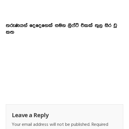
තරුණයන් දෙදෙනෙක් සමග ලිෆ්ට් එකක් තුල සිර වූ
කත
Leave a Reply
Your email address will not be published.
Required