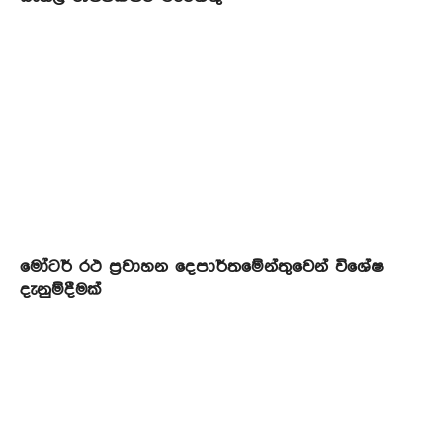
මෝටර් රථ ප්‍රවාහන දෙපාර්තමේන්තුවෙන් විශේෂ
දැනුම්දීමක්