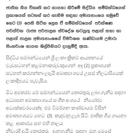
ජාතික ගීය විකෘති කර ගායනා කිරීමේ සිද්ධිය සම්බන්ධයෙන්
ප්‍රකාශයක් සටහන් කර ගැනීම සඳහා අමාත්‍යාංශය හමුවේ
හෙට (3) පෙනී සිටින ලෙස ඒ සම්බන්ධයෙන් පරීක්ෂණ
පවත්වන රාජ්‍ය පරිපාලන ස්වදේශ කටයුතු පළාත් සභා හා
පළාත් පාලන අමාත්‍යාංශයේ විමර්ශන කණ්ඩායම උමාරා
සිංහවංශ ගායන ශිල්පිනියට දැනුම්දී ඇත.
සිද්ධිය සම්බන්ධයෙන් ශ්‍රී ලංකා ක්‍රිකට් ආයතනයේ
වැඩසටහන් කළමනාකරුවකුගෙන් අද (2) ප්‍රකාශයක්
සටහන් කරගන්නා ලදැයි අමාත්‍යාංශයේ උසස් නිලධාරියෙක්
ලංකාදීපයට පැවැසීය.
මීට අමතරව මේ සම්බන්ධයෙන් තොරතුරු ලබා ගැනීම සඳහා
අධ්‍යාපන අමාත්‍යාංශයේ සංගීත අංශයේ නියෝජ්‍ය
අධ්‍යක්ෂවරයෙක්ද එම විමර්ශන කණ්ඩායම විසින්
අමාත්‍යාංශයට හෙට (3) කැඳවනු ලැබ සිටී. ජාතික ගීය ගායනා
කළ ආකාරය සහ එහි තාලය
නිවැරදි දැයි තොරතුරු දැනගැනීම සඳහා ඔහු මෙසේ