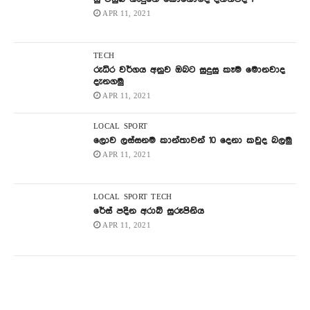
APR 11, 2021
TECH
රුධිර වර්ගය අනුව ඔබට සුදුසු කෑම මොනවාද
දැනගමු
APR 11, 2021
LOCAL
SPORT
ලොව ලස්සනම කාන්තාවන් 10 දෙනා කවුද බලමු
APR 11, 2021
LOCAL
SPORT
TECH
රේස් පදින අරාබි සුරූපිනිය
APR 11, 2021