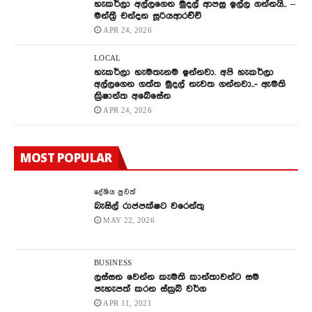
හැකර්ලා අල්ලගෙන මුදල් ආපසු ඉල්ල ගන්නයි.. –
මන්ත්‍රී චන්දන සූරියආරච්චි
APR 24, 2026
LOCAL
හැකර්ලා හැමතැනම ඉන්නවා. අපි හැකර්ලා
අල්ලගෙන ගත්ත මුදල් නැවත ගන්නවා..- ඇමති
ක්‍රිෂාන්ත අබේසේන
APR 24, 2026
MOST POPULAR
දේශිය පුවත්
බැසිල් රාජපක්ෂට වරෙන්තු
MAY 22, 2026
BUSINESS
ලස්සන වෙන්න කැමති කාන්තාවන්ට සම
පැහැපත් කරන ස්ක්‍රබ් වර්ග
APR 11, 2021