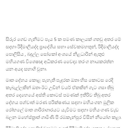
සිරුර ගෙඩ ගැනිමට පැය 5 ක පමණ කාලයක් ගතවු අතර මේ
සදහා රිදීමාලියද්ද ප්‍රාදේශිය සභා සේවකමහතුන්, රිදීමාලියද්ද
පොලිසිය , බදුල්ල සෝකෝ අංශයේ නිළධාරින් ඇතුළු
මහියගණ විශෙෂඥ අධිකරණ වෛද්‍ය තරංග නායකරත්න
යන අයද සභාගි වුනා.
මෘත දේහය කොළ පැහැති පැදුරක ඔතා හිස කොටස රෙදි
කැබැල්ලකින් ඔතා ඊට උඩින් වයර් ඒකකින් ගැට ගසා තිබු
අතර දෙහෙයේ අස්ති කොටස් පමණක් ඉතිරිව තිබු අතර
දේහය පශ්චාත් මරණ පරික්ෂණය සදහා මහියංගන මුලික
රෝහලේ මාත ශාරිරාගාරයට යැවිමට සදහා මහියංගණ වැඩ
බලන මහේස්ත්‍රාත් ගාමිණි පි රඹකැන්පුර විසින් නියෝග කළා.