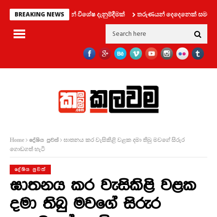
හන දෙපාර්තමේන්තුවෙන් විශේෂ දැනුම්දීමක්
තරුණයන් දෙදෙනෙක් සමග ලිෆ්ට් එ
BREAKING NEWS
ඝාතනය කර වැසිකිළි වළක දමා තිබු මවගේ සිරුර
Home
දේශිය පුවත්
ගොඩගත් හැටි
දේශිය පුවත්
ඝාතනය කර වැසිකිළි වළක
දමා තිබු මවගේ සිරුර