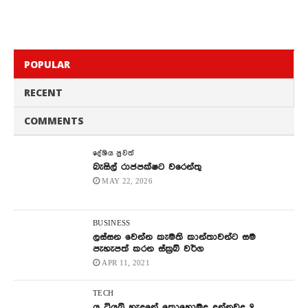
POPULAR
RECENT
COMMENTS
දේශිය පුවත්
බැසිල් රාජපක්ෂට වරෙන්තු
MAY 22, 2026
BUSINESS
ලස්සන වෙන්න කැමති කාන්තාවන්ට සම
පැහැපත් කරන ස්ක්‍රබ් වර්ග
APR 11, 2021
TECH
යු ටියුබ් හැදුනේ කොහොමද දන්නවද ?