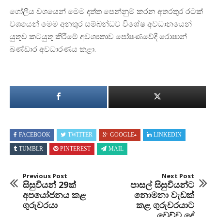
ගෝලීය වශයෙන් මෙම දත්ත පෙන්නුම් කරන අතරතුර රටක්
වශයෙන් මෙම අනතුර සම්බන්ධව විශේෂ අවධානයෙන්
යුතුව කටයුතු කිරීමේ අවශ්‍යතාව පෝෂණවේදී රොෂාන්
බණ්ඩාර අවධාරණය කළා.
FACEBOOK
TWITTER
GOOGLE+
LINKEDIN
TUMBLR
PINTEREST
MAIL
Previous Post
Next Post
සිසුවියන් 29ක්
පාසල් සිසුවියන්ට
අපයෝජනය කළ
නොමනා වැඩක්
ගුරුවරයා
කළ ගුරුවරයාට
වෙච්ච දේ