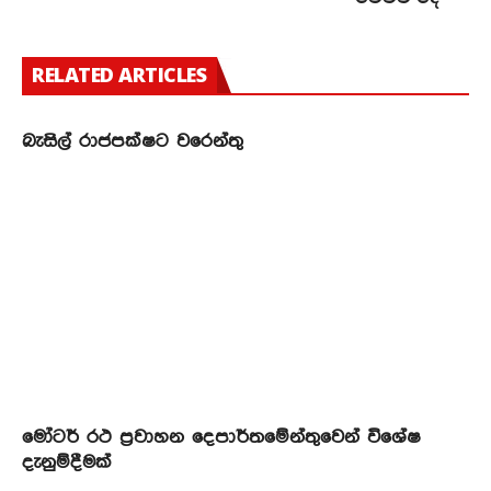
RELATED ARTICLES
බැසිල් රාජපක්ෂට වරෙන්තු
මෝටර් රථ ප්‍රවාහන දෙපාර්තමේන්තුවෙන් විශේෂ
දැනුම්දීමක්