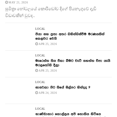
MAY 21, 2026
සුමිත්‍රා හෝටලයේ කොරිඩෝව දිගේ පියනැගුවේ දැඩි
විඩාවකින් වුවද...
LOCAL
පියා සහ පුතා අතර බහින්බස්වීම මරණයකින්
කෙළවර වෙයි
APR 25, 2026
LOCAL
මැරෙන්න ගිය එකා බිමට වැටී ගහන්න එපා යැයි
මරලතෝනි දීලා
APR 25, 2026
LOCAL
සාගරිකා පිට ගියේ සිල්පර හින්දද ?
APR 24, 2026
LOCAL
භාණ්ඩාගාර කොල්ලය අපි නොකිය හිටියෙ