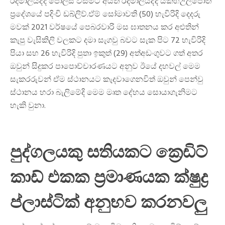
රිදීමාලියද්ද පොලිස් වසමට අයත් රිදීමාලියද්ද යකහඋල්පොත
ප්‍රදේශයේ පදිංචි ඩබ්ලිව්.ඒම් සෝමාවති (50) හැවිරිදි දෙදරු
මවක් 2021 වර්ෂයේ පෙබරවාරි මස ඝාතනය කර අළුතින්
කැපු වැසිකිලි වලකට දමා සැගවු බවට සැක පිට 72 හැවිරිදි
පියා සහ 26 හැවිරිදි පුතා ඉකුත් (29) අත්අඩංගුවට ගත් අතර
ඔවුන් සිදුකර පාපොච්චාරණයට අනුව ඊයේ දහවල් මෙම
සැකරරුවන් ඒම ස්ථානයට කැදවාගෙනවිත් ඔවුන් පෙන්වු
ස්ථානය හරා බැලිමේදි මෙම මෘත දේහය සොයාගැනිමට
හැකි වුනා.
පුද්ගලයකු සතියකට ක්‍රෙඩිට්
කාඩ් එකක ප්‍රමාණයක ක්ෂුද්‍ර
ප්ලාස්ටික් අනුභව කරනවලු