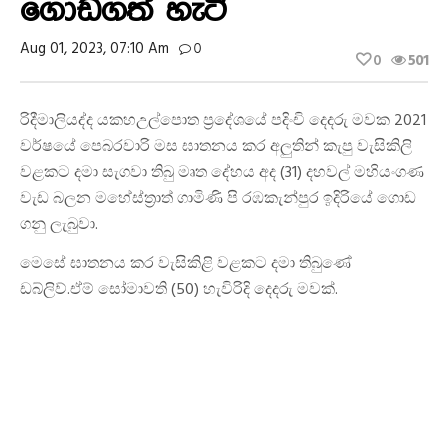
ගොඩගත් හැටි
Aug 01, 2023, 07:10 Am
0
0
501
රිදීමාලියද්ද යකහඋල්පොත ප්‍රදේශයේ පදිංචි දෙදරු මවක 2021
වර්ෂයේ පෙබරවාරි මස ඝාතනය කර අලුතින් කැපු වැසිකිලි
වළකට දමා සැගවා තිබු මෘත දේහය අද (31) දහවල් මහියංගණ
වැඩ බලන මහේස්ත්‍රාත් ගාමිණි පි රඹකැන්පුර ඉදිරියේ ගොඩ
ගනු ලැබුවා.
මෙසේ ඝාතනය කර වැසිකිළි වළකට දමා තිබුණේ
ඩබ්ලිව්.ඒම් සෝමාවති (50) හැවිරිදි දෙදරු මවක්.