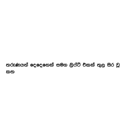
තරුණයන් දෙදෙනෙක් සමග ලිෆ්ට් එකක් තුල සිර වූ
කත