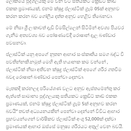
ලෝකයේ පුද්ගලයකු මේ වන විට සතියකට ක්‍රෙඩිට් කාඩ්
එකක ප්‍රමාණයක්, එනම් ක්ෂුද්‍ර ප්ලාස්ටික් ග්‍රෑම් 05ක් අනුභව
කරන කරන බව ගෝලීය දත්ත අනුව හෙළිව තිබෙනවා.
මේ නිසා ශ්‍රී ලංකාවත් දැඩි විමසිල්ලෙන් සිටිමින් අවශ්‍ය පියවර
ගැනීම අත්‍යවශ්‍ය බව පෝෂණවේදී රොෂාන් දෑල බණ්ඩාර
පවසනවා.
ප්ලාස්ටික් යනු අපගේ නූතන ආහාර සංස්කෘතිය සමග බද්ධ වී
පවතින්නකි.නමුත් මෙහි ඇති භයානක කම වන්නේ ,
ප්ලාස්ටික් නිසා අතිවන ක්ෂුද්‍ර ප්ලාස්ටික් අපගේ ශරීර ගතවීම
බවද රොෂාන් බණ්ඩාර පෙන්වා දෙනවා.
මෑතකදි කරනලද පරියේශණ වලට අනුව ඇස්තමේන්තු කර
ඇත්තේ සාමාන්‍ය පුද්ගලයකු සතියකට ක්‍රෙඩිට් කාඩ් එකක
ප්‍රමාණයක්, එනම් ක්ෂුද්‍ර ප්ලාස්ටික් ග්‍රෑම් 5ක් අනුභව කරන
බවයි” තවත් අධ්‍යයනයකින් පෙන්වා දෙන්නේ විවිධ ආහාර
ප්‍රභවයන්ගෙන් වාර්ෂිකව ප්ලාස්ටික් අංශු 52,000ක් දක්වා
ප්‍රමාණයක් ආහාර ඔස්සේ මනුෂ්‍ය ශරීරයට අතුල් වෙන බවයි.