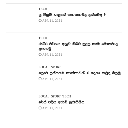
TECH
යු ටියුබ් හැදුනේ කොහොමද දන්නවද ?
APR 11, 2021
TECH
රුධිර වර්ගය අනුව ඔබට සුදුසු කෑම මොනවාද
දැනගමු
APR 11, 2021
LOCAL
SPORT
ලොව ලස්සනම කාන්තාවන් 10 දෙනා කවුද බලමු
APR 11, 2021
LOCAL
SPORT
TECH
රේස් පදින අරාබි සුරූපිනිය
APR 11, 2021