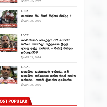
APR 25, 2026
LOCAL
සාගරිකා පිට ගියේ සිල්පර හින්දද ?
APR 24, 2026
LOCAL
භාණ්ඩාගාර කොල්ලය අපි නොකිය
හිටියෙ හැකර්ලා අල්ලගෙන මුදල්
ආපසු ඉල්ල ගන්නයි.. – මන්ත්‍රී චන්දන
සූරියආරච්චි
APR 24, 2026
LOCAL
හැකර්ලා හැමතැනම ඉන්නවා. අපි
හැකර්ලා අල්ලගෙන ගත්ත මුදල් නැවත
ගන්නවා..- ඇමති ක්‍රිෂාන්ත අබේසේන
APR 24, 2026
OST POPULAR