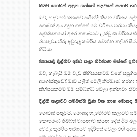
ඔබව ගොඩක් අඳුන ගත්තේ හදවතේ කතාව හරහා
ඔව්, හදවතේ කතාවේ සමින්දි කියන චරිතය ප්‍රේ
ගොඩක් අය අඳුන ගත්තේ මේ චරිතය හරහා කිය
ප්‍රේක්ෂකයෝ අතර කතාබහට ලක්වුණ චරිතයක් 
රඟපෑවා. හිරු අවුරුදු කුමරිය වෙන්න කලින් ස
හිටියා.
මෑතකදී දිල්කිව අපිට කලා නිර්මාණ ඔස්සේ දක
ඔව්, හැබැයි මම වැඩ කිහිපයකටම වගේ පසුගි
අගෝස්තුවේදී මාව යළිත් ටෙලි නිර්මාණ හරහා 
කිහිපයකටම මම සම්බන්ධ වෙලා ඉන්නවා. ඒවා 
දිල්කි කලාවට සම්බන්ධ වුණ එක ගැන මොකද 
ගොඩක් සතුටුයි. මොකද හැමෝටම කලාවට සම්
කොපමණ තිබ්බත් වාසනාව කියන දේත් ඊට බලප
අවුරුදු කුමරිය තරගයට ඉදිරිපත් වෙලා එහි 