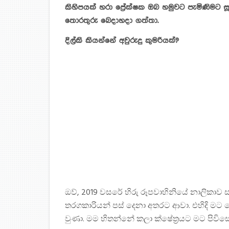
කිහිපයක් හරා ප්‍රේක්ෂක ඔබ හමුවට පැමිණිමට
තොරතුරු බෙදාහදා ගත්තා.
දිල්කි කියන්නේ අවුරුදු කුමරියක්?
ඔව්, 2019 වසරේ හිරු රූපවාහිනියේ නාලිකාව 
තරගකාරියන් පස් දෙනා අතරට ආවා. එහිදි මට හො
වුණා. මම හිතන්නේ කලා ක්ෂේත්‍රයට මට පිවි