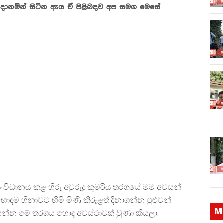
 සූදානමින් සිටින ඇය ඒ පිළිබඳව අප සමග මෙසේ
සංවිධානය කළ හිරු අවුරුදු කුමරිය තරගයේ මම අවසන්
ඳම හිනාවට හිමි මිණි කිරූළත් දිනාගන්න පුළුවන්
M
සෙන්න මේ තරගය හොඳ අවස්ථාවක් වුණා කියලා.