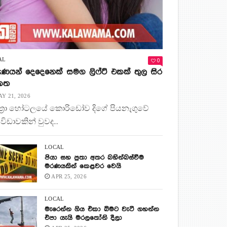
0
AL
ණයන් දෙදෙනෙක් සමග ලිෆ්ට් එකක් තුල සිර
 කත
Y 21, 2026
ිත්‍රා හෝටලයේ කොරිඩෝව දිගේ පියනැගුවේ
 විඩාවකින් වුවද...
LOCAL
පියා සහ පුතා අතර බහින්බස්වීම
මරණයකින් කෙළවර වෙයි
APR 25, 2026
LOCAL
මැරෙන්න ගිය එකා බිමට වැටී ගහන්න
එපා යැයි මරලතෝනි දීලා