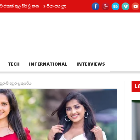
 වූ කත
පියා සහ පුතා අතර බහින්බස්වීම මරණයකින් කෙළවර වෙයි
කෝටි 2ක
TECH
INTERNATIONAL
INTERVIEWS
ුරූපී අවුරුදු කුමරිය
L