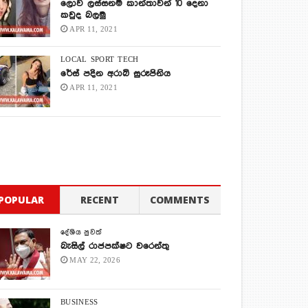
ලොව ලස්සනම කාන්තාවන් 10 දෙනා
කවුද බලමු
APR 11, 2021
LOCAL
SPORT
TECH
රේස් පදින අරාබි සුරූපිනිය
APR 11, 2021
POPULAR
RECENT
COMMENTS
දේශිය පුවත්
බැසිල් රාජපක්ෂට වරෙන්තු
MAY 22, 2026
BUSINESS