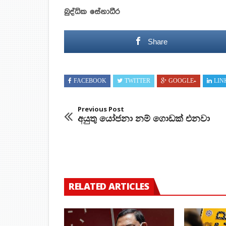
බුද්ධික සේනාධීර
Share
FACEBOOK
TWITTER
GOOGLE+
LIN
Previous Post
අයුතු යෝජනා නම් ගොඩක් එනවා
RELATED ARTICLES