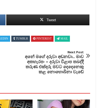
Tweet
KEDIN
TUMBLR
PINTEREST
MAIL
Next Post
අනේ මගේ දරුවා අඬනවා.. මාව
අතහැරපං – දරුවා විළාප තබද්දී
තරුණ එක්දරු මවට දෙදෙනෙකු
කළ නොහොබිනා වැඩේ