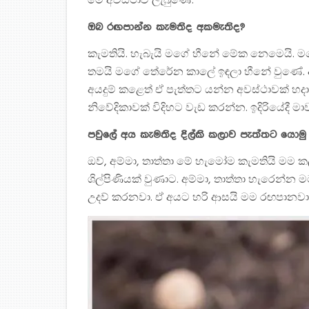
මේ අවස්ථාව ලැබුණේ.
ඔබ රඟපාන්න කැමතිද අකමැතිද?
කැමතියි. හැබැයි මගේ හීනේ මේක නෙමෙයි. ම
තමයි මගේ තේරේන කාලේ ඉඳලා හීනේ වුණේ. ඇ
අයදුම් කළෙත් ඒ පැත්තට යන්න අවස්ථාවක් හදා
නිවේදිකාවක් විදිහට වැඩ කරන්න. ඉදිරියේදී මාව
පවුලේ අය කැමතිද දිල්කි කලාව පැත්තට යොමු
ඔව්, අම්මා, තාත්තා මේ හැමෝම කැමතියි මම
ශිල්පිණියක් වුණාට. අම්මා, තාත්තා හැරෙන්
උදව් කරනවා. ඒ අයට හරි ආසයි මම රඟපානවා