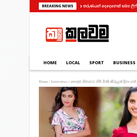
තරුණයන් දෙදෙනෙක් සමග ලිෆ්ට් එකක් තුල සිර
BREAKING NEWS
HOME
LOCAL
SPORT
BUSINESS
හොඳම හිනාවට හිමි මිණි කිරූළත් දිනා ගත් ස
Home
Interviews