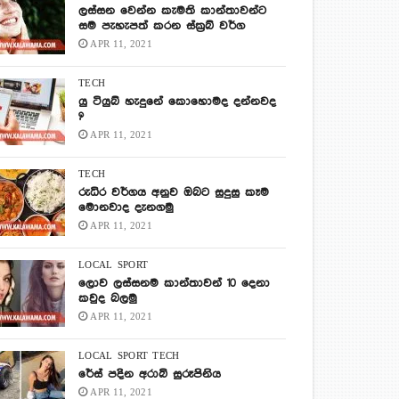
ලස්සන වෙන්න කැමති කාන්තාවන්ට
සම පැහැපත් කරන ස්ක්‍රබ් වර්ග
APR 11, 2021
TECH
යු ටියුබ් හැදුනේ කොහොමද දන්නවද
?
APR 11, 2021
TECH
රුධිර වර්ගය අනුව ඔබට සුදුසු කෑම
මොනවාද දැනගමු
APR 11, 2021
LOCAL
SPORT
ලොව ලස්සනම කාන්තාවන් 10 දෙනා
කවුද බලමු
APR 11, 2021
LOCAL
SPORT
TECH
රේස් පදින අරාබි සුරූපිනිය
APR 11, 2021