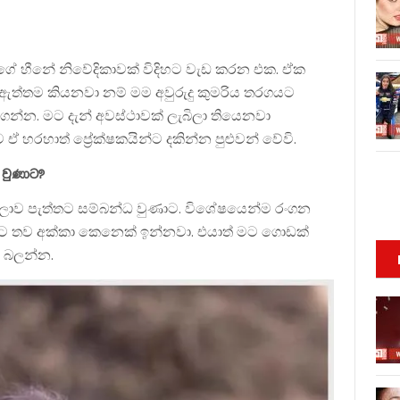
ගේ හීනේ නිවේදිකාවක් විදිහට වැඩ කරන එක. ඒක
ත්තම කියනවා නම් මම අවුරුදු කුමරිය තරගයට
ගන්න. මට දැන් අවස්ථාවක් ලැබිලා තියෙනවා
 ඒ හරහාත් ප්‍රේක්ෂකයින්ට දකින්න පුළුවන් වේවි.
 වුණාට?
 කලාව පැත්තට සම්බන්ධ වුණාට. විශේෂයෙන්ම රංගන
න මට තව අක්කා කෙනෙක් ඉන්නවා. එයාත් මට ගොඩක්
 බලන්න.