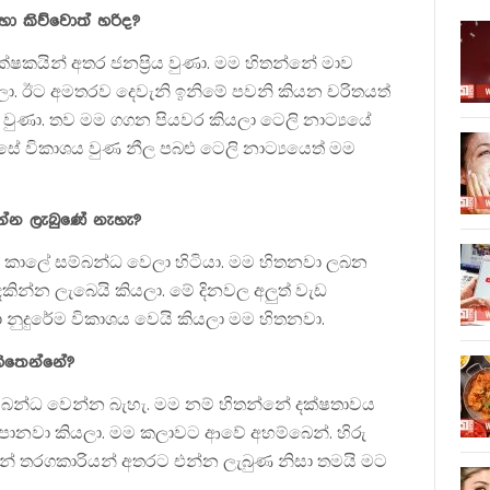
 කිව්වොත් හරිද?
ක්ෂකයින් අතර ජනප්‍රිය වුණා. මම හිතන්නේ මාව
ලා. ඊට අමතරව දෙවැනි ඉනිමේ පවනි කියන චරිතයත්
වුණා. තව මම ගගන පියවර කියලා ටෙලි නාට්‍යයේ
ිරසේ විකාශය වුණ නීල පබළු ටෙලි නාට්‍යයෙත් මම
ින්න ලැබුණේ නැහැ?
ය කාලේ සම්බන්ධ වෙලා හිටියා. මම හිතනවා ලබන
දකින්න ලැබෙයි කියලා. මේ දිනවල අලුත් වැඩ
නුදුරේම විකාශය වෙයි කියලා මම හිතනවා.
හිතෙන්නේ?
බන්ධ වෙන්න බැහැ. මම නම් හිතන්නේ දක්ෂතාවය
ානවා කියලා. මම කලාවට ආවේ අහම්බෙන්. හිරු
අවසන් තරගකාරියන් අතරට එන්න ලැබුණ නිසා තමයි මට