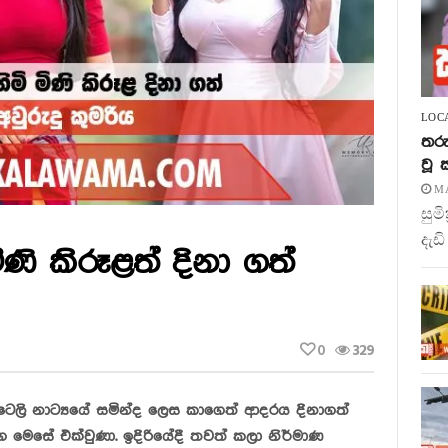
LOC
තරු
වූ
MA
සුම
දැඩි
ණි කිරූළත් දිනා ගත්
0
329
ෙලි නාට්‍යයේ සමින්ද ලෙස කාගෙත් ආදරය දිනාගත්
මෙසේ එක්වුණා. ඉදිරියේදී තවත් කලා නිර්මාණ