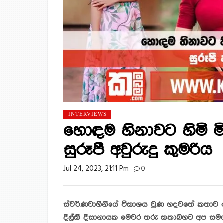
INTERVIEWS
හොඳම හිනාවට හිමි මි
සුරූපී අවුරුදු කුමරිය
Jul 24, 2023, 21:11 Pm
0
ස්වර්ණවාහිනියේ විකාශය වුණ හදවතේ කතාව ට
දිල්කි දිසානායක මෙවර තරු කතාබහට අප සමග 