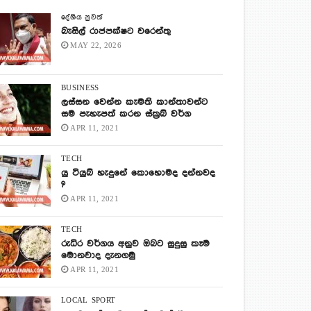
දේශිය පුවත්
බැසිල් රාජපක්ෂට වරෙන්තු
MAY 22, 2026
BUSINESS
ලස්සන වෙන්න කැමති කාන්තාවන්ට
සම පැහැපත් කරන ස්ක්‍රබ් වර්ග
APR 11, 2021
TECH
යු ටියුබ් හැදුනේ කොහොමද දන්නවද
?
APR 11, 2021
TECH
රුධිර වර්ගය අනුව ඔබට සුදුසු කෑම
මොනවාද දැනගමු
APR 11, 2021
LOCAL
SPORT