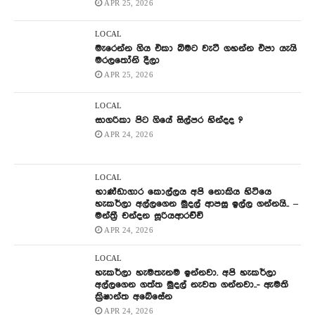
APR 25, 2026
LOCAL
මැරෙන්න ගිය එකා බිමට වැටී ගහන්න එපා යැයි
මරලතෝනි දීලා
APR 25, 2026
LOCAL
සාගරිකා පිට ගියේ සිල්පර හින්දද ?
APR 24, 2026
LOCAL
භාණ්ඩාගාර කොල්ලය අපි නොකිය හිටියෙ
හැකර්ලා අල්ලගෙන මුදල් ආපසු ඉල්ල ගන්නයි.. –
මන්ත්‍රී චන්දන සූරියආරච්චි
APR 24, 2026
LOCAL
හැකර්ලා හැමතැනම ඉන්නවා. අපි හැකර්ලා
අල්ලගෙන ගත්ත මුදල් නැවත ගන්නවා..- ඇමති
ක්‍රිෂාන්ත අබේසේන
APR 24, 2026