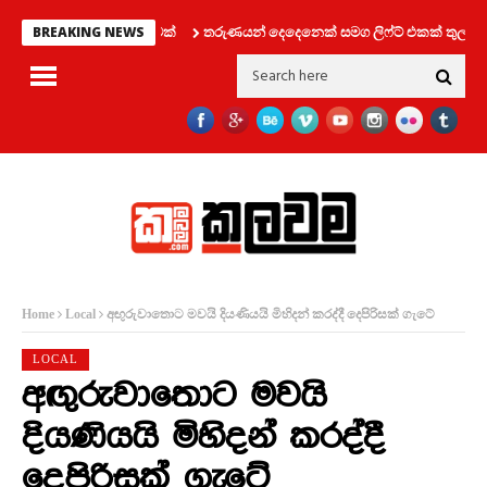
ුවෙන් විශේෂ දැනුම්දීමක්
තරුණයන් දෙදෙනෙක් සමග ලිෆ්ට් එකක් තුල සිර වූ
BREAKING NEWS
අඟුරුවාතොට මවයි දියණියයි මිහිදන් කරද්දී දෙපිරිසක් ගැටේ
Home
Local
LOCAL
අඟුරුවාතොට මවයි
දියණියයි මිහිදන් කරද්දී
දෙපිරිසක් ගැටේ