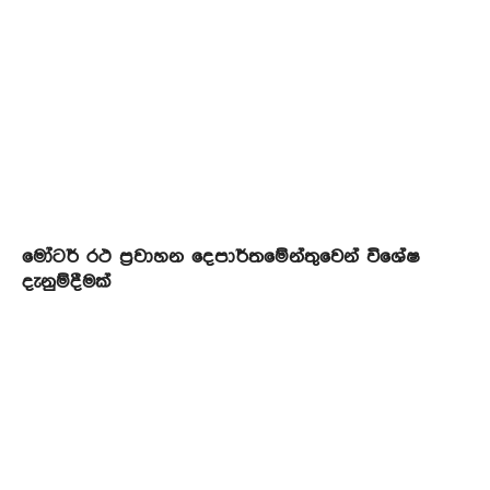
මෝටර් රථ ප්‍රවාහන දෙපාර්තමේන්තුවෙන් විශේෂ
දැනුම්දීමක්