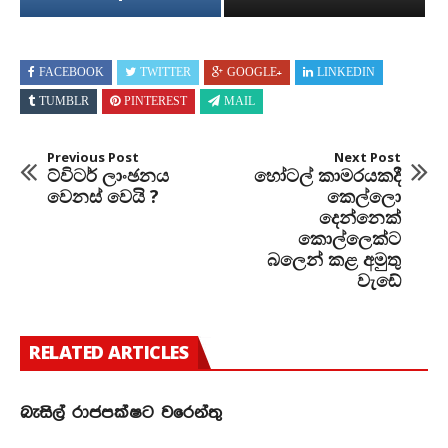
FACEBOOK
TWITTER
GOOGLE+
LINKEDIN
TUMBLR
PINTEREST
MAIL
Previous Post
Next Post
ට්විටර් ලාංඡනය
හෝටල් කාමරයකදී
වෙනස් වෙයි ?
කෙල්ලො
දෙන්නෙක්
කොල්ලෙක්ට
බලෙන් කළ අමුතු
වැඩේ
RELATED ARTICLES
බැසිල් රාජපක්ෂට වරෙන්තු