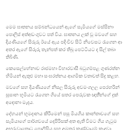
මෙම ඝාතනය සම්බන්ධයෙන් ඇගේ සැමියගේ මස්සිනා
පොලිස් අත්අඩංගුවට පත් විය. ඝාතනය ලක් වූ මවගේ සහ
දියණියගේ සිරුරු ඊයේ ඇය පදිංචිව සිටි නිවෙසට රැගෙන ආ
අතර ඇගේ සිරුරු තැන්පත් කර තිබූ පෙට්ටියට ද සිල් තබා
තිබිණි.
කෙසෙල්හේනාව රාජමහා විහාරවාසී බටුගම්පළ ගුණරත්න
හිමියන් ඇතුළු මහා සංඝරත්නය ආගමික වතාවත් සිදු කළහ.
මවගේ සහ දියණියගේ නිසල සිරුරු අවමංගලල පෙරහරින්
සුසාන භූමියට රැගෙන ගියේ සතර පෙරුවක ඥාතී්න්ගේ දුක්
අඳොනා මැදය.
දේහයන් භූමදානය කිරීමෙන් පසු මියගිය කාන්තාවගේ සහ
සැමියාගේ පාර්ශවයේ දෙපිරිසක් අත ඇති වීමට ගිය ගැටුම
අඟුරුවාතොට පොලිසිය සහ අමතර කණ්ඩායම් කැඳවා