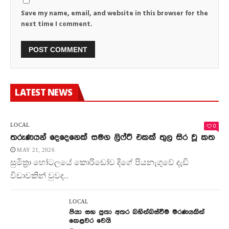
Save my name, email, and website in this browser for the
next time I comment.
LATEST NEWS
0
LOCAL
තරුණයන් දෙදෙනෙක් සමග ලිෆ්ට් එකක් තුල සිර වූ කත
MAY 21, 2026
සුමිත්‍රා හෝටලයේ කොරිඩෝව දිගේ පියනැගුවේ දැඩි
විඩාවකින් වුවද...
LOCAL
පියා සහ පුතා අතර බහින්බස්වීම මරණයකින්
කෙළවර වෙයි