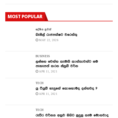
MOST POPULAR
දේශිය පුවත්
බැසිල් රාජපක්ෂට වරෙන්තු
MAY 22, 2026
BUSINESS
ලස්සන වෙන්න කැමති කාන්තාවන්ට සම
පැහැපත් කරන ස්ක්‍රබ් වර්ග
APR 11, 2021
TECH
යු ටියුබ් හැදුනේ කොහොමද දන්නවද ?
APR 11, 2021
TECH
රුධිර වර්ගය අනුව ඔබට සුදුසු කෑම මොනවාද