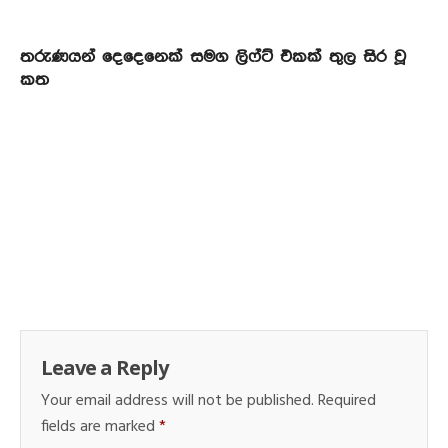
තරුණයන් දෙදෙනෙක් සමග ලිෆ්ට් එකක් තුල සිර වූ
කත
Leave a Reply
Your email address will not be published.
Required
fields are marked
*