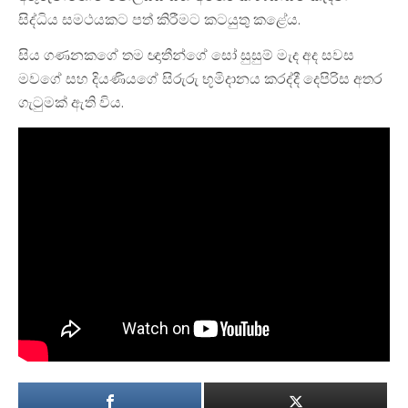
සිද්ධිය සමථයකට පත් කිරීමට කටයුතු කළේය.
සිය ගණනකගේ තම ඥාතීන්ගේ සෝ සුසුම් මැද අද සවස
මවගේ සහ දියණියගේ සිරුරු භූමිදානය කරද්දී දෙපිරිස අතර
ගැටුමක් ඇති විය.