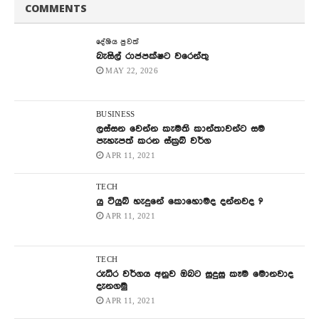
COMMENTS
දේශිය පුවත්
බැසිල් රාජපක්ෂට වරෙන්තු
MAY 22, 2026
BUSINESS
ලස්සන වෙන්න කැමති කාන්තාවන්ට සම
පැහැපත් කරන ස්ක්‍රබ් වර්ග
APR 11, 2021
TECH
යු ටියුබ් හැදුනේ කොහොමද දන්නවද ?
APR 11, 2021
TECH
රුධිර වර්ගය අනුව ඔබට සුදුසු කෑම මොනවාද
දැනගමු
APR 11, 2021