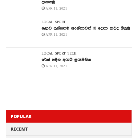
දැනගමු
APR 11, 2021
LOCAL
SPORT
ලොව ලස්සනම කාන්තාවන් 10 දෙනා කවුද බලමු
APR 11, 2021
LOCAL
SPORT
TECH
රේස් පදින අරාබි සුරූපිනිය
APR 11, 2021
POPULAR
RECENT