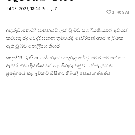
Jul 23, 2023, 18:44 Pm
0
0
973
අඟුරුවාතොටදී ඝාතනයට ලක් වූ මව සහ දියණියගේ අවසන්
කටයුතු සිදු වෙද්දී සුසාන භූමියේදී දෙපිරිසක් අතර ගැටුමක්
ඇති වූ බව පොලිසිය කියයි
ඉකුත් 18 වැනි දා පස්වරුවේ අතුරුදහන් වූ මෙම මවගේ සහ
ඇඟේ කුඩා දියණියගේ මළ සිරුරු පසුව රත්මල්ගොඩ
ප්‍රදේශයේ කැලෑවකට විසිකර තිබියදී සොයාගත්තේය.