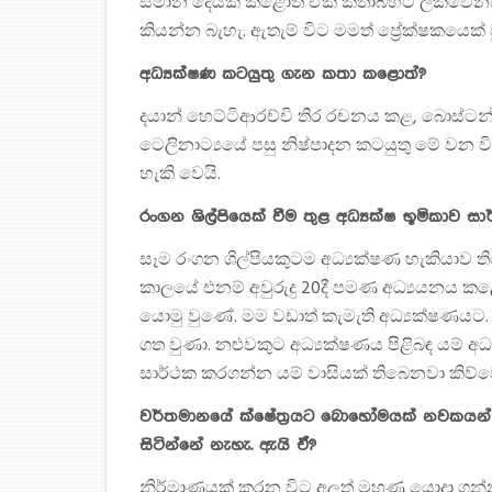
සමාන දෙයක් කළොත් ඒක කතාබහට ලක්වෙනවා. 
කියන්න බැහැ. ඇතැම් විට මමත් ප්‍රේක්ෂකයෙක් 
අධ්‍යක්ෂණ කටයුතු ගැන කතා කළොත්?
දයාන් හෙට්ටිආරච්චි තිර රචනය කළ, බොස්ට
ටෙලිනාට්‍යයේ පසු නිෂ්පාදන කටයුතු මේ වන වි
හැකි වෙයි.
රංගන ශිල්පියෙක් වීම තුළ අධ්‍යක්ෂ භූමිකාව
සෑම රංගන ශිල්පියකුටම අධ්‍යක්ෂණ හැකියාව 
කාලයේ එනම් අවුරුදු 20දී පමණ අධ්‍යයනය ක
යොමු වුණේ. මම වඩාත් කැමැති අධ්‍යක්ෂණයට. 
ගත වුණා. නළුවකුට අධ්‍යක්ෂණය පිළිබඳ යම් අ
සාර්ථක කරගන්න යම් වාසියක් තිබෙනවා කිව්වො
වර්තමානයේ ක්ෂේත්‍රයට බොහෝමයක් නවකයන් පිවි
සිටින්නේ නැහැ. ඇයි ඒ?
නිර්මාණයක් කරන විට අලුත් මුහුණු යොදා ගන්න