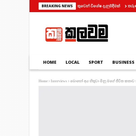
මෝටර් රථ ප්‍රවාහන දෙපාර්තමේන්තුවෙන් විශේෂ දැනුම්දීමක්
තරුණයන් දෙදෙන
BREAKING NEWS
HOME
LOCAL
SPORT
BUSINESS
බොහෝ අය හිතුවා මිනූ මගේ ජීවිත කතාව
Home
Interviews