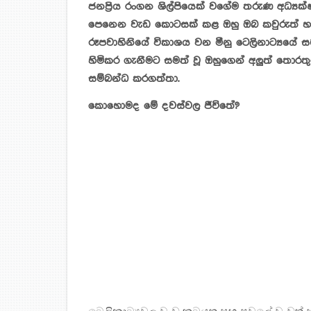
ජනප්‍රිය රංගන ශිල්පියෙක් වගේම තරුණ අධ්‍යක්ෂ
පෙනෙන වැඩ කොටසක් කළ ඔහු ඔබ කවුරුත් හ¾
රූපවාහිනියේ විකාශය වන මීනු ටෙලිනාට්‍යයේ ස
හිමිකර ගැනීමට සමත් වූ ඔහුගෙන් අලුත් තොර
සම්බන්ධ කරගත්තා.
කොහොමද මේ දවස්වල ජීවිතේ?