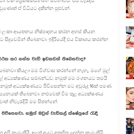
ඒක ප්‍රේක්ෂකයන්ගේ ස්වභාවය. එය වැරැදියි
වුණොත් ඒ විධියට දකින්න පුළුවන්.
න් ලංකා ආයතනය නිෂ්පාදනය කරන අහස් කියන
ට සිදුවෙමින් තිබෙනවා. ඉදිරියේදී එය විකාශය කරන්න
 සාර්ථක කර ගන්න වැඩි ඉඩකඩක් තිබෙනවාද?
තිබෙනවා කියලා මම විශ්වාස කරන්නේ නැහැ. මගේ මුල්
ළේ අධ්‍යක්ෂණය සම්බන්ධව. නමුත් මම රංගනයට තමයි
නමුත් අධ්‍යක්ෂණයට පිවිසෙන්න මට අවුරුදු 16ක් පමණ
ධ්‍යයනයක් තිබෙනවා. නළුවෙක් වීම තුළ අධ්‍යක්ෂණය
ත් නිවැරැදියි මම සිතන්නේ.
සෙනවා. නමුත් ඔවුන් වැඩිකල් ක්ෂේත්‍රයේ රැඳී
 අපි කැමැතියි. අලුත් අයට අතහිත දෙන්න කැමැතියි.