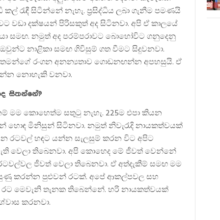
ල් රැඳී සිටින්නේ නැහැ. ප්‍රසිද්ධිය ලබා ගැනීම පමණයි
ට වඩා දක්ෂයන් පිරිසකුත් අද සිටිනවා. අපි ඒ කාලයේ
රයා සමඟ. නමුත් අද පරම්පරාවට බොහෝවිට ගනුදෙනු
වුන්ට නාළිකා සමඟ ගිවිසුම් ගත වීමට සිදුවනවා.
 තමන්ගේ රංගන අනන්‍යතාව ගොඩනඟන්න අපහසුයි. ඒ
දාගන්න නොහැකි වනවා.
ද සිතන්නේ?
ම් මම කොහෙත්ම සතුටු නැහැ. 225ම එපා කියන
 හොඳ මිනිසුන් සිටිනවා. නමුත් නිවැරැදි නායකත්වයක්
ෙන රටවල් හඳට යන්න සැලසුම් කරන විට අපිට
ති වෙලා තිබෙනවා. අපි කොහෙද මේ ජීවත් වෙන්නේ
ටවල්වල ජීවත් වෙලා තිබෙනවා. ඒ අත්දැකීම් සමඟ මම
යුණු කරන්න පුළුවන් රටක්. අපේ ආකල්පවල සහ
පේ රට මෙවැනි තැනක තිබෙන්නේ. හරි නායකත්වයක්
ිශ්වාස කරනවා.