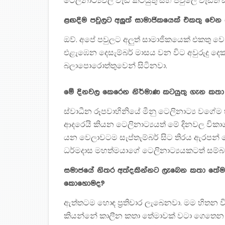
ටෙලිනාට්‍යවල වැඩ කටයුතු සහ පවුලේ වැඩත් 
ළඟදිම පවුලට අලුත් සාමාජිකයෙක් එකතු වෙන 
ඔව්. අපේ පවුලට අලුත් සාමාජිකයෙක් එකතු ව
එළැඹෙන දෙසැම්බර් මාසය වන විට අවුරුදු දෙකක
බලාපොරොත්තුවෙන් සිටිනවා.
මේ දිනවල කෙරෙන නිර්මාණ කටයුතු ගැන කත
ස්වාධීන රූපවාහිනියේ මීනු ටෙලිනාට්‍ය වගේම 
ආදරෙයි කියන ටෙලිනාට්‍යයත් මේ දිනවල විකා
යන වෙලාවටම සැප්තැම්බර් සිට තිරය ඇරපන් ටෙල
ධර්මදාස මහත්මයාගේ ටෙලිනාට්‍යයකටත් සම්බන
සමාජයේ නිතර අත්දකින්නට ලැබෙන කතා තේමාවක
කොහොමද?
ඇත්තටම හොඳ ප්‍රතිචාර ලැබෙනවා. මම හිතන විධ
කියන්නේ කාලීන කතා තේමාවක් වටා ගෙතෙන ටෙල