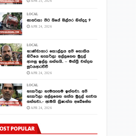
APR 25, 2026
LOCAL
සාගරිකා පිට ගියේ සිල්පර හින්දද ?
APR 24, 2026
LOCAL
භාණ්ඩාගාර කොල්ලය අපි නොකිය
හිටියෙ හැකර්ලා අල්ලගෙන මුදල්
ආපසු ඉල්ල ගන්නයි.. – මන්ත්‍රී චන්දන
සූරියආරච්චි
APR 24, 2026
LOCAL
හැකර්ලා හැමතැනම ඉන්නවා. අපි
හැකර්ලා අල්ලගෙන ගත්ත මුදල් නැවත
ගන්නවා..- ඇමති ක්‍රිෂාන්ත අබේසේන
APR 24, 2026
OST POPULAR