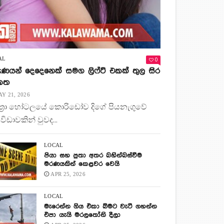
0
AL
ණයන් දෙදෙනෙක් සමග ලිෆ්ට් එකක් තුල සිර
 කත
Y 21, 2026
ිත්‍රා හෝටලයේ කොරිඩෝව දිගේ පියනැගුවේ
 විඩාවකින් වුවද...
LOCAL
පියා සහ පුතා අතර බහින්බස්වීම
මරණයකින් කෙළවර වෙයි
APR 25, 2026
LOCAL
මැරෙන්න ගිය එකා බිමට වැටී ගහන්න
එපා යැයි මරලතෝනි දීලා