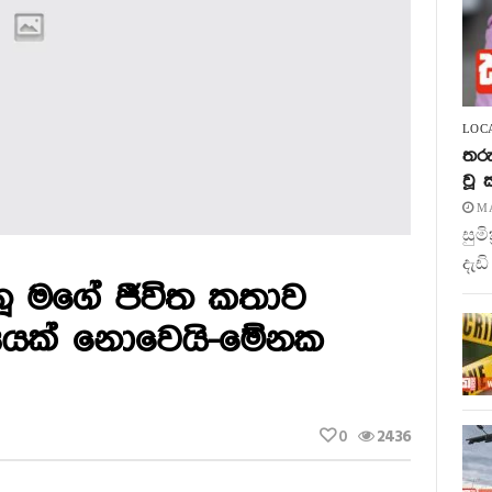
LOC
තරු
වූ
MA
සුම
දැඩි
ූ මගේ ජීවිත කතාව
්‍යයක් නොවෙයි-මේනක
0
2436