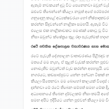
ඇතැම් නවකයන් දුටු විට පෙනෙනවා ඔවුන් වැඩි ක
ඔළුවේ තිබෙන්නේ කියලා. නමුත් අපේ පරම්පරාව
ගනුදෙනු කළේ අධ්‍යක්ෂවරයා හෝ නිෂ්පාදකව
කරන්න සිදුවන්නේ නාළිකා සමඟයි. ඇතැම් විට ඔ
එලෙස එක නාළිකාවකට පමණක් කොටු වූ විට
නිසා ඔවුන්ට ක්ෂේත්‍රය තුළ රඳා පැවැත්මක් හ
රටේ පවතින දේශපාලන වතාවරණය ගැන මොක
රටේ පැවැති දේශපාලන වාතාවරණය පිළිබඳව න
මතයේ මම නැහැ. ඒ තුළත් වැඩක් කරන්න පුළුවන්
නොමැතිව ඔවුන්ටත් වැඩ කරන්න අපහසුයි. ව
නගරයට, කඩසාප්පුවට යන්න ඉන්ධන ටිකක් නැ
කියලා සිතෙනවා. මම බොහෝ කාලයක් විදෙස් ර
දන්නවා මේ රටේ තිබෙන සම්පත් සමඟ මේක දි
අධ්‍යාපනයේ තිබෙන දුර්වලකම් නිසා තමයි අ
සමඟ අපිට ඉදිරියට යන්න පුළුවන් කියලා මම ව