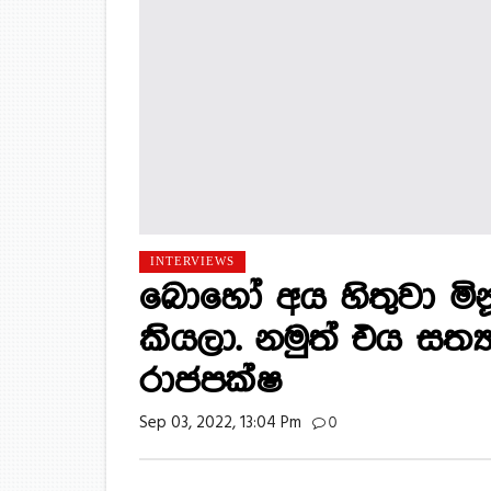
INTERVIEWS
බොහෝ අය හිතුවා මින
කියලා. නමුත් එය සත
රාජපක්ෂ
Sep 03, 2022, 13:04 Pm
0