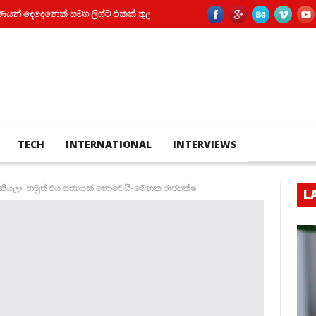
ෙක් සමග ලිෆ්ට් එකක් තුල සිර වූ කත
පියා සහ පුතා අතර බහින්බස්වීම මර
TECH
INTERNATIONAL
INTERVIEWS
 කියලා. නමුත් එය සත්‍යයක් නොවෙයි-මේනක රාජපක්ෂ
L