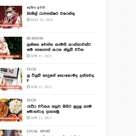
දේශිය පුවත්
බැසිල් රාජපක්ෂට වරෙන්තු
MAY 22, 2026
BUSINESS
ලස්සන වෙන්න කැමති කාන්තාවන්ට
සම පැහැපත් කරන ස්ක්‍රබ් වර්ග
APR 11, 2021
TECH
යු ටියුබ් හැදුනේ කොහොමද දන්නවද
?
APR 11, 2021
TECH
රුධිර වර්ගය අනුව ඔබට සුදුසු කෑම
මොනවාද දැනගමු
APR 11, 2021
LOCAL
SPORT