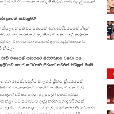
ුත් ප්‍රසිද්ධ කෙනෙක් එවැනි තීරණයකට එළැඹුණොත්
ෝදෙනෙක් පැවැසුවා?
කියලා. නමුත් එය සත්‍යයක් නොවෙයි. මේකේ නිදන්
කත්වයට ගරුකරන්න ඕනෑ නිසා ඒ ගැන හෙළි කරන්න
ස්වල විකාශය වන කොටස් අනුව ප්‍රේක්ෂකයන්ට
 කියලා.
්වය වැඩි වශයෙන් සමාජයට නිරාවරණය වනවා සහ
ිරියට ගොස් සාර්ථකව සිටියත් තවමත් මිනිසුන් ඔබේ
න දෙයක්. පසුගිය කාලයේ ක්‍රිකට් ක්‍රීඩකයෙක්
ාහිනියේ පෙනෙන්නට නොසිටින නිසා ඒ ගැන වැඩි
පියකුගේ චරිතය කරන පළමුවැනි වතාව මේක
රිත කළා. මම සමාජයට උදවු කරන හොඳ චරිතයක්
යලා කියන්නෙ නැහැනේ. හැබැයි අපි ගත්ත තීරණයකට