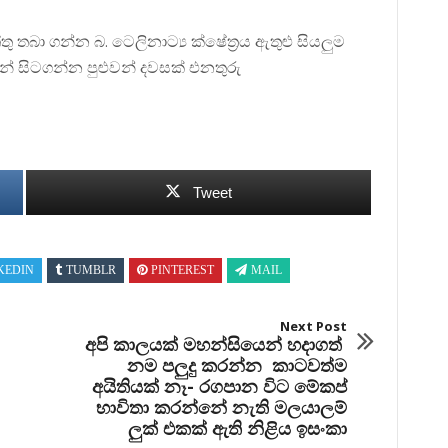
බා ගන්න බ. ටෙලිනාට්‍ය ක්ෂේත්‍රය ඇතුළු සියලුම
න් සිටගන්න පුළුවන් දවසක් එනතුරු
Tweet
KEDIN
TUMBLR
PINTEREST
MAIL
Next Post
අපි කාලයක් මහන්සියෙන් හදාගත්
නම පලුදු කරන්න කාටවත්ම
අයිතියක් නෑ- රගපාන විට මේකප්
භාවිතා කරන්නේ නැති මලයාලම්
ලුක් එකක් ඇති නිළිය ඉසංකා