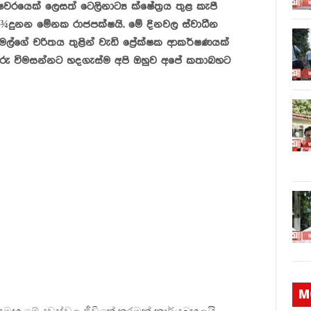
වරයෙක් ලෙසත් ටෙලිනාට්‍ය ක්ෂේත්‍රය තුළ කැපී
දුනන මේනක රාජපක්ෂයි. මේ දිනවල ස්වාධීන
මල්ගේ චරිතය තුළින් වැඩි ප්‍රේක්ෂක ආකර්ෂණයක්
තුරු විමසන්නට හදගැස්ම අපි ඔහුව අපේ කතාබහට
M