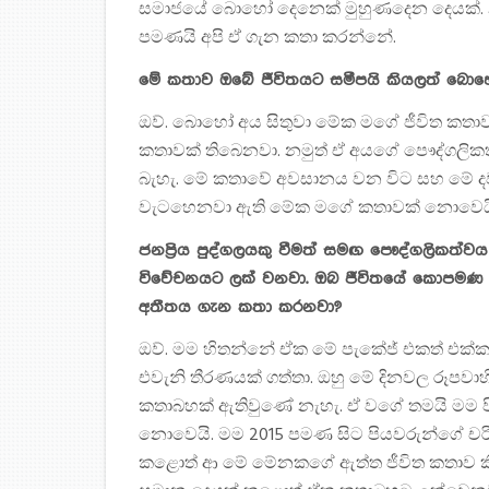
සමාජයේ බොහෝ දෙනෙක් මුහුණදෙන දෙයක්. නම
පමණයි අපි ඒ ගැන කතා කරන්නේ.
මේ කතාව ඔබේ ජීවිතයට සමීපයි කියලත් බොහ
ඔව්. බොහෝ අය සිතුවා මේක මගේ ජීවිත කතාව 
කතාවක් තිබෙනවා. නමුත් ඒ අයගේ පෞද්ගලි
බැහැ. මේ කතාවේ අවසානය වන විට සහ මේ දව
වැටහෙනවා ඇති මේක මගේ කතාවක් නොවෙයි
ජනප්‍රිය පුද්ගලයකු වීමත් සමඟ පෞද්ගලිකත
විවේචනයට ලක් වනවා. ඔබ ජීවිතයේ කොපමණ ඉද
අතීතය ගැන කතා කරනවා?
ඔව්. මම හිතන්නේ ඒක මේ පැකේජ් එකත් එක්කම එ
එවැනි තීරණයක් ගත්තා. ඔහු මේ දිනවල රූපව
කතාබහක් ඇතිවුණේ නැහැ. ඒ වගේ තමයි මම 
නොවෙයි. මම 2015 පමණ සිට පියවරුන්ගේ ච
කළොත් ආ මේ මේනකගේ ඇත්ත ජීවිත කතාව කි