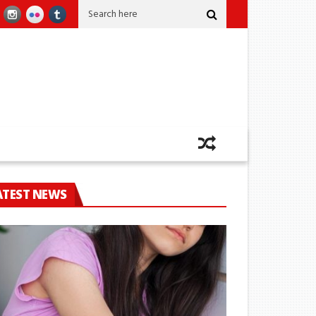
ණයකින් කෙළවර වෙයි
කෝටි 2කට අධික කුෂ් සමග ඡායාරූප ශිල්පියෙක් කටුනාය
ATEST NEWS