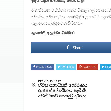
ඉදිරි බලාපොරොත්තු මොනවාද?
මේ තිබෙන තත්ත්වය සමඟ විශාල බලාපොරොත්තු ත
ක්ෂේත්‍රයක්ම නැවත නඟාසිටුවා ලංකාවට දෙපයි
බලාපොරොත්තුවෙන් සිටිනවා.
කුශාන්ති අනුරාධා බණ්ඩාර
Share
FACEBOOK
TWITTER
GOOGLE+
LIN
Previous Post
හිටපු ජනාධිපති ගෝඨාභය
රාජපක්ෂ දිවයිනට පැමිණි
අවස්ථාවේ නොදුටු දර්ශන