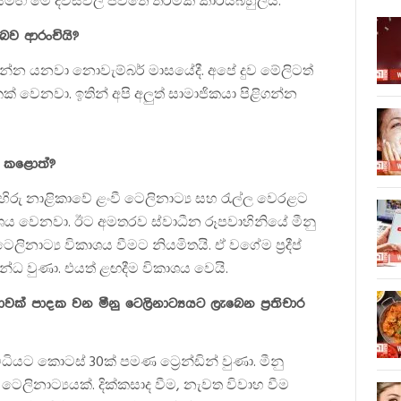
සමඟ මේ දවස්වල ජීවිතේ තරමක් කාර්යබහුලයි.
බව ආරංචියි?
ෙන්න යනවා නොවැම්බර් මාසයේදී. අපේ දුව මේලිටත්
් වෙනවා. ඉතින් අපි අලුත් සාමාජිකයා පිළිගන්න
ා කළොත්?
හිරු නාළිකාවේ ළංවී ටෙලිනාට්‍ය සහ රැල්ල වෙරළට
ශය වෙනවා. ඊට අමතරව ස්වාධීන රූපවාහිනියේ මීනු
ිනාට්‍ය විකාශය වීමට නියමිතයි. ඒ වගේම ප්‍රදීප්
්ධ වුණා. එයත් ළඟදීම විකාශය වෙයි.
් පාදක වන මීනු ටෙලිනාට්‍යයට ලැබෙන ප්‍රතිචාර
ියට කොටස් 30ක් පමණ ට්‍රෙන්ඩින් වුණා. මීනු
ිනාට්‍යයක්. දික්කසාද වීම, නැවත විවාහ වීම