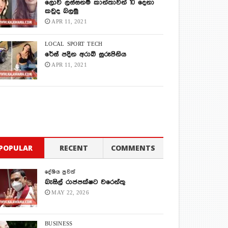
ලොව ලස්සනම කාන්තාවන් 10 දෙනා
කවුද බලමු
APR 11, 2021
LOCAL
SPORT
TECH
රේස් පදින අරාබි සුරූපිනිය
APR 11, 2021
POPULAR
RECENT
COMMENTS
දේශිය පුවත්
බැසිල් රාජපක්ෂට වරෙන්තු
MAY 22, 2026
BUSINESS