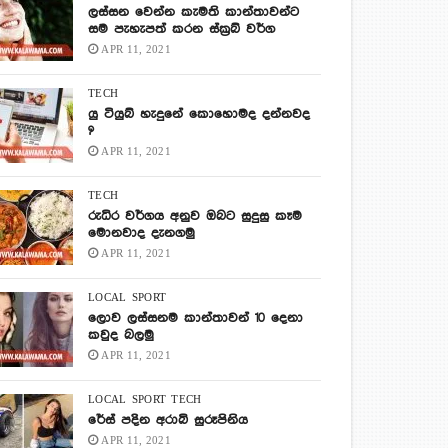
ලස්සන වෙන්න කැමති කාන්තාවන්ට
සම පැහැපත් කරන ස්ක්‍රබ් වර්ග
APR 11, 2021
TECH
යු ටියුබ් හැදුනේ කොහොමද දන්නවද
?
APR 11, 2021
TECH
රුධිර වර්ගය අනුව ඔබට සුදුසු කෑම
මොනවාද දැනගමු
APR 11, 2021
LOCAL
SPORT
ලොව ලස්සනම කාන්තාවන් 10 දෙනා
කවුද බලමු
APR 11, 2021
LOCAL
SPORT
TECH
රේස් පදින අරාබි සුරූපිනිය
APR 11, 2021