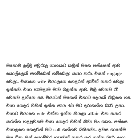
ඔහොම ඉද්දි අවුරුදු ගානකට කලින් මගෙ පස්සෙන් ආව
කොල්ලෙක් අහම්බෙන් හම්බෙලා කතා කරා. එයත් engage
වෙලා.. එයාගෙ wife එයාලගෙ ගෙදරත් ඇවිත් නතර වෙලා
ඉන්නව. එයා හැමදාම මාව බලන්න ආව. එලි වෙනව රෑ
වෙනව දන්නෙ නෑ. එයාටත් මගෙන් එහාට දෙයක් තිබුනෙ නෑ..
එයා ගෙදර ගිහින් ඉන්න පැය 4/5 මට දරාගන්න බැරි උනා.
එයාට එයාගෙ wife එක්ක ඉන්න කියලා affair එක නතර
කරන්න හදපුවහම එයා ගෙදර ගිහින් කීවා මං ගැන.. පස්සෙ
එයාලගෙ ගෙදරින් මට call ගන්නව බයිනවා.. දවස ගානේම