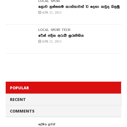
LOCAL
SPORT
ලොව ලස්සනම කාන්තාවන් 10 දෙනා කවුද බලමු
APR 11, 2021
LOCAL
SPORT
TECH
රේස් පදින අරාබි සුරූපිනිය
APR 11, 2021
POPULAR
RECENT
COMMENTS
දේශිය පුවත්