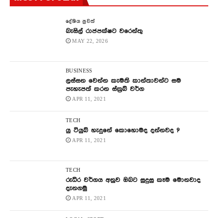
දේශිය පුවත්
බැසිල් රාජපක්ෂට වරෙන්තු
MAY 22, 2026
BUSINESS
ලස්සන වෙන්න කැමති කාන්තාවන්ට සම
පැහැපත් කරන ස්ක්‍රබ් වර්ග
APR 11, 2021
TECH
යු ටියුබ් හැදුනේ කොහොමද දන්නවද ?
APR 11, 2021
TECH
රුධිර වර්ගය අනුව ඔබට සුදුසු කෑම මොනවාද
දැනගමු
APR 11, 2021