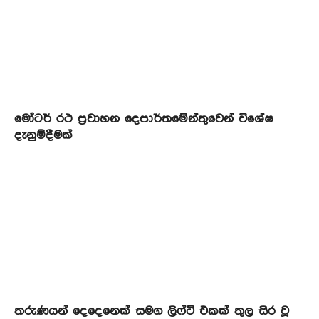
මෝටර් රථ ප්‍රවාහන දෙපාර්තමේන්තුවෙන් විශේෂ
දැනුම්දීමක්
තරුණයන් දෙදෙනෙක් සමග ලිෆ්ට් එකක් තුල සිර වූ