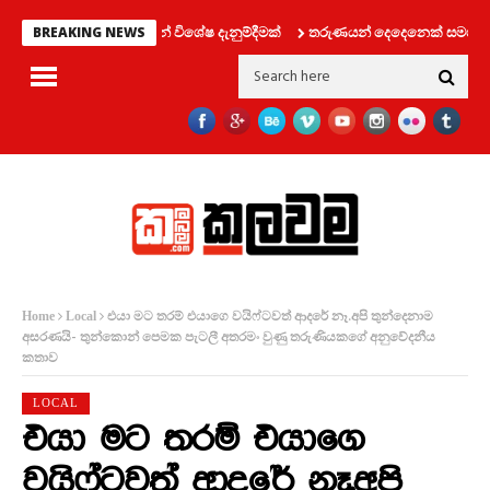
හන දෙපාර්තමේන්තුවෙන් විශේෂ දැනුම්දීමක්
තරුණයන් දෙදෙනෙක් සමග ලිෆ්ට් එ
BREAKING NEWS
එයා මට තරම් එයාගෙ වයිෆ්ටවත් ආදරේ නෑ.අපි තුන්දෙනාම
Home
Local
අසරණයි- තුන්කොන් පෙමක පැටලී අතරමං වුණු තරුණියකගේ අනුවේදනීය
කතාව
LOCAL
එයා මට තරම් එයාගෙ
වයිෆ්ටවත් ආදරේ නෑ.අපි