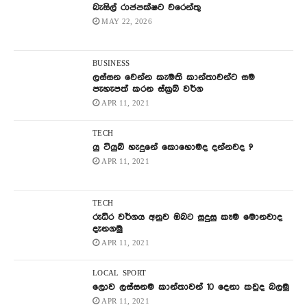
බැසිල් රාජපක්ෂට වරෙන්තු
MAY 22, 2026
BUSINESS
ලස්සන වෙන්න කැමති කාන්තාවන්ට සම
පැහැපත් කරන ස්ක්‍රබ් වර්ග
APR 11, 2021
TECH
යු ටියුබ් හැදුනේ කොහොමද දන්නවද ?
APR 11, 2021
TECH
රුධිර වර්ගය අනුව ඔබට සුදුසු කෑම මොනවාද
දැනගමු
APR 11, 2021
LOCAL
SPORT
ලොව ලස්සනම කාන්තාවන් 10 දෙනා කවුද බලමු
APR 11, 2021