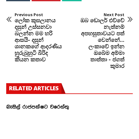
Previous Post
Next Post
ලෝක කුසලානය
ඔබ ඩොලර් එව්වේ
දසුන් උස්සනවා
නැත්නම්
බලන්න මම හරි
අපහසුතාවයට පත්
ආසයි- දසුන්
වෙන්නේ...
ශානකගේ ආදරණිය
ලංකාවේ ඉන්න
හුරුබුහුටි බිරිද
ඔබේම අම්මා
කියන කතාව
තාත්තා - ජගත්
කුමාර
RELATED ARTICLES
බැසිල් රාජපක්ෂට වරෙන්තු