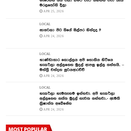
මැරෙන්න ගිය එකා බිමට වැටී ගහන්න එපා යැයි
මරලතෝනි දීලා
APR 25, 2026
LOCAL
සාගරිකා පිට ගියේ සිල්පර හින්දද ?
APR 24, 2026
LOCAL
භාණ්ඩාගාර කොල්ලය අපි නොකිය හිටියෙ
හැකර්ලා අල්ලගෙන මුදල් ආපසු ඉල්ල ගන්නයි.. –
මන්ත්‍රී චන්දන සූරියආරච්චි
APR 24, 2026
LOCAL
හැකර්ලා හැමතැනම ඉන්නවා. අපි හැකර්ලා
අල්ලගෙන ගත්ත මුදල් නැවත ගන්නවා..- ඇමති
ක්‍රිෂාන්ත අබේසේන
APR 24, 2026
MOST POPULAR