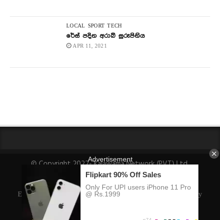
LOCAL
SPORT
TECH
රේස් පදින අරාබි සුරූපිනිය
APR 11, 2021
© Copyright 2022- Kalawama Network (PVT) Ltd.
About Us
Fact-Checking Policy
Privacy Policy
Ethics Policy
Ownership, Funding, and Advertising Policy
Corrections Policy
Editorial Team Info