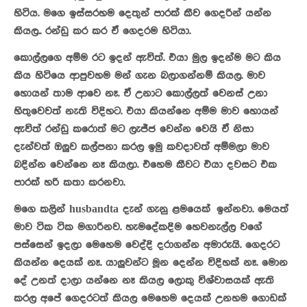
හිටිය. මගෙ ඉස්සරහම දෙතුන් පාරක් කීව ගෙදරින් යන්න
කියල.. රන්ඩු කර කර ඒ ගෙදරම හිටියා.
කොල්ලගෙ අම්ම රට ඉදන් ඇවිත්. එයා මුල ඉදන්ම මට කිය
කිය හිටියෙ ආපුවහම මන් ගැන බලාගන්නම් කියල. මාව
හොයන් තාම ආවෙ නෑ. ඒ උනාට කොල්ලත් වෙනස් උනා
හිතුවෙවත් නැති විදිහට. එයා කියන්නෙ අම්ම මාව හොයන්
ඇවිත් රන්ඩු කරොත් මට ලැජ්ජ වෙන්න වෙයි ඒ නිසා
දැන්වත් ඔලුව කල්පනා කරල ඉමු කවදාවත් අම්මලා මාව
බදින්න වෙන්නෙ නෑ කියලා. එහෙම කීවට එයා දවසට එක
පාරක් හරි කතා කරනවා.
මගෙ කලින් husbandta දැන් ගැනු ළමයෙක් ඉන්නවා. මෙයත්
මාව ටික ටික මගාරිනව. හැමදේකදිම හෙවනැල්ල වගේ
පස්සෙන් ඉදලා මෙහෙම වෙද්දි දරාගන්න අමාරුයි. ගෙදරට
කියන්න දෙයක් නෑ. යාලුවන්ට මූන දෙන්න විදිහක් නෑ. මොන
දේ උනත් දාලා යන්නෙ නෑ කියල ලොකු විශ්වාසයක් ඇති
කරල අපේ ගෙදරටත් කියල මෙහෙම දෙයක් උනහම ගොඩක්