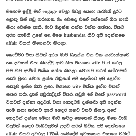
ඔය ටික. මන් කොච්චර හැදුවත් නතර කර ගන්න බැරි උනා..
ඔහොම ඉද්දි මන් engage වෙලා හිටපු කෙනා තරමක් දුරට
ලොකු සීන් අඩු කරගෙන. මං වෙනද වගේ පස්සෙන් ගිය නැති
නිසා වෙන්න ඇති.. මාව බලන්න යන්න එන්න ගත්තා.. ඒකට
අරය කැමති උනේ නෑ. මගෙ husbandta කීව අපි දෙන්නගෙ
affair එකක් තියෙනවා කියලා.
කොච්චර එපා කීවත් අරය මාව බලන්න එන එක නැවැත්තුවෙ
නෑ. දවසක් එපා කියද්දි ආව නිස එයාගෙ wife ට cl කරල
මම කීව ඇවිත් එක්ක යන්න කියලා. මොනව කරත් තේරුමක්
නැති වුනා. මොන ප්‍රශ්න තිබුනත් අපි දෙන්නට අපි දෙන්න
නැතුව ඉන්න බැරි උනා.. එයාගෙ wife එක්ක ඉන්න එකත්
නතර කරා. දැන් අවුරුද්දක් විතර. අඩුම 4න් එකේ password
එකවත් දන්නෑ අදටත්. එයා හොදටම දන්නවා අපි දෙන්න
තාම කතා කරනව අපේ ගෙදර යනව එනව කියල. අපේ
ගෙදරින් දන්නෑ මෙයා මැරි කර්පු කෙනෙක් කියල. මගෙ වැඩ
වලටත් ගෙදර වැඩවලටත් උදව් කරන් හිටිය. අපි දෙන්නගෙ
affair එකට අවුරුදු 1 1/2ක්. හැමදේම ඉවසගෙන එයාගෙ වයිෆ්