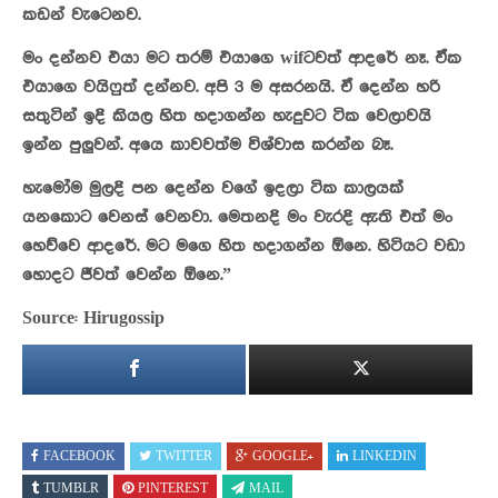
කඩන් වැටෙනව.
මං දන්නව එයා මට තරම් එයාගෙ wifටවත් ආදරේ නෑ. ඒක
එයාගෙ වයිෆුත් දන්නව. අපි 3 ම අසරනයි. ඒ දෙන්න හරි
සතුටින් ඉදි කියල හිත හදාගන්න හැදුවට ටික වෙලාවයි
ඉන්න පුලුවන්. අයෙ කාවවත්ම විශ්වාස කරන්න බෑ.
හැමෝම මුලදි පන දෙන්න වගේ ඉදලා ටික කාලයක්
යනකොට වෙනස් වෙනවා. මෙතනදි මං වැරදි ඇති එත් මං
හෙව්වෙ ආදරේ. මට මගෙ හිත හදාගන්න ඕනෙ. හිටියට වඩා
හොදට ජීවත් වෙන්න ඕනෙ.”
Source: Hirugossip
FACEBOOK
TWITTER
GOOGLE+
LINKEDIN
TUMBLR
PINTEREST
MAIL