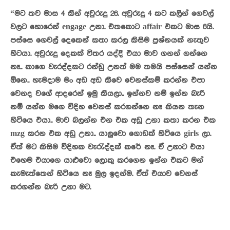
“මට තව මාස 4 කින් අවුරුදු 26. අවුරුදු 4 කට කලින් ගෙවල්
වලට හොරෙන් engage උනා. එතකොට affair එකට මාස 6යි.
පස්සෙ ගෙවල් දෙකෙන් කතා කරල කිසිම ප්‍රශ්නයක් නැතුව
හිටයා. අවුරුදු දෙකක් විතර යද්දි එයා මාව ගනන් ගන්නෙ
නෑ.. කාගෙ වැරද්දකට රන්ඩු උනත් මම තමයි පස්සෙන් යන්න
ඕනෙ.. හැමදාම මං අඩ අඩ කීවෙ වෙනස්කම් කරන්න එපා
වෙනද වගේ ආදරෙන් ඉමු කියලා.. ඉන්නව නම් ඉන්න බැරි
නම් යන්න මගෙ විදිහ වෙනස් කරගන්නෙ නෑ කියන තැන
හිටියෙ එයා.. මාව බලන්න එන එක අඩු උනා කතා කරන එක
mzg කරන එක අඩු උනා.. යාලුවො ගොඩක් හිටියෙ girls ලා.
ඒත් මට කිසිම විදිහක වැරැද්දක් කරේ නෑ. ඒ උනාට එයා
එහෙම එයාගෙ යාළුවො ලොකු කරගෙන ඉන්න එකට මන්
කැමැත්තෙන් හිටියෙ නෑ මුල ඉදන්ම. ඒත් එයාව වෙනස්
කරගන්න බැරි උනා මට.