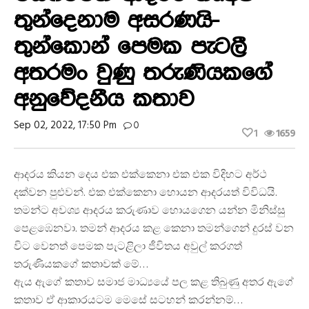
තුන්දෙනාම අසරණයි-
තුන්කොන් පෙමක පැටලී
අතරමං වුණු තරුණියකගේ
අනුවේදනීය කතාව
Sep 02, 2022, 17:50 Pm
0
1
1659
ආදරය කියන දෙය එක එක්කෙනා එක එක විදිහට අර්ථ
දක්වන පුළුවන්. එක එක්කෙනා හොයන ආදරයත් විවිධයි.
තමන්ට අවශ්‍ය ආදරය කරුණාව හොයගෙන යන්න මිනිස්සු
පෙළඹෙනවා. තමන් ආදරය කළ කෙනා තමන්ගෙන් දුරස් වන
විට වෙනත් පෙමක පැටළිලා ජීවිතය අවුල් කරගත්
තරුණියකගේ කතාවක් මේ…
ඇය ඇගේ කතාව සමාජ මාධ්‍යයේ පල කළ තිබුණු අතර ඇගේ
කතාව ඒ ආකාරයටම මෙසේ සටහන් කරන්නම්…