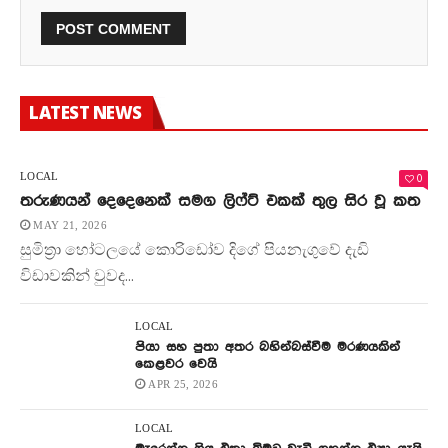
LATEST NEWS
0
LOCAL
තරුණයන් දෙදෙනෙක් සමග ලිෆ්ට් එකක් තුල සිර වූ කත
MAY 21, 2026
සුමිත්‍රා හෝටලයේ කොරිඩෝව දිගේ පියනැගුවේ දැඩි
විඩාවකින් වුවද...
LOCAL
පියා සහ පුතා අතර බහින්බස්වීම මරණයකින්
කෙළවර වෙයි
APR 25, 2026
LOCAL