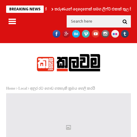
තරුණයන් දෙදෙනෙක් සමග ලිෆ්ට් එකක් තුල සිර වූ 
BREAKING NEWS
අනුර රට ගොඩ ගතහැකි ක්‍රමය හෙලි කරයි
Home
Local