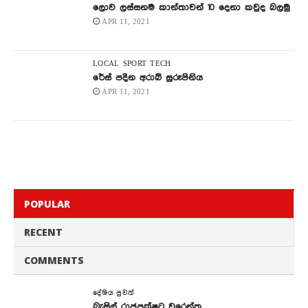
ලොව ලස්සනම කාන්තාවන් 10 දෙනා කවුද බලමු
APR 11, 2021
LOCAL
SPORT
TECH
රේස් පදින අරාබි සුරූපිනිය
APR 11, 2021
POPULAR
RECENT
COMMENTS
දේශිය පුවත්
බැසිල් රාජපක්ෂට වරෙන්තු