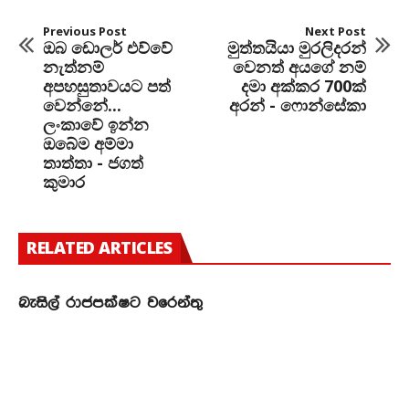
Previous Post
Next Post
ඔබ ඩොලර් එව්වේ
මුත්තයියා මුරලිදරන්
නැත්නම්
වෙනත් අයගේ නම්
අපහසුතාවයට පත්
දමා අක්කර 700ක්
වෙන්නේ...
අරන් - ෆොන්සේකා
ලංකාවේ ඉන්න
ඔබේම අම්මා
තාත්තා - ජගත්
කුමාර
RELATED ARTICLES
බැසිල් රාජපක්ෂට වරෙන්තු