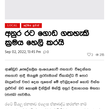
LOCAL
දේශිය පුවත්
අනුර රට ගොඩ ගතහැකි
ක්‍රමය හෙලි කරයි
Sep 02, 2022, 13:45 Pm
0
2
215
ආණ්ඩුව ,පෞද්ගලික අංශය,ගොවි ජනතාව විදෙස්ගත
ජනතාව ආදී සියලුම පුරවැසියන් ඒකාබද්ධ වී පොර
බැදුවොත් වසර දෙක තුනෙන් මේ අර්බුදයෙන් ගොඩ එන්න
පුළුවන් බව කොළඹ දිස්ත්‍රික් මන්ත්‍රී අනුර දිසානායක මහතා
(ජාජබ) පැවසීය.
රටේ සියලු ජනතාව එලෙස ඒකාබද්ධ කරන්න නම්