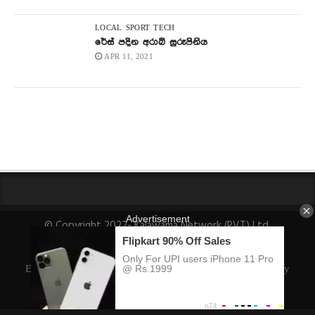
LOCAL
SPORT
TECH
රේස් පදින අරාබි සුරූපිනිය
APR 11, 2021
© Copyright 2022- Kalawama Network (PVT) Ltd.
About Us
Fact-Checking Policy
Privacy Policy
Ethics Policy
Ownership, Funding, and Advertising Policy
Corrections Policy
Editorial Team Info