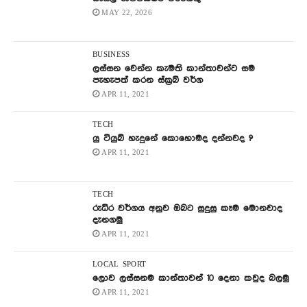
MAY 22, 2026
BUSINESS
ලස්සන වෙන්න කැමති කාන්තාවන්ට සම
පැහැපත් කරන ස්ක්‍රබ් වර්ග
APR 11, 2021
TECH
යු ටියුබ් හැදුනේ කොහොමද දන්නවද ?
APR 11, 2021
TECH
රුධිර වර්ගය අනුව ඔබට සුදුසු කෑම මොනවාද
දැනගමු
APR 11, 2021
LOCAL
SPORT
ලොව ලස්සනම කාන්තාවන් 10 දෙනා කවුද බලමු
APR 11, 2021