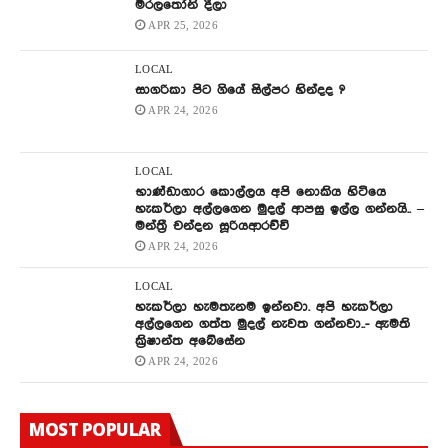
මරලතෝනි දීලා
APR 25, 2026
LOCAL
සාගරිකා පිට ගියේ සිල්පර හින්දද ?
APR 24, 2026
LOCAL
භාණ්ඩාගාර කොල්ලය අපි නොකිය හිටියෙ
හැකර්ලා අල්ලගෙන මුදල් ආපසු ඉල්ල ගන්නයි.. –
මන්ත්‍රී චන්දන සූරියආරච්චි
APR 24, 2026
LOCAL
හැකර්ලා හැමතැනම ඉන්නවා. අපි හැකර්ලා
අල්ලගෙන ගත්ත මුදල් නැවත ගන්නවා..- ඇමති
ක්‍රිෂාන්ත අබේසේන
APR 24, 2026
MOST POPULAR