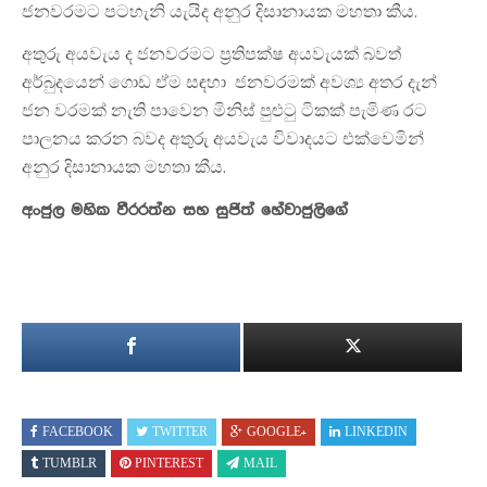
ජනවරමට පටහැනි යැයිද අනුර දිසානායක මහතා කීය.
අතුරු අයවැය ද ජනවරමට ප්‍රතිපක්ෂ අයවැයක් බවත්
අර්බුදයෙන් ගොඩ ඒම සඳහා ජනවරමක් අවශ්‍ය අතර දැන්
ජන වරමක් නැති පාවෙන මිනිස් පුළුටු ටිකක් පැමිණ රට
පාලනය කරන බවද අතුරු අයවැය විවාදයට එක්වෙමින්
අනුර දිසානායක මහතා කීය.
අංජුල මහික වීරරත්න සහ සුජිත් හේවාජුලිගේ
FACEBOOK
TWITTER
GOOGLE+
LINKEDIN
TUMBLR
PINTEREST
MAIL