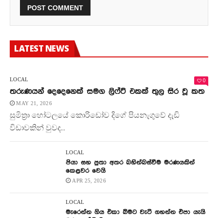
LATEST NEWS
0
LOCAL
තරුණයන් දෙදෙනෙක් සමග ලිෆ්ට් එකක් තුල සිර වූ කත
MAY 21, 2026
සුමිත්‍රා හෝටලයේ කොරිඩෝව දිගේ පියනැගුවේ දැඩි
විඩාවකින් වුවද...
LOCAL
පියා සහ පුතා අතර බහින්බස්වීම මරණයකින්
කෙළවර වෙයි
APR 25, 2026
LOCAL
මැරෙන්න ගිය එකා බිමට වැටී ගහන්න එපා යැයි