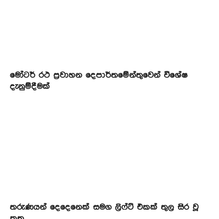
මෝටර් රථ ප්‍රවාහන දෙපාර්තමේන්තුවෙන් විශේෂ
දැනුම්දීමක්
තරුණයන් දෙදෙනෙක් සමග ලිෆ්ට් එකක් තුල සිර වූ
කත