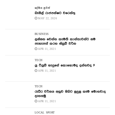
දේශිය පුවත්
බැසිල් රාජපක්ෂට වරෙන්තු
MAY 22, 2026
BUSINESS
ලස්සන වෙන්න කැමති කාන්තාවන්ට සම
පැහැපත් කරන ස්ක්‍රබ් වර්ග
APR 11, 2021
TECH
යු ටියුබ් හැදුනේ කොහොමද දන්නවද ?
APR 11, 2021
TECH
රුධිර වර්ගය අනුව ඔබට සුදුසු කෑම මොනවාද
දැනගමු
APR 11, 2021
LOCAL
SPORT