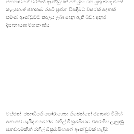
ජනතාවගේ වරමින් ආණ්ඩුවක් පිහිටුවා ගත යුතු බවද එසේ
කළහොත් ජනතාව රටෙි ප්‍රශ්න විසඳීමට වසරක් දෙකක්
පමණ ආණ්ඩුවට කාලය ලබා දෙනු ඇති බවද අනුර
දිසානායක මහතා කීය.
වත්මන් ජනාධිපති තෝරාගෙන තිබෙන්නේ ජනතාව විසින්
නොවේ යැයිද එමෙන්ම රනිල් වික්‍රමසිංහට එරෙහිව ලැබුණු
ජනවරමකින් රනිල් වික්‍රමසිංහගේ ආණ්ඩුවක් හැදීම