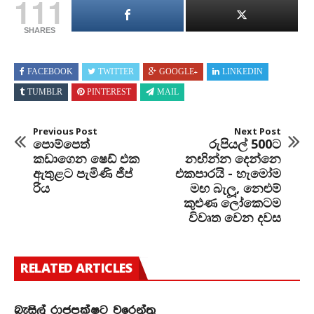
111
SHARES
FACEBOOK
TWITTER
GOOGLE+
LINKEDIN
TUMBLR
PINTEREST
MAIL
Previous Post
Next Post
පොම්පෙත්
රුපියල් 500ට
කඩාගෙන ෂෙඩ් එක
නඟින්න දෙන්නෙ
ඇතුළට පැමිණි ජීප්
එකපාරයි - හැමෝම
රිය
මඟ බැලූ, නෙළුම්
කුළුණ ලෝකෙටම
විවෘත වෙන දවස
RELATED ARTICLES
බැසිල් රාජපක්ෂට වරෙන්තු