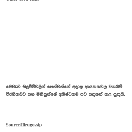
මෙවැනි සිදුවීම්වලින් පෙන්වන්නේ අදාළ ආයතනවල වගකීම්
විරහිතබව සහ මිනිසුන්ගේ අශිෂ්ටකම පව සඳහන් කළ යුතුයි.
Source:Hirugossip