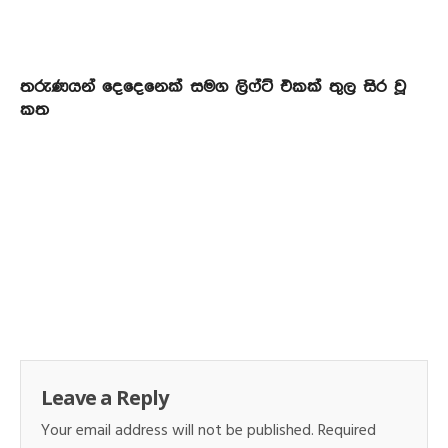
තරුණයන් දෙදෙනෙක් සමග ලිෆ්ට් එකක් තුල සිර වූ
කත
Leave a Reply
Your email address will not be published.
Required