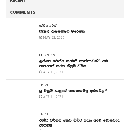
RECENT
COMMENTS
දේශිය පුවත්
බැසිල් රාජපක්ෂට වරෙන්තු
MAY 22, 2026
BUSINESS
ලස්සන වෙන්න කැමති කාන්තාවන්ට සම
පැහැපත් කරන ස්ක්‍රබ් වර්ග
APR 11, 2021
TECH
යු ටියුබ් හැදුනේ කොහොමද දන්නවද ?
APR 11, 2021
TECH
රුධිර වර්ගය අනුව ඔබට සුදුසු කෑම මොනවාද
දැනගමු