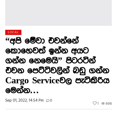
LOCAL
“අපි මේවා එවන්නේ
කොහෙවත් ඉන්න අයට
ගන්න නෙමෙයි” පිටරටින්
එවන පෙට්ටිවලින් බඩු ගන්න
Cargo Serviceවල පැටිකිරිය
මෙන්න…
Sep 01, 2022, 14:54 Pm
0
1
606