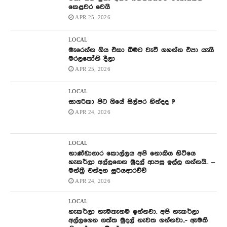
කෙළවර වෙයි
APR 25, 2026
LOCAL
මැරෙන්න ගිය එකා බිමට වැටී ගහන්න එපා යැයි
මරලතෝනි දීලා
APR 25, 2026
LOCAL
සාගරිකා පිට ගියේ සිල්පර හින්දද ?
APR 24, 2026
LOCAL
භාණ්ඩාගාර කොල්ලය අපි නොකිය හිටියෙ
හැකර්ලා අල්ලගෙන මුදල් ආපසු ඉල්ල ගන්නයි.. –
මන්ත්‍රී චන්දන සූරියආරච්චි
APR 24, 2026
LOCAL
හැකර්ලා හැමතැනම ඉන්නවා. අපි හැකර්ලා
අල්ලගෙන ගත්ත මුදල් නැවත ගන්නවා..- ඇමති