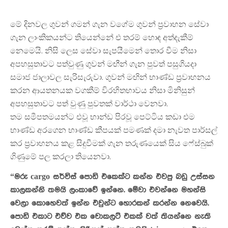
මේ දිනවල ගුවන් ගමන් ගැන වගේම ගුවන් ප්‍රවාහන සේවා
ගැන ලාංකිකයන්ට තියෙන්නේ එ තරම් හොඳ අත්දැකීම්
නෙමෙයි. නිසි ලෙස සේවා සැපයීමෙන් තොර වීම නිසා
අපහසුතාවට පත්වුණු ගුවන් මඟීන් ගැන පුවත් පසුගියදා
සමාජ ජාලාවල සැරිසැරුවා. ගුවන් මඟින් භාණ්ඩ ප්‍රවාහනය
කරන ආයතනයක වගකීම් විරහිතභාවය නිසා මිනිසුන්
අපහසුතාවට පත් වුණු පුවතක් වාර්ථා වෙනවා.
තම සමීපතමයන්ට එවූ භාන්ඩ පිරවූ පෙට්ටිය කඩා එම
භාණ්ඩ අරගෙන භාණ්ඩ කීපයක් පමණක් දමා නැවත පාර්සල්
කර ප්‍රවාහනය කළ සිදුවීමක් ගැන තරුණයෙක් සිය ෆේස්බුක්
ගිණුමේ පල කරලා තියෙනවා.
“මරු cargo සර්විස් පොඩි එකෙක්ට කන්න එවපු බඩු උස්සන
කාලකන්නි තමයි ලංකාවේ ඉන්නෙ. මේවා එවන්නෙ මහන්සි
වෙලා කොහෙවත් ඉන්න එවුන්ට හොරකන් කරන්න නෙවෙයි.
පොඩි එකාට එව්ව එක චොකලට් එකක් වත් තියන්නෙ නැති