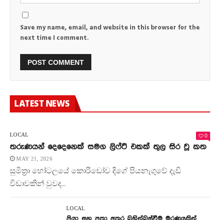
Save my name, email, and website in this browser for the
next time I comment.
LATEST NEWS
0
LOCAL
තරුණයන් දෙදෙනෙක් සමග ලිෆ්ට් එකක් තුල සිර වූ කත
MAY 21, 2026
සුමිත්‍රා හෝටලයේ කොරිඩෝව දිගේ පියනැගුවේ දැඩි
විඩාවකින් වුවද...
LOCAL
පියා සහ පුතා අතර බහින්බස්වීම මරණයකින්