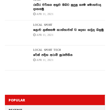
TECH
රුධිර වර්ගය අනුව ඔබට සුදුසු කෑම මොනවාද
දැනගමු
APR 11, 2021
LOCAL
SPORT
ලොව ලස්සනම කාන්තාවන් 10 දෙනා කවුද බලමු
APR 11, 2021
LOCAL
SPORT
TECH
රේස් පදින අරාබි සුරූපිනිය
APR 11, 2021
POPULAR