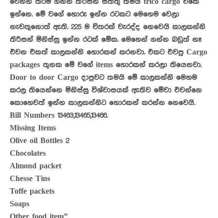
වෙන්න තරම් ගන්න තිරිසන් සත්තු තමයි trico cargo එකෙ
ඉන්නෙ. මේ වගේ හොරු ඉන්න රටකට මෙහෙම වෙලා
නැවතුනොත් ඇති. 225 ම විතරක් වැරද්ද නෙවෙයි කාලකන්නි
තිරිසන් මිනිස්සු ඉන්න රටක් මේක. මෙහෙන් ගන්න බඩුත් නෑ
එවන එකත් කාලකන්නි හොරකන් කරනවා. එකට එවපු Cargo
packages තුනක මේ වගේ items හොරකන් කරලා තියෙනවා.
Door to door Cargo දාපුවට තමයි මේ කාලකන්නි මෙහම
කරල තියෙන්නෙ මිනිස්සු විශ්වාසයක් ඇතිව මේවා එවන්නෙ
කොහෙවත් ඉන්න කාලකන්නිට හොරකන් කරන්න නෙවෙයි.
Bill Numbers 13463,13465,13466.
Missing Items
Olive oil Bottles 2
Chocolates
Almond packet
Chesse Tins
Toffe packets
Soaps
Other food item”