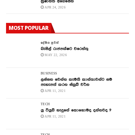
ක්‍රිෂාන්ත අබේසේන
APR 24, 2026
MOST POPULAR
දේශිය පුවත්
බැසිල් රාජපක්ෂට වරෙන්තු
MAY 22, 2026
BUSINESS
ලස්සන වෙන්න කැමති කාන්තාවන්ට සම
පැහැපත් කරන ස්ක්‍රබ් වර්ග
APR 11, 2021
TECH
යු ටියුබ් හැදුනේ කොහොමද දන්නවද ?
APR 11, 2021