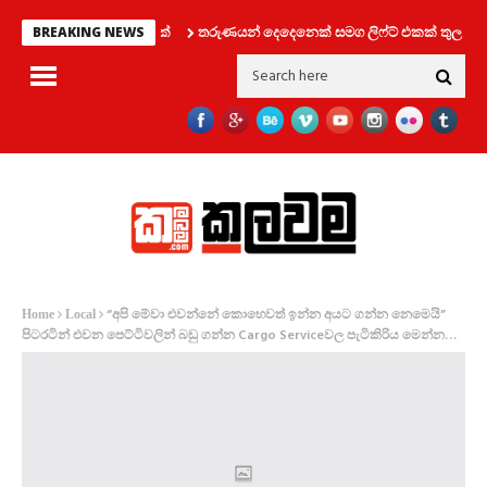
තරුණයන් දෙදෙනෙක් සමග ලිෆ්ට් එකක් තුල සිර වූ 
BREAKING NEWS
“අපි මේවා එවන්නේ කොහෙවත් ඉන්න අයට ගන්න නෙමෙයි”
Home
Local
පිටරටින් එවන පෙට්ටිවලින් බඩු ගන්න Cargo Serviceවල පැටිකිරිය මෙන්න…