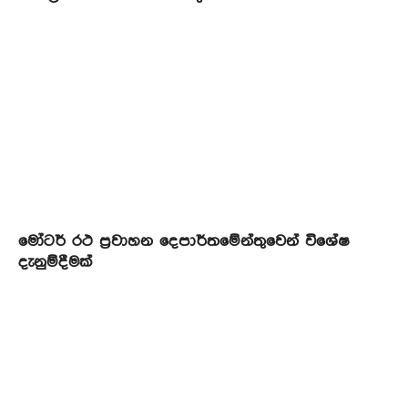
මෝටර් රථ ප්‍රවාහන දෙපාර්තමේන්තුවෙන් විශේෂ
දැනුම්දීමක්