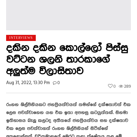
INTERVIEWS
දකින දකින කොල්ලෝ පිස්සු
වට්ටන ශලනි තාරකාගේ
අලුත්ම විලාසිතාව
Aug 31, 2022, 13:30 Pm
0
0
289
රංගන ශිල්පිනියකට ජනප්‍රියත්වයත් තමන්ගේ දක්ෂතාවත් එක
ලෙස පවත්වාගෙන යන එක ඉතා අපහසු කටයුත්තක්. සිනමා
ඉතිහාසය බැලූ කලටද අතීතයේ ජනප්‍රියත්වය සහ දක්ෂතාව
එක ලෙස පවත්වාගත් රංගන ශිල්පිනියන් සිටින්නේ
අතලොස්සක්. වර්තමානයේ මෙරට කලා ක්ෂේත්‍රය තුළ මේ