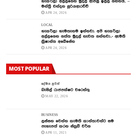
හැකර්ලා අල්ලගෙන මුදල් ආපසු ඉල්ල ගන්නයි.. –
මන්ත්‍රී චන්දන සූරියආරච්චි
APR 24, 2026
LOCAL
හැකර්ලා හැමතැනම ඉන්නවා. අපි හැකර්ලා
අල්ලගෙන ගත්ත මුදල් නැවත ගන්නවා..- ඇමති
ක්‍රිෂාන්ත අබේසේන
APR 24, 2026
MOST POPULAR
දේශිය පුවත්
බැසිල් රාජපක්ෂට වරෙන්තු
MAY 22, 2026
BUSINESS
ලස්සන වෙන්න කැමති කාන්තාවන්ට සම
පැහැපත් කරන ස්ක්‍රබ් වර්ග
APR 11, 2021