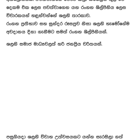
දෙකම එක ලෙස පවත්වාගෙන යන රංගන ශිල්පිනිය ලෙස
විචාරකයන් හඳුන්වන්නේ ශලනි තාරකාව.
රංගන ප්‍රතිභාව සහ සුන්දර රූසපුව නිසා ශලනි හැමෝගේම
අවදානය දිනා ගැනීමට සමත් රංගන ශිල්පිනියක්.
ශලනි සමාජ මාධ්‍යවලත් හරි ජනප්‍රිය චරිතයක්.
පසුගියදා ශලනි විවාහ උත්වසයකට යන්න සැරසිලා ගත්