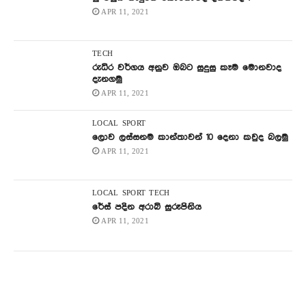
APR 11, 2021
TECH
රුධිර වර්ගය අනුව ඔබට සුදුසු කෑම මොනවාද
දැනගමු
APR 11, 2021
LOCAL
SPORT
ලොව ලස්සනම කාන්තාවන් 10 දෙනා කවුද බලමු
APR 11, 2021
LOCAL
SPORT
TECH
රේස් පදින අරාබි සුරූපිනිය
APR 11, 2021