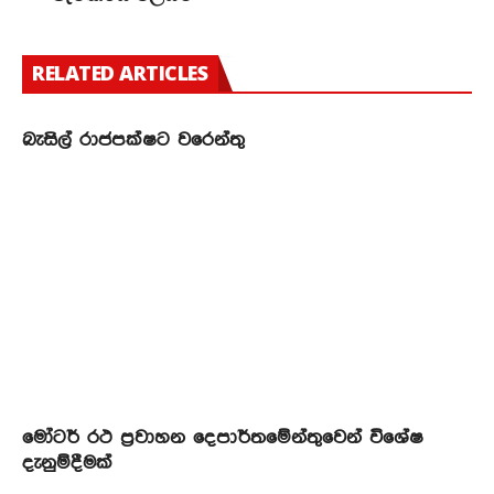
RELATED ARTICLES
බැසිල් රාජපක්ෂට වරෙන්තු
මෝටර් රථ ප්‍රවාහන දෙපාර්තමේන්තුවෙන් විශේෂ
දැනුම්දීමක්