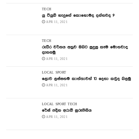
TECH
යු ටියුබ් හැදුනේ කොහොමද දන්නවද ?
APR 11, 2021
TECH
රුධිර වර්ගය අනුව ඔබට සුදුසු කෑම මොනවාද
දැනගමු
APR 11, 2021
LOCAL
SPORT
ලොව ලස්සනම කාන්තාවන් 10 දෙනා කවුද බලමු
APR 11, 2021
LOCAL
SPORT
TECH
රේස් පදින අරාබි සුරූපිනිය
APR 11, 2021