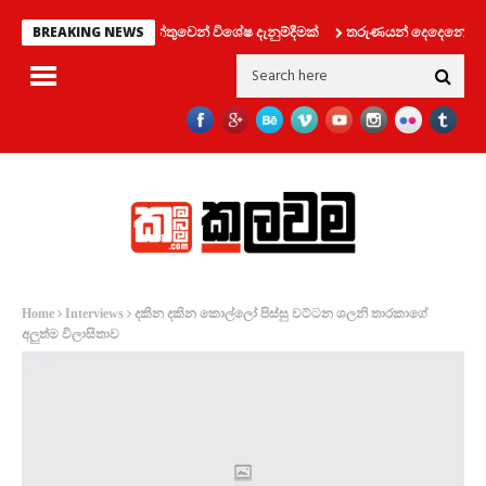
 ප්‍රවාහන දෙපාර්තමේන්තුවෙන් විශේෂ දැනුම්දීමක්
තරුණයන් දෙදෙනෙක් සමග ලි
BREAKING NEWS
දකින දකින කොල්ලෝ පිස්සු වට්ටන ශලනි තාරකාගේ
Home
Interviews
අලුත්ම විලාසිතාව