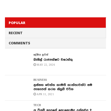
POPULAR
RECENT
COMMENTS
දේශිය පුවත්
බැසිල් රාජපක්ෂට වරෙන්තු
MAY 22, 2026
BUSINESS
ලස්සන වෙන්න කැමති කාන්තාවන්ට සම
පැහැපත් කරන ස්ක්‍රබ් වර්ග
APR 11, 2021
TECH
යු ටියුබ් හැදුනේ කොහොමද දන්නවද ?