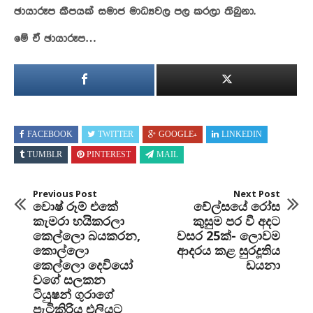
ඡායාරූප කීපයක් සමාජ මාධ්‍යවල පල කරලා තිබුනා.
මේ ඒ ඡායාරූප…
FACEBOOK
TWITTER
GOOGLE+
LINKEDIN
TUMBLR
PINTEREST
MAIL
Previous Post
Next Post
වොෂ් රූම් එකේ
වේල්සයේ රෝස
කැමරා හයිකරලා
කුසුම පර වී අදට
කෙල්ලො බයකරන,
වසර 25ක්- ලොවම
කොල්ලො
ආදරය කළ සුරදූතිය
කෙල්ලො දෙවියෝ
ඩයනා
වගේ සලකන
ටියුෂන් ගුරාගේ
පැටිකිරිය එලියට