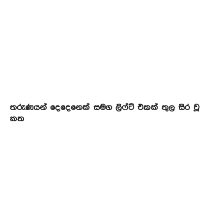
තරුණයන් දෙදෙනෙක් සමග ලිෆ්ට් එකක් තුල සිර වූ
කත