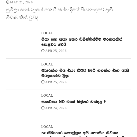
MAY 21, 2026
සුමිත්‍රා හෝටලයේ කොරිඩෝව දිගේ පියනැගුවේ දැඩි
විඩාවකින් වුවද...
LOCAL
පියා සහ පුතා අතර බහින්බස්වීම මරණයකින්
කෙළවර වෙයි
APR 25, 2026
LOCAL
මැරෙන්න ගිය එකා බිමට වැටී ගහන්න එපා යැයි
මරලතෝනි දීලා
APR 25, 2026
LOCAL
සාගරිකා පිට ගියේ සිල්පර හින්දද ?
APR 24, 2026
LOCAL
භාණ්ඩාගාර කොල්ලය අපි නොකිය හිටියෙ