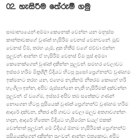
02. හැසිරීම තේරුම් ගමු
සාමාන්‍යයෙන් අම්මා කෙනෙක් වෙන්න යන මනුස්ස
කාන්තාවකගේ වුණත් හැසිරීම වෙනස් වෙනවනේ. මූඩ්
වෙනස් වීම්, තරහ යෑම්, දුක හිතීම් වගේ එව්වා එන්න
පුලුවන්. ආන්න ඒ හැසිරීම් වෙනස් වීම පූස් අම්මා
කෙනෙක්ගෙන් වුණත් දකින්න පුලුවන්. සමහර වෙලාවට
ඉස්සර හරිම මිත්‍රශීලී විදියට හිටපු පූසෝ ප්‍රෙග්නන්ට් වුණහම
ඉක්මනට තරහ යන, එහෙම නැතිනම් නිතරම කොහේ හරි
හැංගිලා ඉන්න, අපිව රුස්සන්නෙ නැති හැසිරීමක් දක්වන්න
පුලුවන්. ඒ වගේම, ඉස්සර අපිව තඹ සතේකට ගණන්
නොගෙන හිටපු පූසියෙක් වුණත් ප්‍රෙග්නන්ට් වුණහම හරිම
ආදරේ දක්වන, නිතර අපි ගාවට වෙලා ඔලුව අතගාවගන්න
හදන, ආදරේ හිතෙන විදියට හැසිරෙන ඩයල් එකක්
වෙන්නත් පුලුවන්. මේ විදියේ ඕනම හැසිරීමක් ප්‍රෙග්නන්ට්
පූසියෙක්ගෙන් දකින්න පුලුවන්. ආන්න එතකොට, අපිට