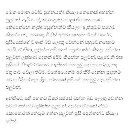
මේක මොන මෝඩ ප්‍රශ්නයක්ද කියලා කෙනෙක් අහන්න
පුලුවන්. ඇයි වදේ, බඩ ලොකු වෙලා තියෙනකොට
තේරෙන්නෙ නැතිද ප්‍රෙග්නන්ට් කියලා? ඇත්තටම එහෙම
කියන්න බෑ. මොකද, මිනිස් අම්මා කෙනෙක්ගේ වගේම,
පූසියෙක්ගේ වුණත් බඩ ලොකු වෙන්නේ පහුවෙනකොට
තමයි. ඒ නිසා, මුලින්ම පූසියෙක් ප්‍රෙග්නන්ට් කියලා දකින්න
පුලුවන් ලක්ෂණ දෙකක් අපිට කියන්න පුලුවන්. පළවෙනි එක
පූසිගේ නිපල්ස් එහෙම නැතිනම් තනපුඩු ලොකු වෙලා, තද
රතු පාට වෙලා තිබීම. විශේෂයෙන්ම අර කිරි දෙන්න සූදානම්
වෙන විදියේ පැහැදිලි වෙනසක් පූසිගේ තනපුඩු වල දකින්න
පුලුවන්.
අන්තිමට සති පහකට විතර පස්සේ ඔන්න බඩ ලොකු වෙන්න
පටන් ගන්නවා දකින්න පුලුවන්. ආන්න ඒකෙන් අපිට
කොහොමත් තේරුම් ගන්න පුලුවන් පූසි ප්‍රෙග්නන්ට් කියලා
ඉතින්.