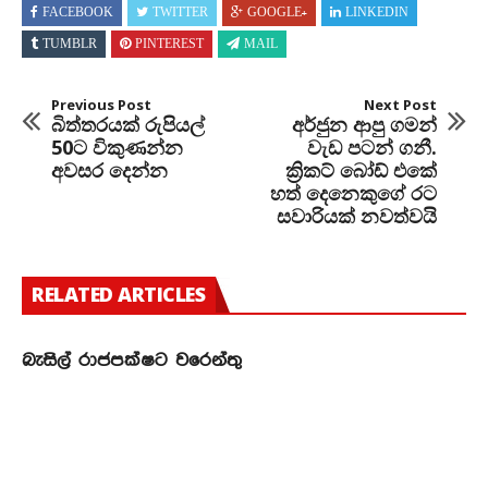
FACEBOOK
TWITTER
GOOGLE+
LINKEDIN
TUMBLR
PINTEREST
MAIL
Previous Post
Next Post
බිත්තරයක් රුපියල්
අර්ජුන ආපු ගමන්
50ට විකුණන්න
වැඩ පටන් ගනී.
අවසර දෙන්න
ක්‍රිකට් බෝඩ් එකේ
හත් දෙනෙකුගේ රට
සවාරියක් නවත්වයි
RELATED ARTICLES
බැසිල් රාජපක්ෂට වරෙන්තු