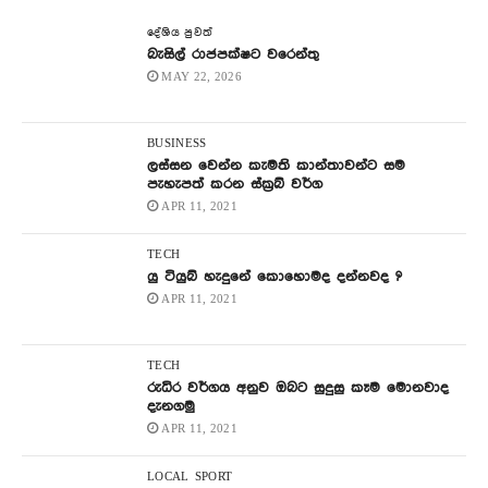
දේශිය පුවත්
බැසිල් රාජපක්ෂට වරෙන්තු
MAY 22, 2026
BUSINESS
ලස්සන වෙන්න කැමති කාන්තාවන්ට සම
පැහැපත් කරන ස්ක්‍රබ් වර්ග
APR 11, 2021
TECH
යු ටියුබ් හැදුනේ කොහොමද දන්නවද ?
APR 11, 2021
TECH
රුධිර වර්ගය අනුව ඔබට සුදුසු කෑම මොනවාද
දැනගමු
APR 11, 2021
LOCAL
SPORT