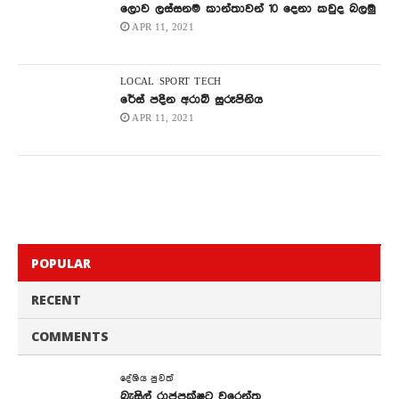
ලොව ලස්සනම කාන්තාවන් 10 දෙනා කවුද බලමු
APR 11, 2021
LOCAL
SPORT
TECH
රේස් පදින අරාබි සුරූපිනිය
APR 11, 2021
POPULAR
RECENT
COMMENTS
දේශිය පුවත්
බැසිල් රාජපක්ෂට වරෙන්තු