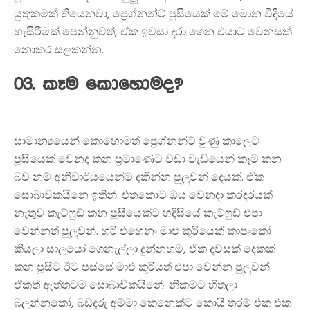
යුතුකමක් තියෙනවා, ප්‍රෙග්නන්ට් පූසියෙක් මේ මොන විදියේ
හැසිරීමක් පෙන්නුවත්, ඒක ඉවසා දරා ගෙන එයාට වෙනසක්
නොකර සලකන්න.
03. කෑම කොහොමද?
සාමාන්‍යයෙන් කොහොමත් ප්‍රෙග්නන්ට් වුණු කාලෙට
පූසියෙක් වෙනද කන ප්‍රමාණෙට වඩා වැඩියෙන් කෑම කන
බව නම් අනිවාර්යයෙන්ම දකින්න පුලුවන් දෙයක්. ඒක
සොබාවිකයිනෙ ඉතින්. එතකොට ඔය වෙනදා කරදරයක්
නැතුව කැට්ෆුඩ් කන පූසියෙක්ට හදිසියේ කැට්‍ෆුඩ් එපා
වෙන්නත් පුලුවන්. හරි එහෙනං මාළු කූරියෙක් කාපංකෝ
කියලා සාලයෝ ගෙනැල්ලා දුන්නහම, ඒක දවසක් දෙකක්
කන පූසිට ඊට පස්සේ මාළු කූරියත් එපා වෙන්න පුලුවන්.
ඒකත් ඇත්තටම සොබාවිකයිනේ. නිකමට හිතලා
බලන්නකෝ, බඩදරු අම්මා කෙනෙක්ට කොයි තරම් එක එක