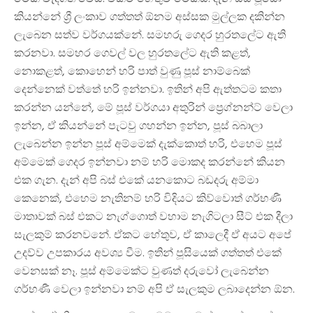
කියන්නේ ශ්‍රී ලංකාව ගත්තත් ඕනම අස්සක මුල්ලක දකින්න
ලැබෙන සත්ව වර්ගයක්නේ. සමහරු ගෙදර හුරතලේට ඇති
කරනවා. සමහර ගෙවල් වල හුරතලේට ඇති කළත්,
නොකළත්, කොහෙන් හරි පාත් වුණු පූස් නාම්බෙක්
දෙන්නෙක් වත්තේ හරි ඉන්නවා. ඉතින් අපි ඇත්තටම කතා
කරන්න යන්නේ, මේ පූස් වර්ගයා අතුරින් ප්‍රෙග්නන්ට් වෙලා
ඉන්න, ඒ කියන්නේ පැටවු ගහන්න ඉන්න, පූස් බබාලා
ලැබෙන්න ඉන්න පූස් අම්මෙක් දැක්කොත් හරි, එහෙම පූස්
අම්මෙක් ගෙදර ඉන්නවා නම් හරි මොකද කරන්නේ කියන
එක ගැන. දැන් අපි බස් එකේ යනකොට බඩදරු අම්මා
කෙනෙක්, එහෙම නැතිනම් හරි විදියට කිව්වොත් ගර්භණී
මාතාවක් බස් එකට නැග්ගොත් වහාම නැගිටලා සීට් එක දීලා
සැලකුම් කරනවනේ. ඒකට හේතුව, ඒ කාලෙදී ඒ අයට අපේ
උදව්ව උපකාරය අවශ්‍ය වීම. ඉතින් පූසියෙක් ගත්තත් එකේ
වෙනසක් නෑ. පූස් අම්මෙක්ට වුණත් දරුවෝ ලැබෙන්න
ගර්භණී වෙලා ඉන්නවා නම් අපි ඒ සැලකුම ලබාදෙන්න ඕන.