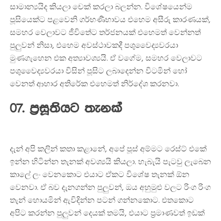
සාමාන්‍යයිද කියලා චෙක් කරලා බලන්න. විශේෂයෙන්ම
පූසියෙක්ට පළවෙනි ගර්භණීභාවය එහෙම අසීරු කාරණයක්,
සමහර වෙලාවට ජීවිතේට තර්ජනයක් එහෙමත් වෙන්නත්
පුලුවන් නිසා, එහෙම අවස්ථාවකදී පශුවෛද්‍යවරයා
මුණගැහෙන එක අත්‍යාවශ්‍යයි. ඒ වගේම, සමහර වෙලාවට
පශුවෛද්‍යවරයා විසින් පූසිට ලබාදෙන්න විටමින් හෝ
වෙනත් ආහාර අතිරේක එහෙමත් නිර්දේශ කරනවා.
07. ප්‍රසූතියට තැනක්
දැන් අපි කලින් කතා කළානේ, අපේ පූස් අම්මට රෙස්ට් එකේ
ඉන්න හිටින්න තැනක් අවශ්‍යයි කියලා. හැබැයි පැටවු ලැබෙන
කාලේ ලං වෙනකොට එයාට ඒකට විශේෂ තැනක් ඕන
වෙනවා. ඒ බව දැනගන්න පුලුවන්, ඔය අහුමුළු වලට රිංග රිංග
තැන් හොයමින් ඇවිදින්න පටන් ගන්නකොට. එතකොට
අපිට කරන්න පුලුවන් දෙයක් තමයි, එයාට ප්‍රමාණවත් ඉඩක්