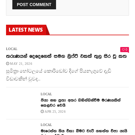
LATEST NEWS
0
LOCAL
තරුණයන් දෙදෙනෙක් සමග ලිෆ්ට් එකක් තුල සිර වූ කත
MAY 21, 2026
සුමිත්‍රා හෝටලයේ කොරිඩෝව දිගේ පියනැගුවේ දැඩි
විඩාවකින් වුවද...
LOCAL
පියා සහ පුතා අතර බහින්බස්වීම මරණයකින්
කෙළවර වෙයි
APR 25, 2026
LOCAL
මැරෙන්න ගිය එකා බිමට වැටී ගහන්න එපා යැයි