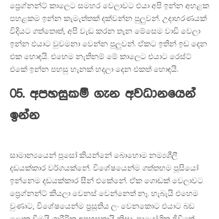
ප්‍රෙග්නන්ට් කාලෙට සමහර වෙලාවට එයා අපි ඉන්න අහළක
පහළකම ඉන්න කැමැත්තක් දක්වන්න පුලුවන්. උදාහරණයක්
විදියට ගත්තොත්, අපි වැඩ කරන තැන මේසෙම වාඩි වෙලා
ඉන්න එයාට වුවමනා වෙන්න පුලුවන්. ඒකට ඉතින් ඉඩ දෙන
එක හොඳයි. එහෙම නැතිනම් මේ කාලෙට එයාට රෙස්ට්
එකේ ඉන්න පහසු හැනක් හදලා දෙන එකත් හොඳයි.
05. අපහසුකම් ගැන අවධානයෙන්
ඉන්න
සාමාන්‍යයෙන් පූසෝ කියන්නේ බොහොම නම්‍යශීලී
දඩයක්කාර වර්ගයක්නේ. විශේෂයෙන්ම ගත්තහම පූසියෝ
ඉන්නෙම දඩයක්කාර සීන් එකේනේ. ඒක ගොඩක් වෙලාවට
ප්‍රෙග්නන්ට් කියලා වෙනස් වෙන්නෙත් නෑ. හැබැයි එහෙම
වුණාට, විශේෂයෙන්ම ප්‍රසූතිය ලං වෙනකොට එයාට බඩ