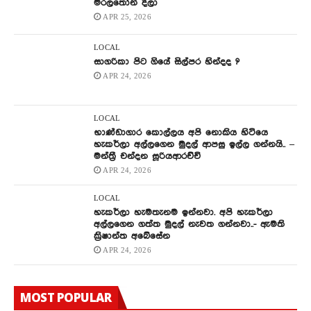
මරලතෝනි දීලා
APR 25, 2026
LOCAL
සාගරිකා පිට ගියේ සිල්පර හින්දද ?
APR 24, 2026
LOCAL
භාණ්ඩාගාර කොල්ලය අපි නොකිය හිටියෙ
හැකර්ලා අල්ලගෙන මුදල් ආපසු ඉල්ල ගන්නයි.. –
මන්ත්‍රී චන්දන සූරියආරච්චි
APR 24, 2026
LOCAL
හැකර්ලා හැමතැනම ඉන්නවා. අපි හැකර්ලා
අල්ලගෙන ගත්ත මුදල් නැවත ගන්නවා..- ඇමති
ක්‍රිෂාන්ත අබේසේන
APR 24, 2026
MOST POPULAR