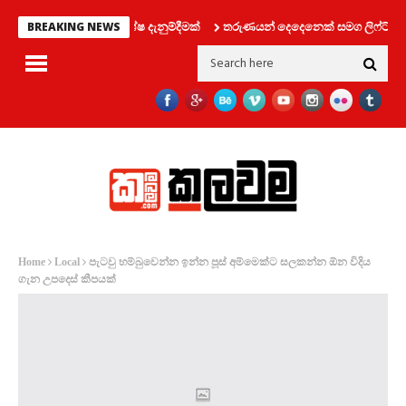
ර්තමේන්තුවෙන් විශේෂ දැනුම්දීමක්
තරුණයන් දෙදෙනෙක් සමග ලිෆ්ට් එකක් තුල
BREAKING NEWS
පැටවු හම්බුවෙන්න ඉන්න පූස් අම්මෙක්ට සලකන්න ඕන විදිය
Home
Local
ගැන උපදෙස් කීපයක්