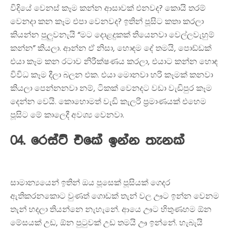
විදියේ වෙනස් කෑම කන්න ආසාවක් එනවද? කොයි තරම්
වෙනදා කන කෑම එපා වෙනවද? ඉතින් පූසිට කතා කරලා
කියන්න පුලුවනැයි “මට දොළදුකක් තියෙනවා වෙල්ලවැහුම්
කන්න” කියලා. ආන්න ඒ නිසා, හොඳම දේ තමයි, පොඩ්ඩක්
එයා කෑම කන රටාව නිරීක්ෂණය කරලා, එයාට කන්න හොඳ
විවිධ කෑම දීලා බලන එක. එයා මොනවා හරි කෑමක් කනවා
කියලා පෙන්නනවා නම්, ටිකක් වෙනදට වඩා වැඩිපුර කෑම
දෙන්න වෙයි. කොහොමත් වැඩි කැලරි ප්‍රමාණයක් එහෙම
පූසිට මේ කාලෙදී අවශ්‍ය වෙනවා.
04. රෙස්ට් එකේ ඉන්න තැනක්
සාමාන්‍යයෙන් ඉතින් ඔය පූසෙක් පූසියක් ගෙදර
ඇතිකරනකොට වුණත් ගොඩක් තැන් වල ඌට ඉන්න වෙනම
තැන් හදලා තියන්නෙ නැහැනේ. ආයෙ ඌට හිතුණහම ඕන
මේසයක් උඩ, ඕන පුටුවක් උඩ තමයි ඌ ඉන්නේ. හැබැයි