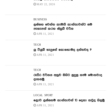
MAY 22, 2026
BUSINESS
ලස්සන වෙන්න කැමති කාන්තාවන්ට සම
පැහැපත් කරන ස්ක්‍රබ් වර්ග
APR 11, 2021
TECH
යු ටියුබ් හැදුනේ කොහොමද දන්නවද ?
APR 11, 2021
TECH
රුධිර වර්ගය අනුව ඔබට සුදුසු කෑම මොනවාද
දැනගමු
APR 11, 2021
LOCAL
SPORT
ලොව ලස්සනම කාන්තාවන් 10 දෙනා කවුද බලමු
APR 11, 2021