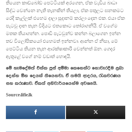
තියෙන කාඩ්බෝඩ් පෙට්ටියක් අරගෙන, ඒක වැඩිය බාධා
සිද්ධ වෙන්නෙ නැති තැනකින් තියලා, ඒක පතුලට ඝනකමට
රෙදි කෑල්ලක් එහෙම දාලා සූදානම් කරලා දෙන එක. එයා ඒක
පැටවු දාන තැන විදියට එතකොට තෝරාගනියි. ඒ වගේම
මතක තියාගන්න. පොඩි පැටවුන්ව කන්න බලාගෙන ඉන්න
තව විලෝපිකයෝ එහෙමත් ඉන්නවා. ආන්න ඒ නිසා, මේ
පෙට්ටිය තියන තැන ආරක්ෂාකාරී වෙන්නත් ඕන. ගෙදර
ඇතුළේ වගේ නම් වඩාත් හොඳයි.
මේ හැමදේමත් එක්ක පූස් අම්මා කෙනෙක්ට නොවැරදීම ලබා
දෙන්න ඕන දෙයක් තියෙනවා. ඒ තමයි ආදරය, රැකවරණය
සහ කරුණාව. ඒකත් අනිවාර්යයෙන්ම අවශ්‍යයි.
Source:.lifie.lk