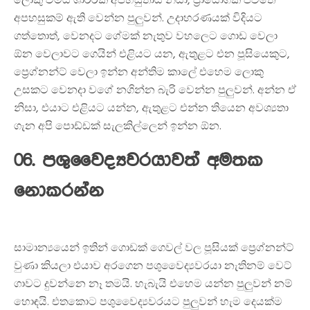
ලොකු වීමයි ශාරීරික අපහසුතායි නිසා, ප්‍රායෝගික ජීවිතේ
අපහසුකම් ඇති වෙන්න පුලුවන්. උදාහරණයක් විදියට
ගත්තොත්, වෙනදට ගේමක් නැතුව වහලෙට ගොඩ වෙලා
ඕන වෙලාවට ගෙයින් එළියට යන, ඇතුළට එන පූසියෙකුට,
ප්‍රෙග්නන්ට් වෙලා ඉන්න අන්තිම කාලේ එහෙම ලොකු
උසකට වෙනදා වගේ නගින්න බැරි වෙන්න පුලුවන්. අන්න ඒ
නිසා, එයාට එළියට යන්න, ඇතුළට එන්න තියෙන අවශ්‍යතා
ගැන අපි පොඩ්ඩක් සැලකිල්ලෙන් ඉන්න ඕන.
06. පශුවෛද්‍යවරයාවත් අමතක
නොකරන්න
සාමාන්‍යයෙන් ඉතින් ගොඩක් ගෙවල් වල පූසියක් ප්‍රෙග්නන්ට්
වුණා කියලා එයාව අරගෙන පශුවෛද්‍යවරයා නැතිනම් වෙට්
ගාවට දුවන්නෙ නෑ තමයි. හැබැයි එහෙම යන්න පුලුවන් නම්
හොඳයි. එතකොට පශුවෛද්‍යවරයට පුලුවන් හැම දෙයක්ම