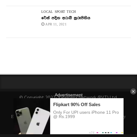
LOCAL
SPORT
TECH
රේස් පදින අරාබි සුරූපිනිය
APR 11, 2021
© Copyright 2022- Kalawama Network (PVT) Ltd.
About Us
Fact-Checking Policy
Privacy Policy
Ethics Policy
Ownership, Funding, and Advertising Policy
Corrections Policy
Editorial Team Info