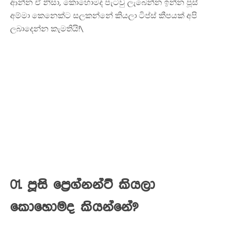
ආන්න ඒ නිසා, කොහොමද පැටවු ලැබෙන්න ඉන්න පූස්
අම්මා කෙනෙක්ට සලකන්නේ කියලා ටිප්ස් කීපයක් අපි
ලබාදෙන්න කැමතියි!\
01. පූසි ප්‍රෙග්නන්ට් කියලා
කොහොමද කියන්නේ?