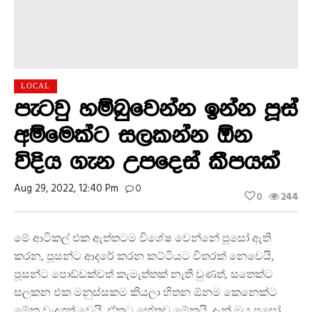
LOCAL
පැටවු හම්බුවෙන්න ඉන්න පූස්
අම්මෙක්ට සලකන්න ඕන
විදිය ගැන උපදෙස් කීපයක්
Aug 29, 2022, 12:40 Pm
0
0
244
මේ ආටිකල් එක ඇත්තටම විශේෂ වෙන්නේ පූසෝ ඇති
කරන, පූසන්ට ආදරේ කරන කට්ටියට විතරක් නෙවෙයි,
පූසන්ට පොඩ්ඩක්වත් කැමැත්තක් නැති වුණත්, සතෙක්ට
සලකන එක මනුස්සකම කියලා හිතන ඕනම කෙනෙක්ට
මේක වැදගත් වෙයි. ඒකට හේතුව මේකයි. දැන් ඔය පූසෝ