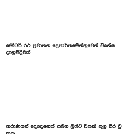
මෝටර් රථ ප්‍රවාහන දෙපාර්තමේන්තුවෙන් විශේෂ
දැනුම්දීමක්
තරුණයන් දෙදෙනෙක් සමග ලිෆ්ට් එකක් තුල සිර වූ
කත