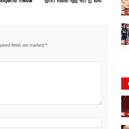
න්තුවෙන් විශේෂ
ලිෆ්ට් එකක් තුල සිර වූ කත
uired fields are marked
*