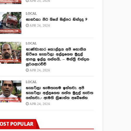
APR 25, 2026
LOCAL
සාගරිකා පිට ගියේ සිල්පර හින්දද ?
APR 24, 2026
LOCAL
භාණ්ඩාගාර කොල්ලය අපි නොකිය
හිටියෙ හැකර්ලා අල්ලගෙන මුදල්
ආපසු ඉල්ල ගන්නයි.. – මන්ත්‍රී චන්දන
සූරියආරච්චි
APR 24, 2026
LOCAL
හැකර්ලා හැමතැනම ඉන්නවා. අපි
හැකර්ලා අල්ලගෙන ගත්ත මුදල් නැවත
ගන්නවා..- ඇමති ක්‍රිෂාන්ත අබේසේන
APR 24, 2026
OST POPULAR