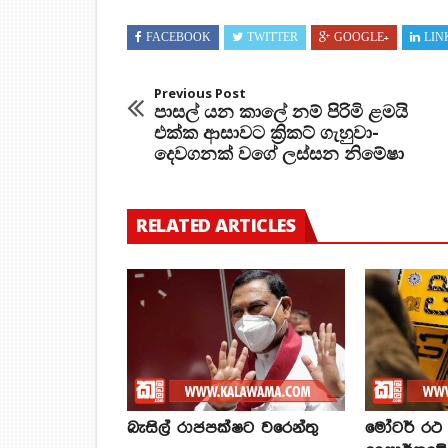
FACEBOOK
TWITTER
GOOGLE+
LIN
Previous Post
පාසල් යන කාලේ නම් පිරිමි ළමයි
එක්ක ආසාවට ක්‍රිකට් ගැහුවා-
දෙවගනක් වගේ ලස්සන නිමේෂා
RELATED ARTICLES
බැසිල් රාජපක්ෂට වරෙන්තු
මෝටර් රථ ප