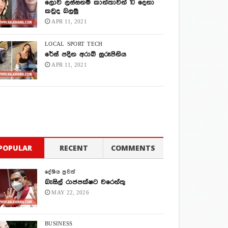
ලොව ලස්සනම කාන්තාවන් 10 දෙනා
කවුද බලමු
APR 11, 2021
LOCAL
SPORT
TECH
රේස් පදින අරාබි සුරූපිනිය
APR 11, 2021
POPULAR
RECENT
COMMENTS
දේශිය පුවත්
බැසිල් රාජපක්ෂට වරෙන්තු
MAY 22, 2026
BUSINESS