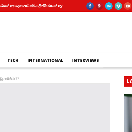
දෙනෙක් සමග ලිෆ්ට් එකක් තුල සිර වූ කත
පියා සහ පුතා අතර බහින්බස්වීම
TECH
INTERNATIONAL
INTERVIEWS
ූ, මෝහිනී ?
L