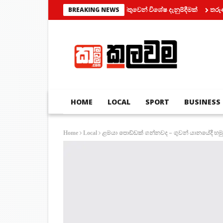
මෝටර් රථ ප්‍රවාහන දෙපාර්තමේන්තුවෙන් විශේෂ දැනුම්දීමක්
තරුණයන් දෙ
BREAKING NEWS
HOME
LOCAL
SPORT
BUSINESS
ළමයා පොඩ්ඩක් ගන්නවද – ගුවන් යානයේදී හමුව
Home
Local