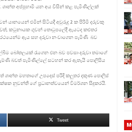
. ශාන්ත අප්පුහාමි යන අය විසින් කළ පැමිණිල්ලක්
් යානයෙන් එමින් සිටියදී අවුරුදු 2 ක පිරිමි දරුවකු
බවත්, කටුනායක ගුවන් තොටුපලේදී ඇයටද කළුතර
කුලී රථයෙන්ම ඇය සහ දරුවා නංවාගෙන පැමිණි බව
ිල්බීම බෝතලයක් රැගෙන එන බව පවසා දරුවා තමාගේ
ම්ණි බවත් පැමිණිල්ලේ සටහන් කර ඇතැයි පොලිසිය
ත් ශාන්ත මහතාගේ උපදෙස් පරිදි කලුතර දකුණ පොලිස්
ක්ෂක නුවන්ති ගේ ප්‍රධානත්වයෙන් විමර්ශන සිදුකරයි.
Tweet
M