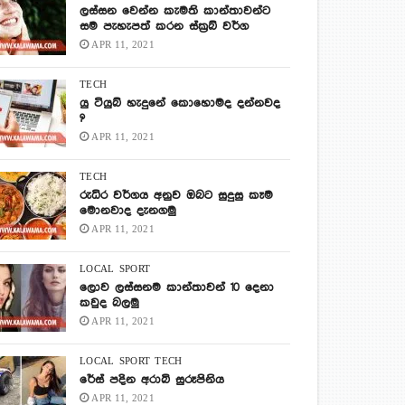
ලස්සන වෙන්න කැමති කාන්තාවන්ට
සම පැහැපත් කරන ස්ක්‍රබ් වර්ග
APR 11, 2021
TECH
යු ටියුබ් හැදුනේ කොහොමද දන්නවද
?
APR 11, 2021
TECH
රුධිර වර්ගය අනුව ඔබට සුදුසු කෑම
මොනවාද දැනගමු
APR 11, 2021
LOCAL
SPORT
ලොව ලස්සනම කාන්තාවන් 10 දෙනා
කවුද බලමු
APR 11, 2021
LOCAL
SPORT
TECH
රේස් පදින අරාබි සුරූපිනිය
APR 11, 2021