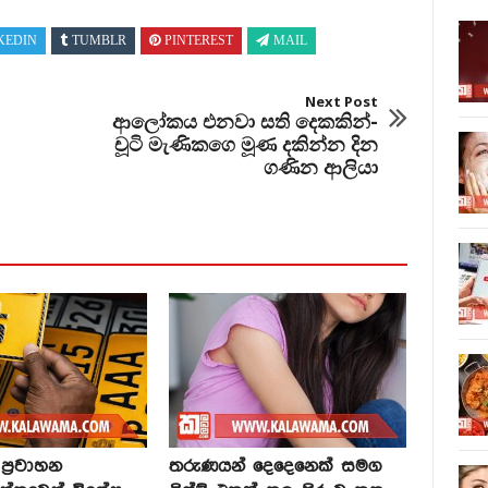
KEDIN
TUMBLR
PINTEREST
MAIL
Next Post
ආලෝකය එනවා සති දෙකකින්-
චූටි මැණිකගෙ මූණ දකින්න දින
ගණින ආලියා
්‍රවාහන
තරුණයන් දෙදෙනෙක් සමග