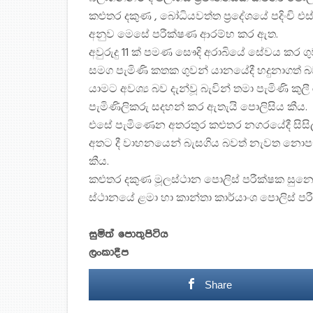
කළුතර දකුණ , බෝධියවත්ත ප්‍රදේශයේ පදිංචි එස්
අනුව මෙසේ පරීක්ෂණ ආරම්භ කර ඇත.
අවුරුදු 11 ක් පමණ සෞදි අරාබියේ සේවය කර ගුවන
සමග පැමිණි කතක ගුවන් යානයේදී හදුනාගත් 
යාමට අවශ්‍ය බව දැන්වූ බැවින් තමා පැමිණි 
පැමිණිලිකරු සදහන් කර ඇතැයි පොලිසිය කීය.
එසේ පැමිණෙන අතරතුර කළුතර නගරයේදී සිස
අතට දී වාහනයෙන් බැසගිය බවත් නැවත නොපැ
කීය.
කළුතර දකුණ මූලස්ථාන පොලිස් පරීක්ෂක සුනෙ
ස්ථානයේ ළමා හා කාන්තා කාර්යාංශ පොලිස් පරී
සුමිත් පොතුපිටිය
ලංකාදීප
Share