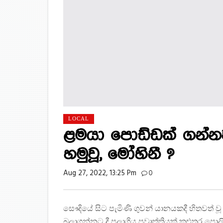
LOCAL
ළමයා පොඩ්ඩක් ගන්නව
හමුවූ, මෝහිනී ?
Aug 27, 2022, 13:25 Pm
0
සෞදියේ සිට පැමිණි ගුවන් යානයකදී හිතවත් ව
බලාගන්නට දී පලාගිය ප්‍රවෘත්තියක් කළුතර පොල