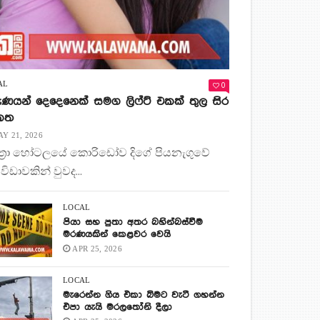
0
AL
ණයන් දෙදෙනෙක් සමග ලිෆ්ට් එකක් තුල සිර
 කත
Y 21, 2026
ිත්‍රා හෝටලයේ කොරිඩෝව දිගේ පියනැගුවේ
 විඩාවකින් වුවද...
LOCAL
පියා සහ පුතා අතර බහින්බස්වීම
මරණයකින් කෙළවර වෙයි
APR 25, 2026
LOCAL
මැරෙන්න ගිය එකා බිමට වැටී ගහන්න
එපා යැයි මරලතෝනි දීලා