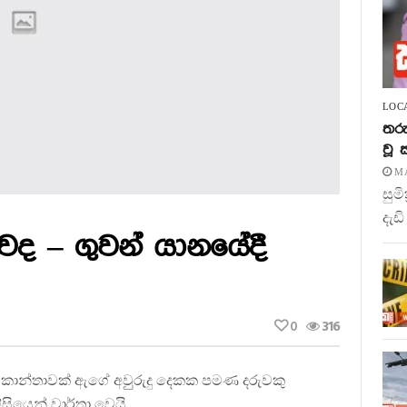
LOC
තරු
වූ
MA
සුම
දැඩි
ද – ගුවන් යානයේදී
0
316
ූ කාන්තාවක් ඇගේ අවුුරුදු දෙකක පමණ දරුවකු
ිසියෙන් වාර්තා වෙයි.