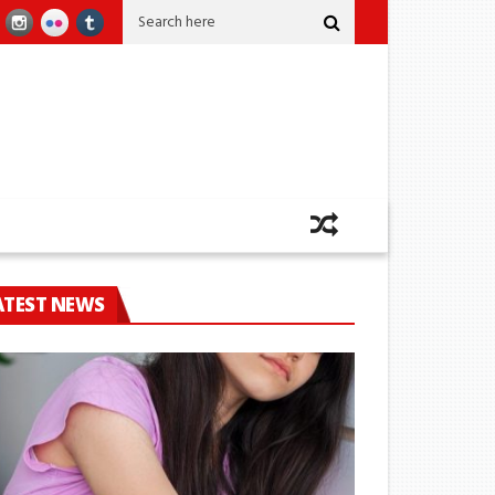
 මරණයකින් කෙළවර වෙයි
කෝටි 2කට අධික කුෂ් සමග ඡායාරූප ශිල්පියෙක් කටුන
ATEST NEWS