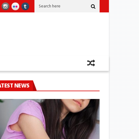
ණයකින් කෙළවර වෙයි
කෝටි 2කට අධික කුෂ් සමග ඡායාරූප ශිල්පියෙක් කටුනාය
ATEST NEWS