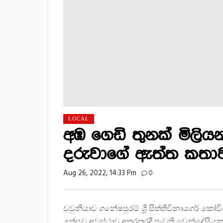
LOCAL
අඹ ගෙඩි තුනක් මිලිය
දරුවාගේ ඇත්ත කතා
Aug 26, 2022, 14:33 Pm
0
වවුනියාව ගනේෂපුරම් ශ්‍රී සිත්තිවිනායගර් කෝවි
උත්සව අවස්ථාව අතරතුරදී පැවති වෙන්දේසියකදී