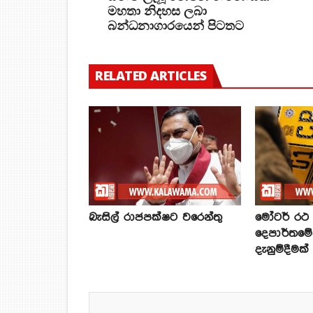
මහතා නිදහස ලබා
බන්ධනාගාරයෙන් පිටතට
RELATED ARTICLES
බැසිල් රාජපක්ෂට වරෙන්තු
මෝටර් රථ ප
දෙපාර්තමේ
දැනුම්දීමක්