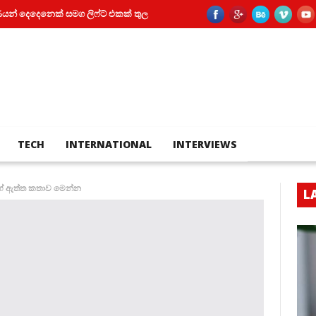
නෙක් සමග ලිෆ්ට් එකක් තුල සිර වූ කත
පියා සහ පුතා අතර බහින්බස්වීම මර
TECH
INTERNATIONAL
INTERVIEWS
ාගේ ඇත්ත කතාව මෙන්න
L