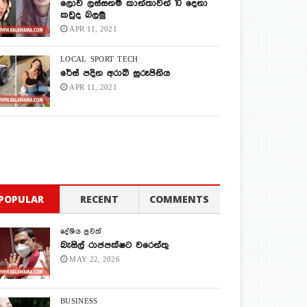
ලොව ලස්සනම කාන්තාවන් 10 දෙනා
කවුද බලමු
APR 11, 2021
LOCAL
SPORT
TECH
රේස් පදින අරාබි සුරූපිනිය
APR 11, 2021
POPULAR
RECENT
COMMENTS
දේශිය පුවත්
බැසිල් රාජපක්ෂට වරෙන්තු
MAY 22, 2026
BUSINESS