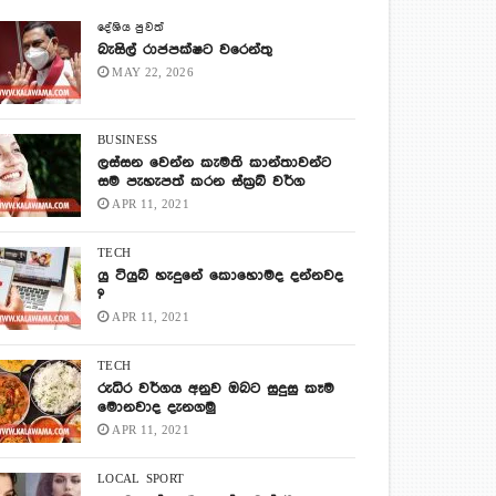
දේශිය පුවත්
බැසිල් රාජපක්ෂට වරෙන්තු
MAY 22, 2026
BUSINESS
ලස්සන වෙන්න කැමති කාන්තාවන්ට
සම පැහැපත් කරන ස්ක්‍රබ් වර්ග
APR 11, 2021
TECH
යු ටියුබ් හැදුනේ කොහොමද දන්නවද
?
APR 11, 2021
TECH
රුධිර වර්ගය අනුව ඔබට සුදුසු කෑම
මොනවාද දැනගමු
APR 11, 2021
LOCAL
SPORT