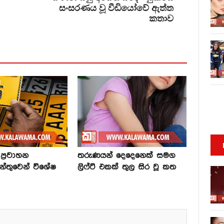
සංසරණය වූ වීඩියෝවේ ඇත්ත
කතාව
්‍රවාහන
තරුණයන් දෙදෙනෙක් සමග
න්තුවෙන් විශේෂ
ලිෆ්ට් එකක් තුල සිර වූ කත