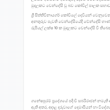
මුදලකට වෙන්දේසි වු බව කෝවිල් පාලක සභාව
ශ්‍රී සිත්තිවිනායගර් කෝවිලේ දෙවියන් වෙනු
අනතුරුව පැවති වෙන්දේසියේදී වේන්දේසි භාණ
රුපියල් ලක්ෂ 10 ක මුදලකට වෙන්දේසි වී තිබෙ
ගනේෂපුරම් ප්‍රදේශයේ පදිංචි සබරිරාජන් නමැති
ඇති අතර, අදාළ දරුවාගේ දෙමාපියන් හා විදේශග