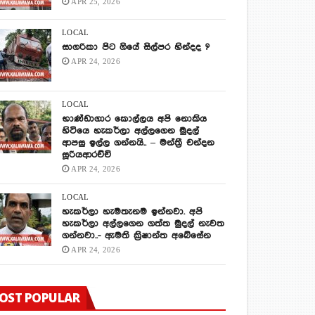
APR 25, 2026
LOCAL
සාගරිකා පිට ගියේ සිල්පර හින්දද ?
APR 24, 2026
LOCAL
භාණ්ඩාගාර කොල්ලය අපි නොකිය
හිටියෙ හැකර්ලා අල්ලගෙන මුදල්
ආපසු ඉල්ල ගන්නයි.. – මන්ත්‍රී චන්දන
සූරියආරච්චි
APR 24, 2026
LOCAL
හැකර්ලා හැමතැනම ඉන්නවා. අපි
හැකර්ලා අල්ලගෙන ගත්ත මුදල් නැවත
ගන්නවා..- ඇමති ක්‍රිෂාන්ත අබේසේන
APR 24, 2026
OST POPULAR