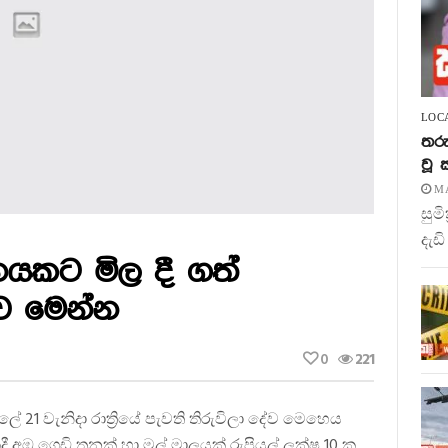
LOC
තරු
වූ
MA
සුම
දැඩි
නයකට මිල දී ගත්
ව මෙන්න
0
221
ලේ 21 වැනිදා රාත්‍රියේ පැවති තිරුවිලා දේව මෙහෙය
 අඹ ගෙඩි තුනක් හා මල් මාලයක් රුපියල් ලක්ෂ 10 ක