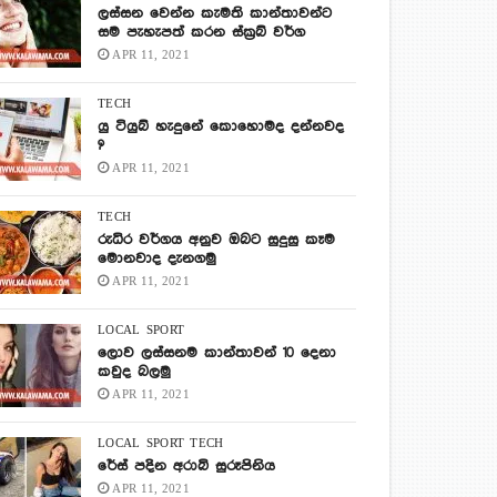
ලස්සන වෙන්න කැමති කාන්තාවන්ට
සම පැහැපත් කරන ස්ක්‍රබ් වර්ග
APR 11, 2021
TECH
යු ටියුබ් හැදුනේ කොහොමද දන්නවද
?
APR 11, 2021
TECH
රුධිර වර්ගය අනුව ඔබට සුදුසු කෑම
මොනවාද දැනගමු
APR 11, 2021
LOCAL
SPORT
ලොව ලස්සනම කාන්තාවන් 10 දෙනා
කවුද බලමු
APR 11, 2021
LOCAL
SPORT
TECH
රේස් පදින අරාබි සුරූපිනිය
APR 11, 2021