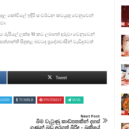
 මුදල කෝවිලේ ඉදිරි සංවර්ධන කටයුතු වෙනුවෙන්
වා.
 රුපියල් ලක්ෂ 10 කට ලබාගත් දරුවා වෙනුවෙන්
්ශාන්ති සිදුකළ බවටද ප්‍රදේශවාසීන් වැඩිදුරටත්
Tweet
KEDIN
TUMBLR
PINTEREST
MAIL
Next Post
බිම වැටුණු කාඩ්පතකින් දහස්
ගණන් බඩු අරගත් බිරිඳ - බුකියේ