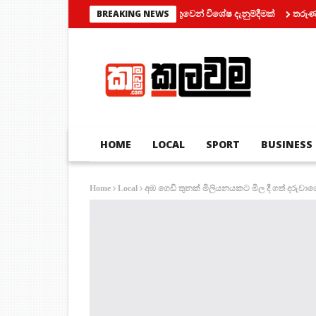
මෝටර් රථ ප්‍රවාහන දෙපාර්තමේන්තුවෙන් විශේෂ දැනුම්දීමක්
තරුණයන් දෙදෙ
BREAKING NEWS
HOME
LOCAL
SPORT
BUSINESS
අඹ ගෙඩි තුනක් මිලියනයකට මිල දී ගත් දරුව
Home
Local