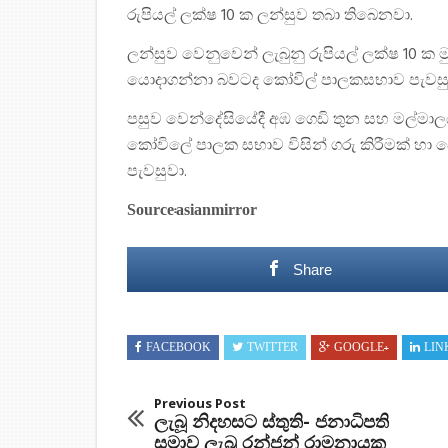
රුපියල් ලක්ෂ 10 ක ලන්සුව තබා තිබෙනවා.
ලන්සුව වෙනුවෙන් ලැබුනු රුපියල් ලක්ෂ 10 ක
යොදාගන්නා බවටද කෝවිල් පාලකසභාව පැවසු
පසුව වෙන්දේසියේදී අඹ ගෙඩි තුන සහ මල්මාලය
කෝවිලේ පාලක සභාව විසින් ගරු කිරීමක් හා සෙත
පැවසුවා.
Source:asianmirror
Share
FACEBOOK
TWITTER
GOOGLE+
LIN
Previous Post
ලැබූ නිදහසට ස්තුති- ජනාධිපති
සමාව ලැබූ රන්ජන් රාමනායක