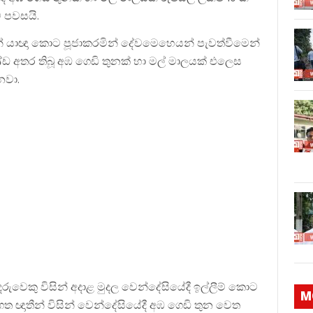
 පවසයි.
වෙන් යාඥා කොට පූජාකරමින් දේවමෙහෙයන් පැවත්වීමෙන්
්ඩ අතර තිබූ අඹ ගෙඩි තුනක් හා මල් මාලයක් එලෙස
නවා.
 දරුවෙකු විසින් අදාළ මුදල වෙන්දේසියේදී ඉල්ලීම් කොට
M
ත ඥාතීන් විසින් වෙන්දේසියේදී අඹ ගෙඩි තුන වෙත