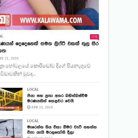
0
AL
ණයන් දෙදෙනෙක් සමග ලිෆ්ට් එකක් තුල සිර
 කත
Y 21, 2026
ිත්‍රා හෝටලයේ කොරිඩෝව දිගේ පියනැගුවේ
 විඩාවකින් වුවද...
LOCAL
පියා සහ පුතා අතර බහින්බස්වීම
මරණයකින් කෙළවර වෙයි
APR 25, 2026
LOCAL
මැරෙන්න ගිය එකා බිමට වැටී ගහන්න
එපා යැයි මරලතෝනි දීලා