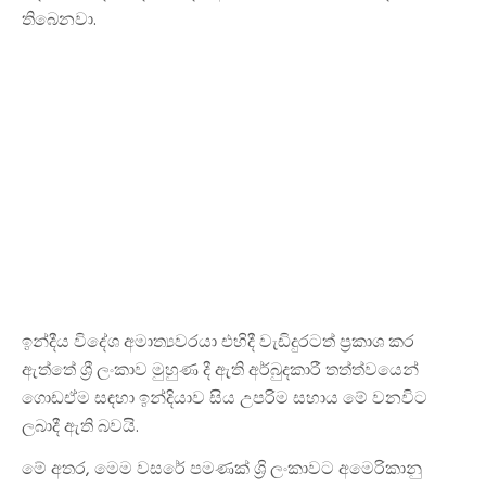
තිබෙනවා.
ඉන්දීය විදේශ අමාත්‍යවරයා එහිදී වැඩිදුරටත් ප්‍රකාශ කර
ඇත්තේ ශ්‍රී ලංකාව මුහුණ දී ඇති අර්බුදකාරී තත්ත්වයෙන්
ගොඩඒම සඳහා ඉන්දියාව සිය උපරිම සහාය මේ වනවිට
ලබාදී ඇති බවයි.
මේ අතර, මෙම වසරේ පමණක් ශ්‍රි ලංකාවට අමෙරිකානු