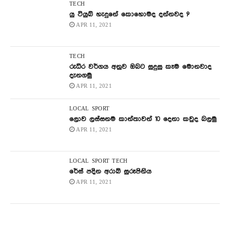
TECH
යු ටියුබ් හැදුනේ කොහොමද දන්නවද ?
APR 11, 2021
TECH
රුධිර වර්ගය අනුව ඔබට සුදුසු කෑම මොනවාද
දැනගමු
APR 11, 2021
LOCAL
SPORT
ලොව ලස්සනම කාන්තාවන් 10 දෙනා කවුද බලමු
APR 11, 2021
LOCAL
SPORT
TECH
රේස් පදින අරාබි සුරූපිනිය
APR 11, 2021