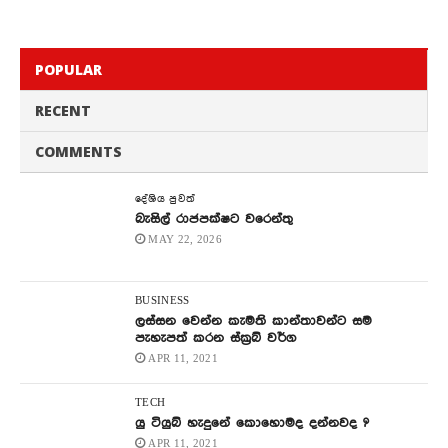
POPULAR
RECENT
COMMENTS
දේශිය පුවත්
බැසිල් රාජපක්ෂට වරෙන්තු
MAY 22, 2026
BUSINESS
ලස්සන වෙන්න කැමති කාන්තාවන්ට සම
පැහැපත් කරන ස්ක්‍රබ් වර්ග
APR 11, 2021
TECH
යු ටියුබ් හැදුනේ කොහොමද දන්නවද ?
APR 11, 2021