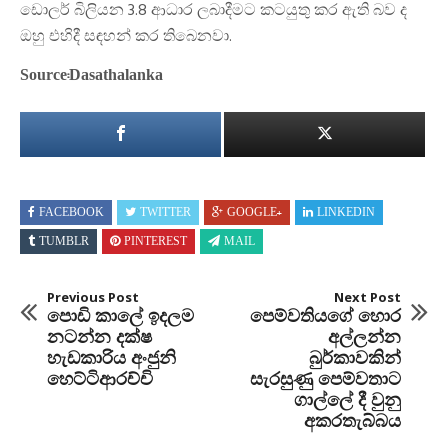
ඩොලර් බිලියන 3.8 ආධාර ලබාදීමට කටයුතු කර ඇති බව ද
ඔහු එහිදී සඳහන් කර තිබෙනවා.
Source:Dasathalanka
FACEBOOK
TWITTER
GOOGLE+
LINKEDIN
TUMBLR
PINTEREST
MAIL
Previous Post
Next Post
පොඩි කාලේ ඉදලම
පෙම්වතියගේ හොර
නටන්න දක්ෂ
අල්ලන්න
හැඩකාරිය අංජුනි
බුර්කාවකින්
හෙට්ටිආරච්චි
සැරසුණු පෙම්වතාට
ගාල්ලේ දී වුනු
අකරතැබ්බය