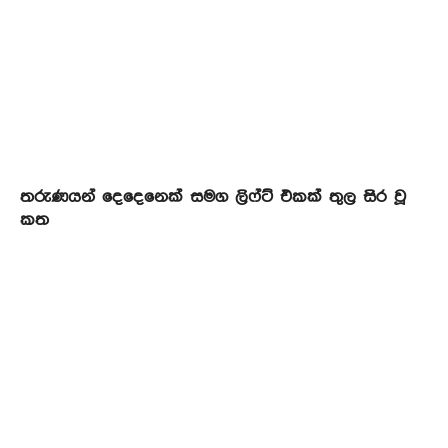
තරුණයන් දෙදෙනෙක් සමග ලිෆ්ට් එකක් තුල සිර වූ
කත