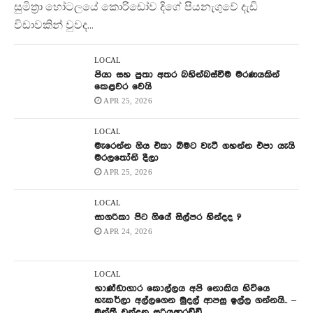
සුමිත්‍රා හෝටලයේ කොරිඩෝව දිගේ පියනැගුවේ දැඩි
විඩාවකින් වුවද...
LOCAL
පියා සහ පුතා අතර බහින්බස්වීම මරණයකින්
කෙළවර වෙයි
APR 25, 2026
LOCAL
මැරෙන්න ගිය එකා බිමට වැටී ගහන්න එපා යැයි
මරලතෝනි දීලා
APR 25, 2026
LOCAL
සාගරිකා පිට ගියේ සිල්පර හින්දද ?
APR 24, 2026
LOCAL
භාණ්ඩාගාර කොල්ලය අපි නොකිය හිටියෙ
හැකර්ලා අල්ලගෙන මුදල් ආපසු ඉල්ල ගන්නයි.. –
මන්ත්‍රී චන්දන සූරියආරච්චි