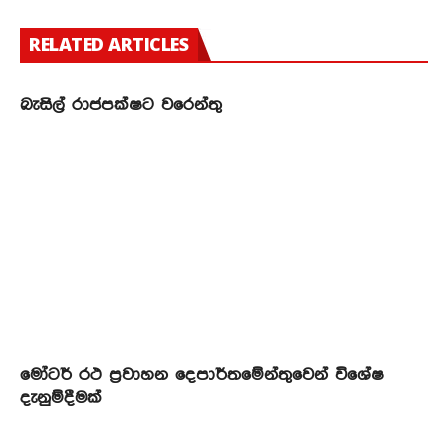
RELATED ARTICLES
බැසිල් රාජපක්ෂට වරෙන්තු
මෝටර් රථ ප්‍රවාහන දෙපාර්තමේන්තුවෙන් විශේෂ
දැනුම්දීමක්