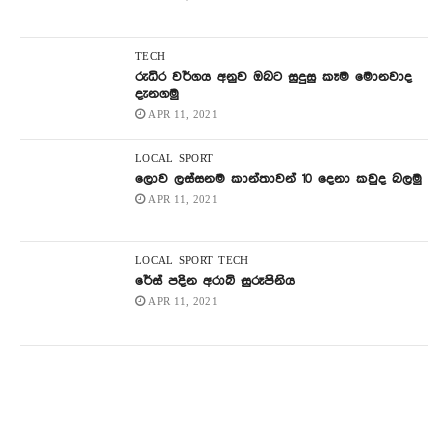
TECH
රුධිර වර්ගය අනුව ඔබට සුදුසු කෑම මොනවාද
දැනගමු
APR 11, 2021
LOCAL
SPORT
ලොව ලස්සනම කාන්තාවන් 10 දෙනා කවුද බලමු
APR 11, 2021
LOCAL
SPORT
TECH
රේස් පදින අරාබි සුරූපිනිය
APR 11, 2021