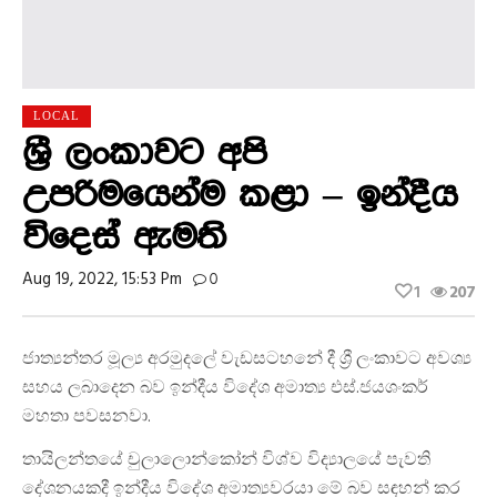
LOCAL
ශ්‍රී ලංකාවට අපි
උපරිමයෙන්ම කළා – ඉන්දීය
විදෙස් ඇමති
Aug 19, 2022, 15:53 Pm
0
1
207
ජාත්‍යන්තර මූල්‍ය අරමුදලේ වැඩසටහනේ දී ශ්‍රී ලංකාවට අවශ්‍ය
සහය ලබාදෙන බව ඉන්දීය විදේශ අමාත්‍ය එස්.ජයශංකර්
මහතා පවසනවා.
තායිලන්තයේ චුලාලොන්කෝන් විශ්ව විද්‍යාලයේ පැවති
දේශනයකදී ඉන්දීය විදේශ අමාත්‍යවරයා මේ බව සඳහන් කර