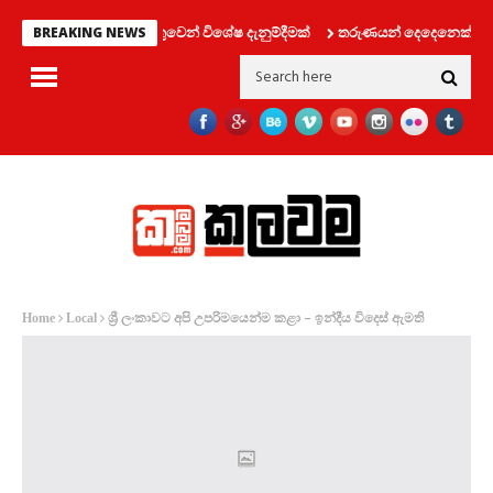
්‍රවාහන දෙපාර්තමේන්තුවෙන් විශේෂ දැනුම්දීමක්
තරුණයන් දෙදෙනෙක් සමග ලිෆ්
BREAKING NEWS
ශ්‍රී ලංකාවට අපි උපරිමයෙන්ම කළා – ඉන්දීය විදෙස් ඇමති
Home
Local