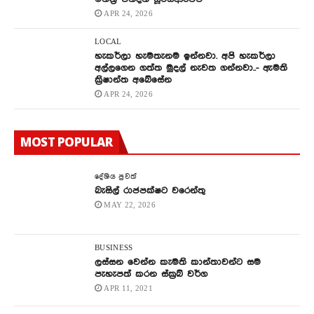
APR 24, 2026
LOCAL
හැකර්ලා හැමතැනම ඉන්නවා. අපි හැකර්ලා
අල්ලගෙන ගත්ත මුදල් නැවත ගන්නවා..- ඇමති
ක්‍රිෂාන්ත අබේසේන
APR 24, 2026
MOST POPULAR
දේශිය පුවත්
බැසිල් රාජපක්ෂට වරෙන්තු
MAY 22, 2026
BUSINESS
ලස්සන වෙන්න කැමති කාන්තාවන්ට සම
පැහැපත් කරන ස්ක්‍රබ් වර්ග
APR 11, 2021