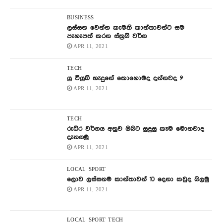
BUSINESS
ලස්සන වෙන්න කැමති කාන්තාවන්ට සම
පැහැපත් කරන ස්ක්‍රබ් වර්ග
APR 11, 2021
TECH
යු ටියුබ් හැදුනේ කොහොමද දන්නවද ?
APR 11, 2021
TECH
රුධිර වර්ගය අනුව ඔබට සුදුසු කෑම මොනවාද
දැනගමු
APR 11, 2021
LOCAL
SPORT
ලොව ලස්සනම කාන්තාවන් 10 දෙනා කවුද බලමු
APR 11, 2021
LOCAL
SPORT
TECH