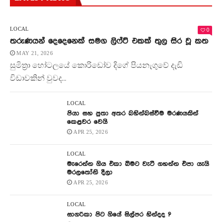
0
LOCAL
තරුණයන් දෙදෙනෙක් සමග ලිෆ්ට් එකක් තුල සිර වූ කත
MAY 21, 2026
සුමිත්‍රා හෝටලයේ කොරිඩෝව දිගේ පියනැගුවේ දැඩි
විඩාවකින් වුවද...
LOCAL
පියා සහ පුතා අතර බහින්බස්වීම මරණයකින්
කෙළවර වෙයි
APR 25, 2026
LOCAL
මැරෙන්න ගිය එකා බිමට වැටී ගහන්න එපා යැයි
මරලතෝනි දීලා
APR 25, 2026
LOCAL
සාගරිකා පිට ගියේ සිල්පර හින්දද ?