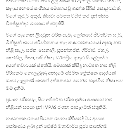
නාඩගම්කාරයෝ ගීතය ලියූ බණ්ඩාර ඇහැලියගොඩයන්ටත්,
කලායතනයේ සංගීතය මෙහෙයවූ ශාන්ත පීරිස් සොයුරාටත්,
මගේ කුරුටු අකුරු කියවා පිටපත ටයිප් කර දුන් තිස්ස
විජේසුන්දර මහතාටත් ස්තූතියි.
මගේ පෑනෙන් ලියවුනු චරිත සැබෑ ලෝකයේ ජීවත්වන සැබෑ
මිනිසුන් බවට පරිවර්තනය කළ නාඩගම්කාරයෝ අපූරු නළු
නිළි කැල; සජිත ,සෙනාලි, ප්‍රසන්නජිත්, ගිරිරාජ්, රහල්,
කෝකිල, මීනා, හසිනිකා, ධර්මප්‍රිය ඇතුළු සියල්ලන්ට
අනේකවාරයක් ස්තූතියි. මෙතෙක් කිසිදු නාට්‍යක නළු නිළි
පිරිසකට නොලැබුණු අන්දමේ අසීමිත ප්‍රේක්ෂක ආදරයක්
ඔබට ලැබුණේ ඔබගේ දක්ෂතාවය මෙන්ම කැපවීම නිසා බව
මම දනිමි.
ප්‍රධාන චරිතවල සිට අතිරේක චරිත දක්වා බොහෝ නළු
නිළියන් සපයා දුන් IMPAS රංගන පාසැලටත් ස්තූතියි.
නාඩගම්කාරයෝ පිටපත රචනා කිරීමේදී ඊට අවශ්‍ය
පෝෂණය ලබා දුන් ජේෂ්ඨ මහාචාර්ය පූජ්‍ය පාතේගම