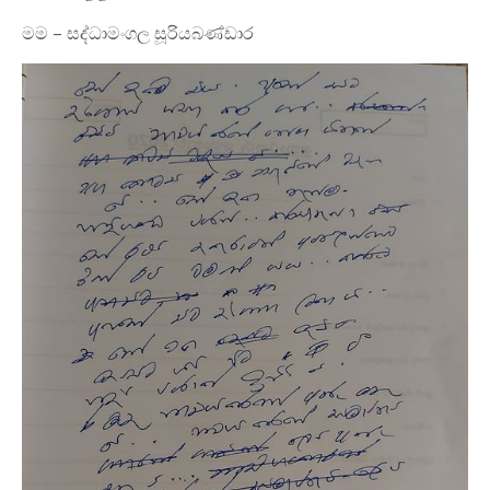
මම – සද්ධාමංගල සූරියබණ්ඩාර