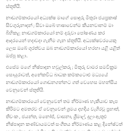
ස්තූතියි.
නාඩගම්කාරයෝ අධ්‍යක්ෂ මාගේ සොදුරු මිතුරා ජයප්‍රකාෂ්
සිවගුරුනාදන් ; සිවා ඔබේ භාෂාවෙන්ම කියනවානම් මා
බිහිකළ නාඩගම්කාරයෝ නම් දරුවා පෝෂණය කර
ආදරයෙන් හදාවදා ගැනීම ගැන ස්තූතියි. අධ්‍යක්ෂවරයෙකු
ලෙස ඔබේ ශූරත්වය ඔබ නාඩගම්කාරයෝ හරහා යළි යළිත්
ඔප්පු කළා..
එසේම මගේ නිෂ්පාදන හවුල්කරු ; මිතුරු චාමර සමවික්‍රම
සොයුරාටත්, අනේකවිධ බාධක කම්කටොළු මධ්‍යයේ
නාඩගම්කාරයෝ ගොඩනගන්නට ගත් වෙහෙස මහන්සිය
වෙනුවෙන් ස්තූතියි.
නාඩගම්කාරයෝ වෙනුවෙන් තම නිර්මාණ හැකියාව කැප
කිරිමට අමතරව ඒ වෙනුවෙන් ශ්‍රමය දහදිය වැගිරවූ ප්‍රභාත්,
තිවංක , ජයන්ත, මනෝජ්, වාසනා, ශ්‍රීමාල්, දුලා ඇතුළු
නිෂ්පාදන කණ්ඩායමටත් සංගීතය නිර්මාණය කළ දිනේෂ්ටත්