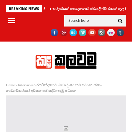
තරුණයන් දෙදෙනෙක් සමග ලිෆ්ට් එකක් තුල සිර වූ කත
BREAKING NEWS
රසවින්දනයට බාධා වුණා නම් සමාවෙන්න–
Home
Interviews
නාඩගම්කරයෝ අවසානයේ සද්ධා තැබූ සටහන