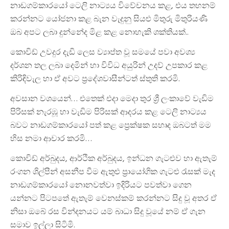
නාඩගම්කාරයෝ ටෙලි නාට්‍යය විවේචනය කළ, එය තහනම්
කරන්නට යෝජනා කළ බැන වැදුනු සියළු මිතුරු මිතුරියණි
ඔබ අපට ලබා දුන්නේද මිළ කළ නොහැකි ශක්තියක්..
කොවිඩ් උවදුර දැඩි ලෙස ව්‍යාප්ත වූ සමයේ පවා අවශ්‍ය
දර්ශන තල ලබා දෙමින් හා විවිධ අයුරින් උදව් උපකාර කළ
කිරිඳිවැල හා ඒ අවට ප්‍රදේශවාසීන්ටත් ස්තුති කරමි.
අවසාන වශයෙන්… එතෙක් එදා මෙදා තුර ශ්‍රී ලංකාවේ වැඩිම
පිරිසක් නැරඹූ හා වැඩිම පිරිසක් ආදරය කළ ටෙලි නාට්‍යය
බවට නාඩගම්කාරයෝ පත් කළ ප්‍රෙක්ෂක සහෘද ඔබටත් මම
හිස නමා ආචාර කරමි…
කොවිඩ් අර්බුදය, ආර්ථික අර්බුදය, ඉන්ධන ගැටළුව හා ඇතැම්
රංගන ශිල්පීන් අසනීප වීම ඇතුළු ප්‍රායෝගික ගැටළු රැසක් මැද
නාඩගම්කාරයෝ නොනවත්වා ඉදිරියට පවත්වා ගෙන
යන්නට පිටපතේ ඇතැම් වෙනස්කම් කරන්නට සිදු වූ අතර ඒ
නිසා ඔබේ රස වින්දනයට යම් බාධා සිදු වූයේ නම් ඒ ගැන
සමාව ඉල්ලා සිටිමි.