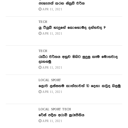
පැහැපත් කරන ස්ක්‍රබ් වර්ග
APR 11, 2021
TECH
යු ටියුබ් හැදුනේ කොහොමද දන්නවද ?
APR 11, 2021
TECH
රුධිර වර්ගය අනුව ඔබට සුදුසු කෑම මොනවාද
දැනගමු
APR 11, 2021
LOCAL
SPORT
ලොව ලස්සනම කාන්තාවන් 10 දෙනා කවුද බලමු
APR 11, 2021
LOCAL
SPORT
TECH
රේස් පදින අරාබි සුරූපිනිය
APR 11, 2021