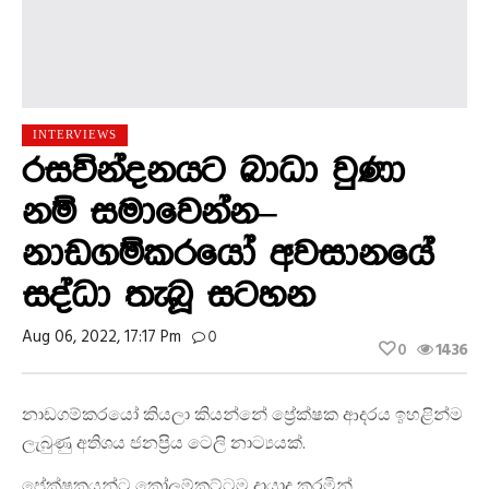
INTERVIEWS
රසවින්දනයට බාධා වුණා
නම් සමාවෙන්න–
නාඩගම්කරයෝ අවසානයේ
සද්ධා තැබූ සටහන
Aug 06, 2022, 17:17 Pm
0
0
1436
නාඩගම්කරයෝ කියලා කියන්නේ ප්‍රේක්ෂක ආදරය ඉහළින්ම
ලැබුණු අතිශය ජනප්‍රිය ටෙලි නාට්‍යයක්.
ප්‍රේක්ෂකයන්ට කෝලම්කුට්ටම දායාද කරමින්