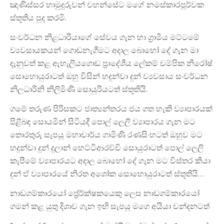
ඤාණිස්සර හාමුදුරුවන් වහන්සේට මගේ නමස්කාරපූර්වක
ස්තූතිය පුද කරමි.
සංවර්ධන නිළධාරියාගේ සේවය ගැන හා ග්‍රාමීය මට්ටමේ
ව්‍යවසායකයන් ගොඩනැගීමට අදාල බොහෝ දේ ගැන මා
දැනුවත් කළ ඇහැලියගොඩ ප්‍රාදේශීය ලේකම් චම්පික නිරෝෂ්
සොහොයුරාටත් ඔහු විසින් හදුන්වා දුන් ව්‍යවසාය සංවර්ධන
නිලධාරිනි නිලිමිණි සොයුරියටත් ස්තූතියි.
ගමේ තරුණ පිරිසකට ජාත්‍යන්තරය ජය ගත හැකි ව්‍යාපාරයක්
පිළිබඳ සොයමින් සිටියදී පොල් ලෙලි ව්‍යාපාරය ගැන මට
තොරතුරු සැපයූ මහාචාර්ය ගාමිණි රණසිංහටත් ඔහුව මට
හදුන්වා දුන් දුලාන් හෙට්ටිආරච්චි සොයුරාටත් පොල් ලෙලි
කැපීමේ ව්‍යාපාරයට අදාල බොහෝ දේ ගැන මට විස්තර කියා
දුන් ඒ ව්‍යාපාරයේ නිරත අශෝක සොහොයුරාටත් ස්තූතියි…
නාඩගම්කාරයෝ ප්‍ර්‍රේක්ෂකයෙකු ලෙස නාඩගම්කාරයෝ
ගමන් කළ යුතු දිශාව ගැන ඉඟි සැපයූ මගෙ අයියා චන්දනටත්