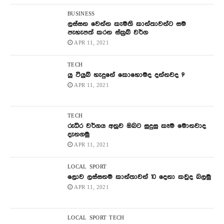
BUSINESS
ලස්සන වෙන්න කැමති කාන්තාවන්ට සම
පැහැපත් කරන ස්ක්‍රබ් වර්ග
APR 11, 2021
TECH
යු ටියුබ් හැදුනේ කොහොමද දන්නවද ?
APR 11, 2021
TECH
රුධිර වර්ගය අනුව ඔබට සුදුසු කෑම මොනවාද
දැනගමු
APR 11, 2021
LOCAL
SPORT
ලොව ලස්සනම කාන්තාවන් 10 දෙනා කවුද බලමු
APR 11, 2021
LOCAL
SPORT
TECH