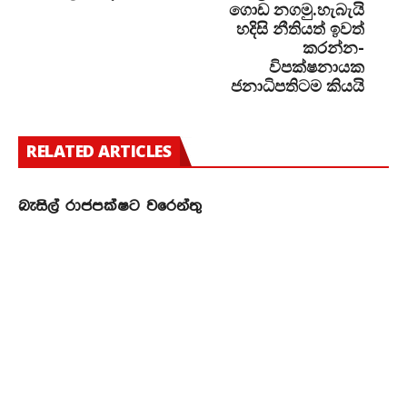
ගොඩ නගමු.හැබැයි
හදිසි නීතියත් ඉවත්
කරන්න-
විපක්ෂනායක
ජනාධිපතිටම කියයි
RELATED ARTICLES
බැසිල් රාජපක්ෂට වරෙන්තු