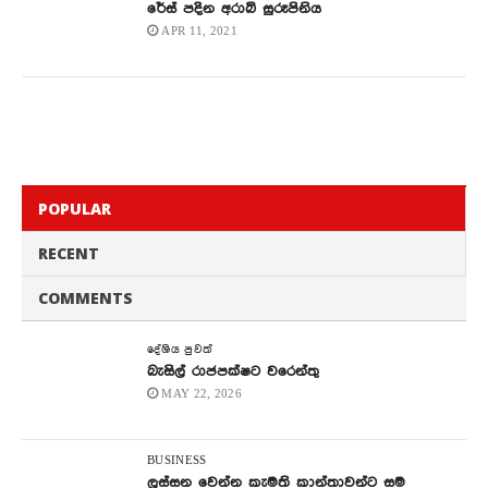
රේස් පදින අරාබි සුරූපිනිය
APR 11, 2021
POPULAR
RECENT
COMMENTS
දේශිය පුවත්
බැසිල් රාජපක්ෂට වරෙන්තු
MAY 22, 2026
BUSINESS
ලස්සන වෙන්න කැමති කාන්තාවන්ට සම