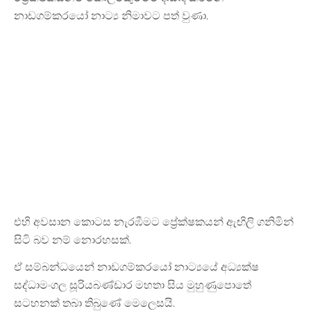
නාඩගම්කරයෝ නාට්‍ය නිමාවට පත් වුණා.
එහි අවසාන කොටස නැරඹීමට ප්‍රේක්ෂකයන් ඇඟිලි ගනිමින්
සිටි බව නම් නොරහසක්.
ඒ සම්බන්ධයෙන් නාඩගම්කරයෝ නාට්‍යයේ අධ්‍යක්ෂ
සද්ධාමංගල සූරියබණ්ඩාර මහතා සිය මුහුණුපොතේ
සටහනක් තබා තිබුණේ මෙලෙසයි.