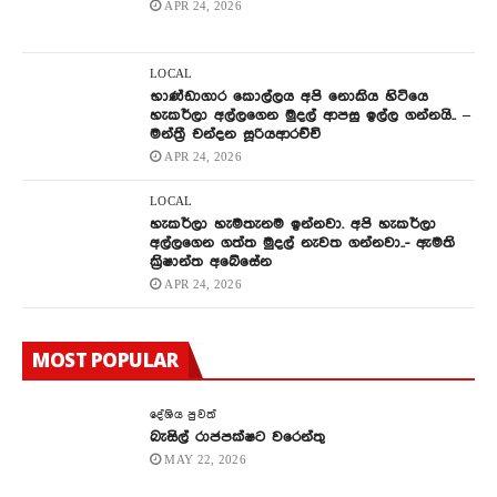
APR 24, 2026
LOCAL
භාණ්ඩාගාර කොල්ලය අපි නොකිය හිටියෙ
හැකර්ලා අල්ලගෙන මුදල් ආපසු ඉල්ල ගන්නයි.. –
මන්ත්‍රී චන්දන සූරියආරච්චි
APR 24, 2026
LOCAL
හැකර්ලා හැමතැනම ඉන්නවා. අපි හැකර්ලා
අල්ලගෙන ගත්ත මුදල් නැවත ගන්නවා..- ඇමති
ක්‍රිෂාන්ත අබේසේන
APR 24, 2026
MOST POPULAR
දේශිය පුවත්
බැසිල් රාජපක්ෂට වරෙන්තු
MAY 22, 2026