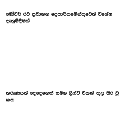
මෝටර් රථ ප්‍රවාහන දෙපාර්තමේන්තුවෙන් විශේෂ
දැනුම්දීමක්
තරුණයන් දෙදෙනෙක් සමග ලිෆ්ට් එකක් තුල සිර වූ
කත