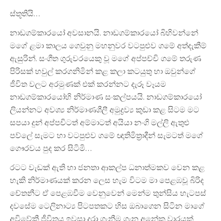
ස්තූතියි…
නාඩගම්කාරයෝ අවසානයි. නාඩගම්කාරයෝ බිහිවන්නේ
මගේ ළමා කාලය ගෙවුනු මහනුවර වටපුළුව ගමේ අත්දැකීම්
ඇසුරින්. සංගීත ගුරුවරයෙකු වූ මගේ අප්පච්චි ගමේ තරුණ
පිරිසක් හවුල් කරගනිමින් කළ කලා කටයුතු හා ඔවුන්ගේ
ජීවිත වලට අරමුණක් එක් කරන්නට දැරූ වෑයම
නාඩගම්කාරයෝහි නිර්මාණ සංකල්පයයි. නාඩගම්කාරයෝ
ලියන්නට අවශ්‍ය නිර්මාණශීලී අමුද්‍රව්‍ය කුඩා කළ සිටම මට
සපයා දුන් අප්පචිටත් අම්මාටත් අයියා නංගි මල්ලි ඇතුළු
පව්ලේ සැමට හා වටපුළුව ගමේ ඥාතිමිත්‍රාදීන් සැමටත් මගේ
ගෞරවය පුද කර සිටිමි…
රටට වැඩක් ඇති හා ජනතා ආකල්ප ධනාත්මකව වෙන කළ
හැකි නිර්මාණයක් කරන ලෙස හැම විටම මා පෙළඹවූ බිරිද
චේතනීට ඒ පෙළඹවීම වෙනුවෙන් මෙන්ම තුන්සිය හැටපස්
දවසේම ටෙලිනාට්‍ය පිටපතකට හිස ඔබාගෙන සිටින මාගේ
අවිවේකී ජීවිතය ඉවසා දරා ගැනීම ගැන අනේක වාරයක්