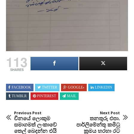
113
SHARES
FACEBOOK
TWITTER
GOOGLE+
LINKEDIN
TUMBLR
PINTEREST
MAIL
Previous Post
Next Post
චීනයේ ලොකුම
තනතුරු එපා.
සමාගමත් ලංකාවේ
පාර්ලිමේන්තු කමිටු
තෙල් ‌බෙදන්න එයි
ක්‍රමය හරහා රට