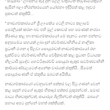
” සරුසාර ” ලාංඡනය ඇද දුන් මල්ලී චතුරටත් තරුණයෙකුගේ
ඇසින් බලා නිරන්තරයෙන් යෝජනා ඉදිරිපත් කළ ඉදුවර
පුතාටත් ස්තූතියි…
” නාඩගම්කාරයෝ” ශ්‍රී ලාංකේය ටෙලි නාට්‍ය කලාවේ
පෙරලියක් කරන බව එහි මුල් කොටස් පහ පමණක් නරඹා
තීරණය කළ හා නාඩගම්කාරයෝ මේ තැනට ගෙන එන්නට
අනුපමේය සහයක් ලබා දුන් ස්වර්ණවාහිනියේ නාලිකා
ප්‍රධානී රංගන ද සිලවා සොයුරාටත් නාඩගම්කාරයෝ රඟ
දැක්වීමට ස්වර්ණවාහිනිය වේදිකාවක් කළ ප්‍රධාන විධායක
නිලධාරී සුදේව හෙට්ටිආරච්චි සොයුරා ඇතුළු සවර්ණවාහිනී
කාර්යමණ්ඩලයටත් අනේක වාරයක් ස්තුතියි…සිමෙත්
සොයුරාණෙනි ඒ ස්තූතිය ඔබටත් අයිතිය.
නාඩගම්කාරයෝ වෙනුවෙන් පත්තර වල පිටු ගණන් වෙන්
කළ සදුන් ගමගේ ඇතුළු හිතාදර පත්තර මුතුරන්ටත් , සමාජ
මාධ්‍ය හිතවතුන්ටත්, ඡායාරූප ශිල්පීන්ටත් ස්තූතියි . ඔබගේ
සහාය අපට දුන්නේ මහත් ශක්තියක්..