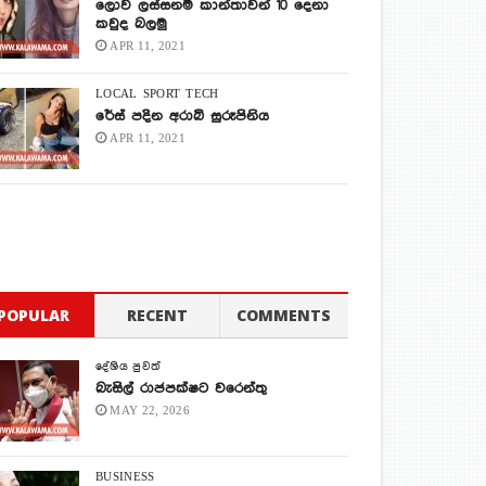
ලොව ලස්සනම කාන්තාවන් 10 දෙනා
කවුද බලමු
APR 11, 2021
LOCAL
SPORT
TECH
රේස් පදින අරාබි සුරූපිනිය
APR 11, 2021
POPULAR
RECENT
COMMENTS
දේශිය පුවත්
බැසිල් රාජපක්ෂට වරෙන්තු
MAY 22, 2026
BUSINESS