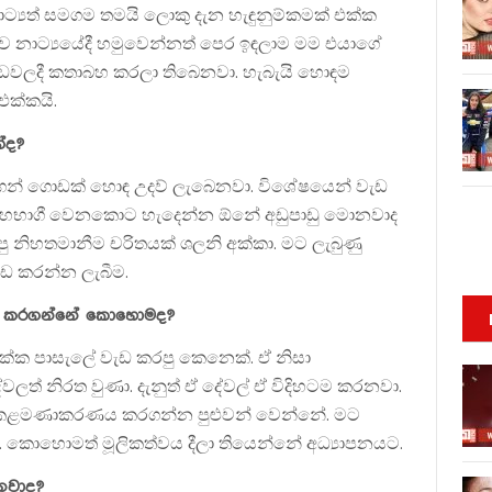
ාට්‍යත් සමගම තමයි ලොකු දැන හැඳුනුම්කමක් එක්ක
ාව නාට්‍යයේදී හමුවෙන්නත් පෙර ඉඳලාම මම එයාගේ
ැඩවලදී කතාබහ කරලා තිබෙනවා. හැබැයි හොඳම
එක්කයි.
ේද?
ගෙන් ගොඩක් හොඳ උදව් ලැබෙනවා. විශේෂයෙන් වැඩ
ලට සහභාගී වෙනකොට හැදෙන්න ඕනේ අඩුපාඩු මොනවාද
ු නිහතමානීම චරිතයක් ශලනි අක්කා. මට ලැබුණු
 කරන්න ලැබීම.
ෙන් කරගන්නේ කොහොමද?
එක්ක පාසැලේ වැඩ කරපු කෙනෙක්. ඒ නිසා
ලත් නිරත වුණා. දැනුත් ඒ දේවල් ඒ විදිහටම කරනවා.
ාලය කළමණාකරණය කරගන්න පුළුවන් වෙන්නේ. මට
ේ. කොහොමත් මූලිකත්වය දීලා තියෙන්නේ අධ්‍යාපනයට.
නවාද?