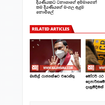
දියණියකට ටනාශාගේ අම්මාගෙන්
තම දියණියගේ මංගල ඇදුම
නොමිලේ
RELATED ARTICLES
බැසිල් රාජපක්ෂට වරෙන්තු
මෝටර් රථ ප
දෙපාර්තමේ
දැනුම්දීමක්