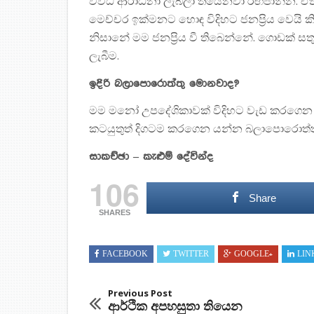
විවිධ ආරාධනා ලැබිලා තියෙනවා රඟපාන්න. ඒත
මෙච්චර ඉක්මනට හොඳ විදිහට ජනප්‍රිය වෙයි
නිසානේ මම ජනප්‍රිය වී තිබෙන්නේ. ගොඩක් සත
ලැබීම.
ඉදිරි බලාපොරොත්තු මොනවාද?
මම මනෝ උපදේශිකාවක් විදිහට වැඩ කරගෙන 
කටයුතුත් දිගටම කරගෙන යන්න බලාපොරොත්ත
සාකච්ඡා – කැළුම් දේවින්ද
106
Share
SHARES
FACEBOOK
TWITTER
GOOGLE+
LIN
Previous Post
ආර්ථික අපහසුතා තියෙන