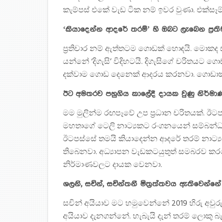
කැම්පස් එකේ වැඩ ටික නම් ඉවර වුණා. එක්සෑ
‘කියාදෙන්න ආදරේ තරම්’ හි ඔබට ලැබෙන ප්‍
ප්‍රතිචාර නම් ඇත්තටම ගොඩක් හොඳයි. මොකද 
යන්නේ ‘දිගැසි’ විදිහටයි. දිගැසිගේ චරිතයට 
දක්වාම ගොඩ දෙනෙක් ආදරය කරනවා. ගොඩාක් 
ඊට අමතරව පහුගිය කාලේදී දායක වුණු නිර්ම
මම මුලින්ම රඟපෑවේ උප ප්‍රධාන චරිතයක්. ඊ
මහතාගේ ටෙලි නාට්‍යකට රංගනයෙන් සම්බන්ධ ව
ඊටපස්සේ තමයි කියාදෙන්න ආදරේ තරම් නාට්‍
තිබෙනවා. අධ්‍යාපන වැඩකටයුතුත් සමබරව 
නිර්මාණවලට දායක වෙනවා.
ශලනි, සචින්, සචින්තනී මිත්‍රත්තවය ඇතිවෙන
සචින් අයියාව මට හමුවෙන්නේ 2019 හිරු අවුර
අයියාව දැනගන්නේ. හැබැයි දැන් තරම් ලොකු බ