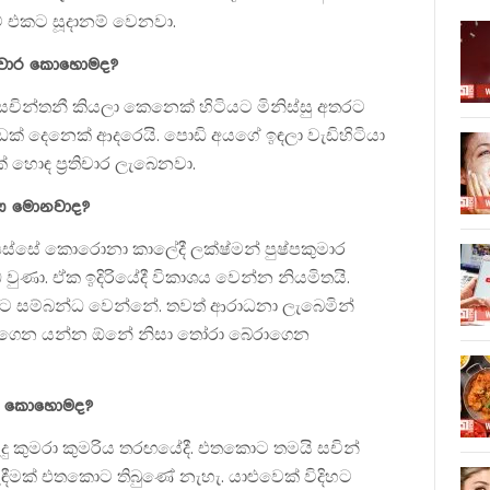
ම් එකට සූදානම් වෙනවා.
රතිචාර කොහොමද?
සචින්තනී කියලා කෙනෙක් හිටියට මිනිස්සු අතරට
ගොඩක් දෙනෙක් ආදරෙයි. පොඩි අයගේ ඉඳලා වැඩිහිටියා
හොඳ ප්‍රතිචාර ලැබෙනවා.
ාණ මොනවාද?
ටපස්සේ කොරොනා කාලේදී ලක්ෂ්මන් පුෂ්පකුමාර
ුණා. ඒක ඉදිරියේදී විකාශය වෙන්න නියමිතයි.
යට සම්බන්ධ වෙන්නේ. තවත් ආරාධනා ලැබෙමින්
කරගෙන යන්න ඕනේ නිසා තෝරා බේරාගෙන
්නේ කොහොමද?
ුදු කුමරා කුමරිය තරඟයේදී. එතකොට තමයි සචින්
ැඳීමක් එතකොට තිබුණේ නැහැ. යාළුවෙක් විදිහට