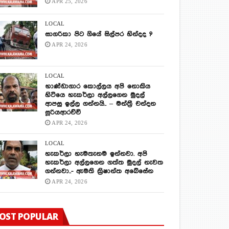
APR 25, 2026
LOCAL
සාගරිකා පිට ගියේ සිල්පර හින්දද ?
APR 24, 2026
LOCAL
භාණ්ඩාගාර කොල්ලය අපි නොකිය
හිටියෙ හැකර්ලා අල්ලගෙන මුදල්
ආපසු ඉල්ල ගන්නයි.. – මන්ත්‍රී චන්දන
සූරියආරච්චි
APR 24, 2026
LOCAL
හැකර්ලා හැමතැනම ඉන්නවා. අපි
හැකර්ලා අල්ලගෙන ගත්ත මුදල් නැවත
ගන්නවා..- ඇමති ක්‍රිෂාන්ත අබේසේන
APR 24, 2026
OST POPULAR