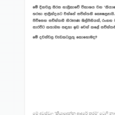
මේ දිනවල සිරස නාලිකාවේ විකාශය වන ‘කියාද
හරහා ආලින්දයට එන්නේ සචින්තනී කෞෂල්‍යායි.
පිවිසෙන සචින්තනී නිරූපණ ශිල්පිනියක්, රංගන
සාරවිට කතාබහ සඳහා ඉඩ වෙන් කළේ සචින්තනී
මේ දවස්වල වැඩකටයුතු කොහොමද?
මේ දවස්වල ‘කියාදෙන්න ආදරේ තරම්’ ටෙලි නා