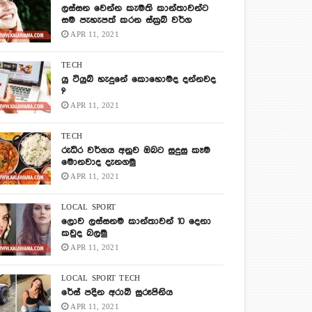
ලස්සන වෙන්න කැමති කාන්තාවන්ට
සම පැහැපත් කරන ස්ක්‍රබ් වර්ග
APR 11, 2021
TECH
යු ටියුබ් හැදුනේ කොහොමද දන්නවද
?
APR 11, 2021
TECH
රුධිර වර්ගය අනුව ඔබට සුදුසු කෑම
මොනවාද දැනගමු
APR 11, 2021
LOCAL
SPORT
ලොව ලස්සනම කාන්තාවන් 10 දෙනා
කවුද බලමු
APR 11, 2021
LOCAL
SPORT
TECH
රේස් පදින අරාබි සුරූපිනිය
APR 11, 2021