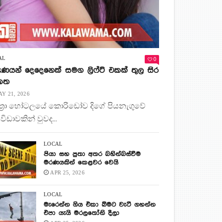
0
AL
ණයන් දෙදෙනෙක් සමග ලිෆ්ට් එකක් තුල සිර
 කත
Y 21, 2026
ිත්‍රා හෝටලයේ කොරිඩෝව දිගේ පියනැගුවේ
 විඩාවකින් වුවද...
LOCAL
පියා සහ පුතා අතර බහින්බස්වීම
මරණයකින් කෙළවර වෙයි
APR 25, 2026
LOCAL
මැරෙන්න ගිය එකා බිමට වැටී ගහන්න
එපා යැයි මරලතෝනි දීලා