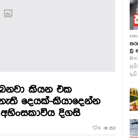
LOC
තරු
වූ
MA
සුම
දැඩි
 ලබනවා කියන එක
ැති දෙයක්-කියාදෙන්න
අහිංසකාවිය දිගසි
0
253