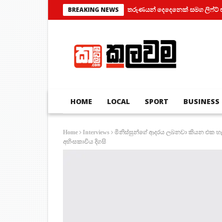
තරුණයන් දෙදෙනෙක් සමග ලිෆ්ට් එකක් තුල 
BREAKING NEWS
HOME
LOCAL
SPORT
BUSINESS
මිනිස්සුන්ගේ ආදරය ලබනවා කියන එක හ
Home
Interviews
අහිංසකාවිය දිගසි