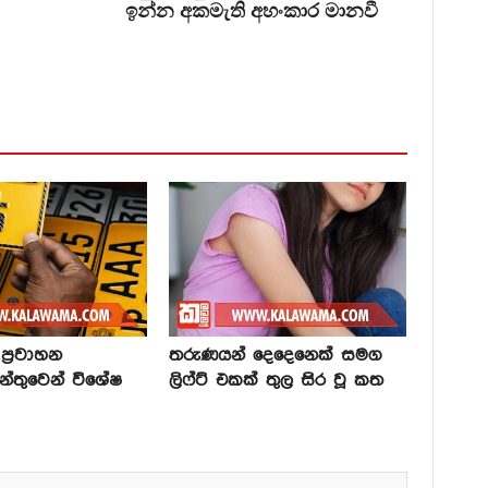
ඉන්න අකමැති අහංකාර මානවී
්‍රවාහන
තරුණයන් දෙදෙනෙක් සමග
න්තුවෙන් විශේෂ
ලිෆ්ට් එකක් තුල සිර වූ කත