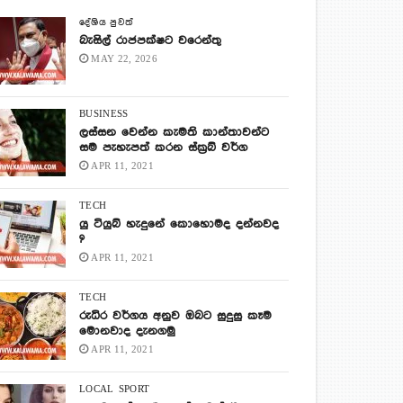
දේශිය පුවත්
බැසිල් රාජපක්ෂට වරෙන්තු
MAY 22, 2026
BUSINESS
ලස්සන වෙන්න කැමති කාන්තාවන්ට
සම පැහැපත් කරන ස්ක්‍රබ් වර්ග
APR 11, 2021
TECH
යු ටියුබ් හැදුනේ කොහොමද දන්නවද
?
APR 11, 2021
TECH
රුධිර වර්ගය අනුව ඔබට සුදුසු කෑම
මොනවාද දැනගමු
APR 11, 2021
LOCAL
SPORT