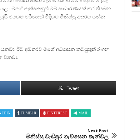
් මගේ තෝරා බේරා ගැනීම් එක්ක මම හිතුවේ නැහැ
 කියලා. මගේ පැත්තෙනුත් මම සාධාරණයක් කර තිබෙන
ුටුයි එහෙම චරිතයක් විදිහට මිනිස්සු අතරට යන්න
යනවා. ඊට අමතරව මගේ අධ්‍යාපන කටයුතුත් රංගන
ු වනවා.
Tweet
KEDIN
TUMBLR
PINTEREST
MAIL
Next Post
මිනිස්සු වැඩිපුර ගැවසෙන තැන්වල