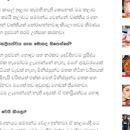
කාලේ ඉඳලාම කැමති නැති කෙනෙක්. මම කලාව
 තමයි කලාවට සම්බන්ධ වෙන්නේ. වෘත්තීය රංගන
්තෙන් වෘත්තීයක් තෝරාගන්නවාද කියලා තවම තීරණය
පුළුවන් තරම් උත්සාහ කරනවා.
ජනප්‍රියත්වය ගැන මොකද හිතෙන්නේ?
පුළුවන්. හොඳට සහ නරකට දෙවිදිහටම ප්‍රසිද්ධ
ියන එක හැමෝටම ලැබෙන්නේ නැහැ. මගේ ගුරුවරයෙක්
ටියත් වැඩක් නැහැ මිනිස්සුන්ට මතක හිටින චරිතයක්
දිගැසි චරිතයත් එක්ක මමත් මිනිස්සුන්ට මතක සහ
රනවා. මගෙත් තව අඩුපාඩු ගොඩක් තිබෙනවා.
ම ලැබෙන්නේ නැති දෙයක්. ඒ ජනප්‍රියත්වය හොඳ
 වෙයි කියලා?
ංගනයට සම්බන්ධ වෙලා ඉන්නවා. ඒ කාලයේදී මට