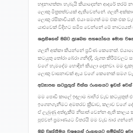
හඳුනාගත්තා. හැබැයි කියාදෙන්න ආදරේ තරම් න
ලොකු මිත්‍රතත්වයක් ඇතිවෙන්නේ. ශලනි අක්ක
ලොකු රසිකාවියක්. එයා සමගත් මම එක එක ව
යාළුවෙක් විදිහට සමීප වෙන්නේ මේ නාට්‍යයත් 
ශලනිගෙන් ඔබට ලැබෙන සහයෝගය මොන වග
ශලනි අක්කා කියන්නේ ප්‍රවීණ කෙනෙක්. එයා
කටයුතු තෝරා බේරා ගනිද්දි, රූගත කිරීම්ව
වගේ හැමදේම හොඳින් කියලා දෙනවා. මම දැකප
ලොකු වාසනාවක් ඇය වගේ කෙනෙක් සමග වැඩ
අධ්‍යාපන කටයුතුත් එක්ක රංගනයට ඉඩක් ව
මම පොඩි කාලේ ඉඳලාම බාහිර වැඩ කටයුතුත් 
ඉගෙනගැනීමට අමතරව ක්‍රීඩාව, කලාව වගේ දේව
ඒ ලැබුණු අත්දැකීම් නිසාත් වෙන්න ඇති ක
පුළුවන් ප්‍රමාණයට විතරයි මම වැඩ බාර ගන්න
ඔබ වෘත්තීමය වශයෙන් රංගනයට සම්බන්ධ වෙ