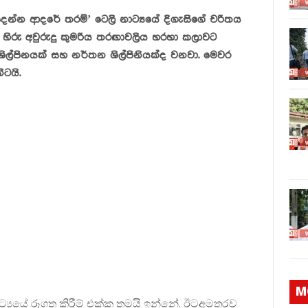
ෙන්න ආදරේ තරම්’ ටෙලි නාට්‍යයේ දිගැසිගේ චරිතය
 හිරු අවුරුදු කුමරිය තරඟාවලිය හරහා කලාවට
 ශිල්පිනයක් සහ නර්තන ශිල්පිනියක්ද වනවා. මෙවර
ටයි.
M
ට්‍යයේ රූගත කිරීම් එක්ක තමයි ඉන්නේ. ඊටඅමතරව