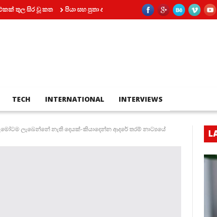
සිර වූ කත
පියා සහ පුතා අතර බහින්බස්වීම මරණයකින් කෙළවර වෙයි
කෝටි
TECH
INTERNATIONAL
INTERVIEWS
ැමෝටම ලැබෙන්නේ නැති දෙයක්-කියාදෙන්න ආදරේ තරම් නාට්‍යයේ
L