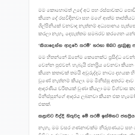
මම කොහොමත් උදේ අට පහ රස්සාවකට පොඩි 
කියන දේ රසවිඳිනවා සහ මගේ ආත්ම තෘප්තියට
ශිල්පිනියක් වනවාද නැත්නම් අධ්‍යපානය පැත
කරලා නැහැ. දෙපැත්තම සමබරව කරගෙන යන්න 
‘කියාදෙන්න ආදරේ තරම්’ හරහා ඔබට ලැබුණු 
මම හිතන්නේ ඕනේම කෙනෙක්ට ප්‍රසිද්ධ වෙන්න 
වෙන්න පුළුවන්. හැබැයි ජනප්‍රිය වෙනවා ක
කියන කතාවක් තමයි අවුරුද්දට නාට්‍ය දහයක හි
වුණේ නැත්නම් කියලා. මම මිනිස්සු අතරට ආව 
ආදරණීය චරිතයක් වුණා කියලා මම විශ්වාස ක
මිනිස්සුන්ගේ ආදරය ලබනවා කියන එක හැමෝට
එකක්.
කලාවට එද්දි හිතුවද මේ තරම් ඉක්මනට ජනප්‍රිය
නැහැ. මම වසර ගණනාවක්ම නිරූපණයට සහ ර