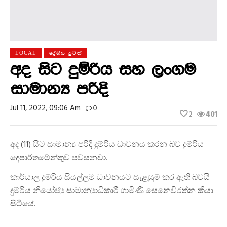
LOCAL
දේශිය පුවත්
අද සිට දුම්රිය සහ ලංගම
සාමාන්‍ය පරිදි
Jul 11, 2022, 09:06 Am
0
2
401
අද (11) සිට සාමාන්‍ය පරිදි දුම්රිය ධාවනය කරන බව දුම්රිය
දෙපාර්තමේන්තුව පවසනවා.
කාර්යාල දුම්රිය සියල්ලම ධාවනයට සැළසුම් කර ඇති බවයි
දුම්රිය නියෝජ්‍ය සාමාන්‍යාධිකාරී ගාමිණී සෙනෙවිරත්න කියා
සිටියේ.