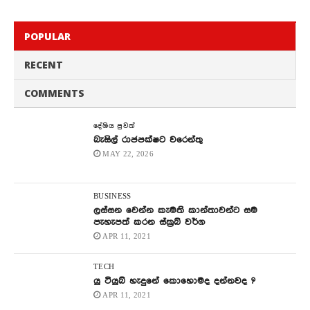
POPULAR
RECENT
COMMENTS
දේශිය පුවත්
බැසිල් රාජපක්ෂට වරෙන්තු
MAY 22, 2026
BUSINESS
ලස්සන වෙන්න කැමති කාන්තාවන්ට සම
පැහැපත් කරන ස්ක්‍රබ් වර්ග
APR 11, 2021
TECH
යු ටියුබ් හැදුනේ කොහොමද දන්නවද ?
APR 11, 2021