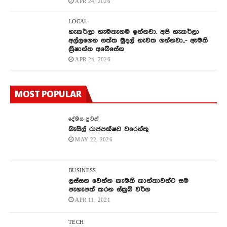
APR 24, 2026
LOCAL
හැකර්ලා හැමතැනම ඉන්නවා. අපි හැකර්ලා
අල්ලගෙන ගත්ත මුදල් නැවත ගන්නවා..- ඇමති
ක්‍රිෂාන්ත අබේසේන
APR 24, 2026
MOST POPULAR
දේශිය පුවත්
බැසිල් රාජපක්ෂට වරෙන්තු
MAY 22, 2026
BUSINESS
ලස්සන වෙන්න කැමති කාන්තාවන්ට සම
පැහැපත් කරන ස්ක්‍රබ් වර්ග
APR 11, 2021
TECH