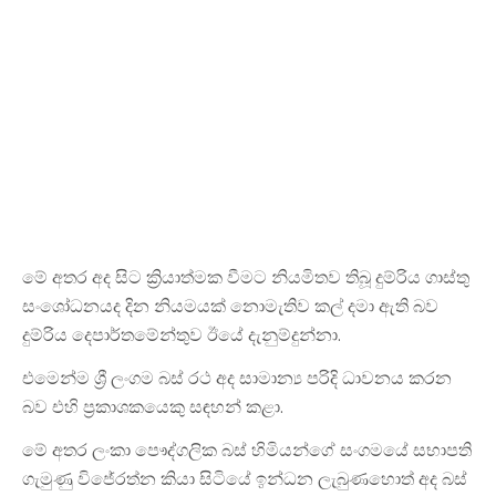
මේ අතර අද සිට ක්‍රියාත්මක වීමට නියමිතව තිබූ දුම්රිය ගාස්තු
සංශෝධනයද දින නියමයක් නොමැතිව කල් දමා ඇති බව
දුම්රිය දෙපාර්තමේන්තුව ඊයේ දැනුම්දුන්නා.
එමෙන්ම ශ්‍රී ලංගම බස් රථ අද සාමාන්‍ය පරිදි ධාවනය කරන
බව එහි ප්‍රකාශකයෙකු සඳහන් කළා.
මේ අතර ලංකා පෞද්ගලික බස් හිමියන්ගේ සංගමයේ සභාපති
ගැමුණු විජේරත්න කියා සිටියේ ඉන්ධන ලැබුණහොත් අද බස්