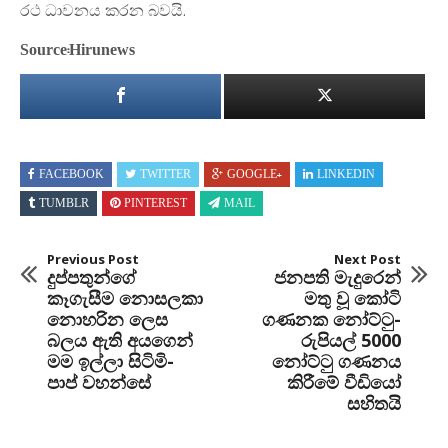
රථ ධාවනය කරන බවයි.
Source:Hirunews
FACEBOOK
TWITTER
GOOGLE+
LINKEDIN
TUMBLR
PINTEREST
MAIL
Previous Post
Next Post
දුප්පතුන්ගේ
ජනපති මැදුරෙන්
කෑගැසීම නොසලකා
මතු වූ කෝටි
නොහරින ලෙස
ගණනක නෝට්ටු-
බලය ඇති අයගෙන්
රුපියල් 5000
මම ඉල්ලා සිටිමි-
නෝට්ටු ගණනය
පාප් වහන්සේ
කිරීමේ වීඩියෝ
සහිතයි