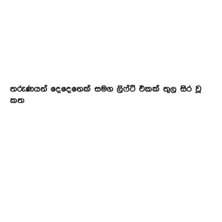
තරුණයන් දෙදෙනෙක් සමග ලිෆ්ට් එකක් තුල සිර වූ
කත