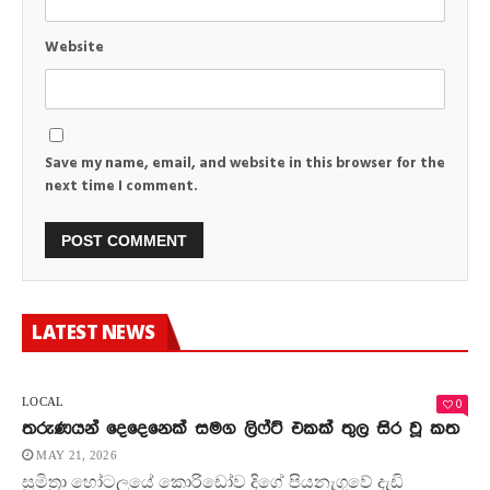
Website
Save my name, email, and website in this browser for the
next time I comment.
LATEST NEWS
0
LOCAL
තරුණයන් දෙදෙනෙක් සමග ලිෆ්ට් එකක් තුල සිර වූ කත
MAY 21, 2026
සුමිත්‍රා හෝටලයේ කොරිඩෝව දිගේ පියනැගුවේ දැඩි