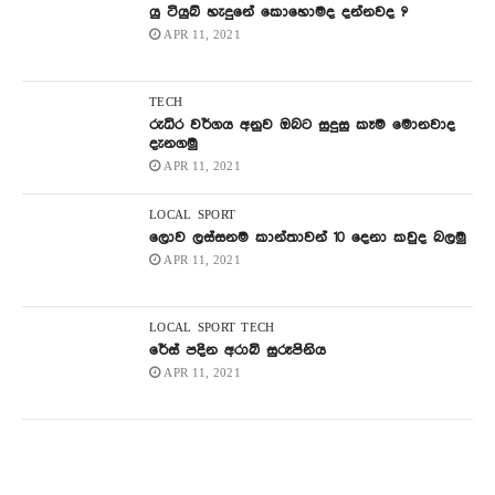
යු ටියුබ් හැදුනේ කොහොමද දන්නවද ?
APR 11, 2021
TECH
රුධිර වර්ගය අනුව ඔබට සුදුසු කෑම මොනවාද
දැනගමු
APR 11, 2021
LOCAL
SPORT
ලොව ලස්සනම කාන්තාවන් 10 දෙනා කවුද බලමු
APR 11, 2021
LOCAL
SPORT
TECH
රේස් පදින අරාබි සුරූපිනිය
APR 11, 2021