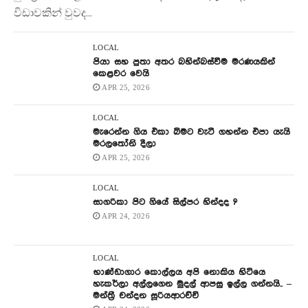
විඩාවකින් වුවද...
LOCAL
පියා සහ පුතා අතර බහින්බස්වීම මරණයකින්
කෙළවර වෙයි
APR 25, 2026
LOCAL
මැරෙන්න ගිය එකා බිමට වැටී ගහන්න එපා යැයි
මරලතෝනි දීලා
APR 25, 2026
LOCAL
සාගරිකා පිට ගියේ සිල්පර හින්දද ?
APR 24, 2026
LOCAL
භාණ්ඩාගාර කොල්ලය අපි නොකිය හිටියෙ
හැකර්ලා අල්ලගෙන මුදල් ආපසු ඉල්ල ගන්නයි.. –
මන්ත්‍රී චන්දන සූරියආරච්චි