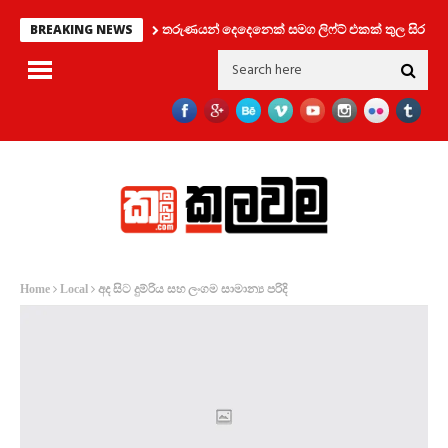
තරුණයන් දෙදෙනෙක් සමග ලිෆ්ට් එකක් තුල සිර වූ කත
BREAKING NEWS
අද සිට දුම්රිය සහ ලංගම සාමාන්‍ය පරිදි
Home
Local