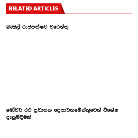
RELATED ARTICLES
බැසිල් රාජපක්ෂට වරෙන්තු
මෝටර් රථ ප්‍රවාහන දෙපාර්තමේන්තුවෙන් විශේෂ
දැනුම්දීමක්