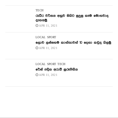
TECH
රුධිර වර්ගය අනුව ඔබට සුදුසු කෑම මොනවාද
දැනගමු
APR 11, 2021
LOCAL
SPORT
ලොව ලස්සනම කාන්තාවන් 10 දෙනා කවුද බලමු
APR 11, 2021
LOCAL
SPORT
TECH
රේස් පදින අරාබි සුරූපිනිය
APR 11, 2021