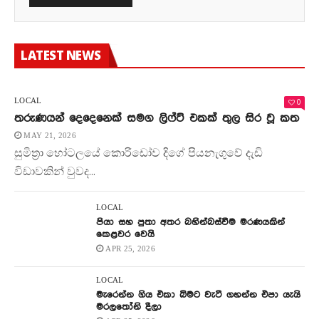
LATEST NEWS
0
LOCAL
තරුණයන් දෙදෙනෙක් සමග ලිෆ්ට් එකක් තුල සිර වූ කත
MAY 21, 2026
සුමිත්‍රා හෝටලයේ කොරිඩෝව දිගේ පියනැගුවේ දැඩි
විඩාවකින් වුවද...
LOCAL
පියා සහ පුතා අතර බහින්බස්වීම මරණයකින්
කෙළවර වෙයි
APR 25, 2026
LOCAL
මැරෙන්න ගිය එකා බිමට වැටී ගහන්න එපා යැයි
මරලතෝනි දීලා