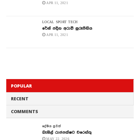
APR 11, 2021
LOCAL
SPORT
TECH
රේස් පදින අරාබි සුරූපිනිය
APR 11, 2021
POPULAR
RECENT
COMMENTS
දේශිය පුවත්
බැසිල් රාජපක්ෂට වරෙන්තු
MAY 22, 2026