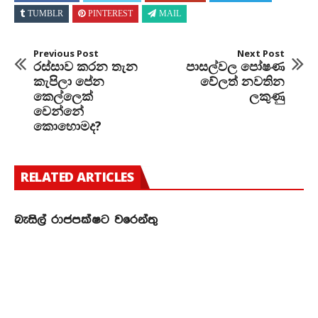
TUMBLR
PINTEREST
MAIL
Previous Post
Next Post
රස්සාව කරන තැන
පාසල්වල පෝෂණ
කැපිලා පේන
වේලත් නවතින
කෙල්ලෙක්
ලකුණු
වෙන්නේ
කොහොමද?
RELATED ARTICLES
බැසිල් රාජපක්ෂට වරෙන්තු