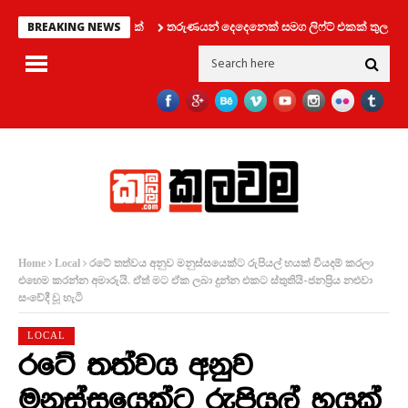
තරුණයන් දෙදෙනෙක් සමග ලිෆ්ට් එකක් තුල සිර වූ කත
BREAKING NEWS
රටේ තත්වය අනුව මනුස්සයෙක්ට රුපියල් හයක් වියදම් කරලා
Home
Local
එහෙම කරන්න අමාරුයි. ඒත් මට ඒක ලබා දුන්න එකට ස්තුතියි-ජනප්‍රිය නළුවා
සංවේදී වූ හැටි
LOCAL
රටේ තත්වය අනුව
මනුස්සයෙක්ට රුපියල් හයක්