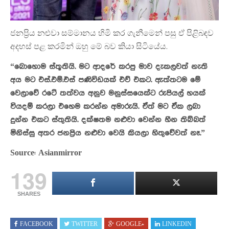
ජනප්‍රිය නළුවා සම්මානය හිමි කර ගැනීමෙන් පසු ඒ පිළිබඳව
අදහස් පළ කරමින් ඔහු මේ බව කියා සිටියේය.
“බොහොම ස්තූතියි. මට ආදරේ කරපු මාව දැකලවත් නැති
අය මට එස්.එම්.එස් පණිවිඩයක් එව් එකට. ඇත්තටම මේ
වෙලාවේ රටේ තත්වය අනුව මනුස්සයෙක්ට රුපියල් හයක්
වියදම් කරලා එහෙම කරන්න අමාරුයි. ඒත් මට ඒක ලබා
දුන්න එකට ස්තුතියි. දක්ෂතම නළුවා වෙන්න හීන තිබ්බත්
මිනිස්සු අතර ජනප්‍රිය නළුවා වෙයි කියලා හිතුවේවත් නෑ.”
Source: Asianmirror
139
SHARES
FACEBOOK
TWITTER
GOOGLE+
LINKEDIN