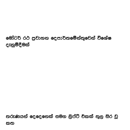
මෝටර් රථ ප්‍රවාහන දෙපාර්තමේන්තුවෙන් විශේෂ
දැනුම්දීමක්
තරුණයන් දෙදෙනෙක් සමග ලිෆ්ට් එකක් තුල සිර වූ
කත