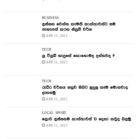
BUSINESS
ලස්සන වෙන්න කැමති කාන්තාවන්ට සම
පැහැපත් කරන ස්ක්‍රබ් වර්ග
APR 11, 2021
TECH
යු ටියුබ් හැදුනේ කොහොමද දන්නවද ?
APR 11, 2021
TECH
රුධිර වර්ගය අනුව ඔබට සුදුසු කෑම මොනවාද
දැනගමු
APR 11, 2021
LOCAL
SPORT
ලොව ලස්සනම කාන්තාවන් 10 දෙනා කවුද බලමු
APR 11, 2021