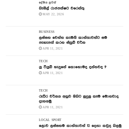
දේශිය පුවත්
බැසිල් රාජපක්ෂට වරෙන්තු
MAY 22, 2026
BUSINESS
ලස්සන වෙන්න කැමති කාන්තාවන්ට සම
පැහැපත් කරන ස්ක්‍රබ් වර්ග
APR 11, 2021
TECH
යු ටියුබ් හැදුනේ කොහොමද දන්නවද ?
APR 11, 2021
TECH
රුධිර වර්ගය අනුව ඔබට සුදුසු කෑම මොනවාද
දැනගමු
APR 11, 2021
LOCAL
SPORT
ලොව ලස්සනම කාන්තාවන් 10 දෙනා කවුද බලමු