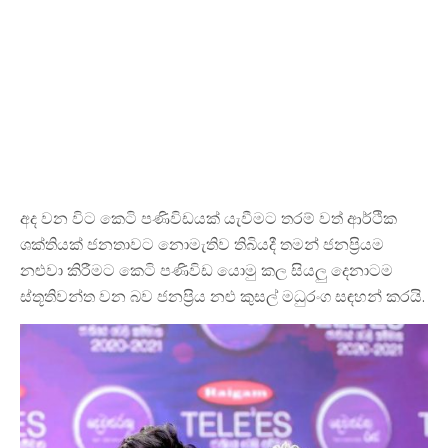
අද වන විට කෙටි පණිවිඩයක් යැවීමට තරම් වත් ආර්ථික
ශක්තියක් ජනතාවට නොමැතිව තිබියදී තමන් ජනප්‍රියම
නළුවා කිරීමට කෙටි පණිවිඩ යොමු කල සියලු දෙනාටම
ස්තූතිවන්ත වන බව ජනප්‍රිය නළු කුසල් මධුරංග සඳහන් කරයි.