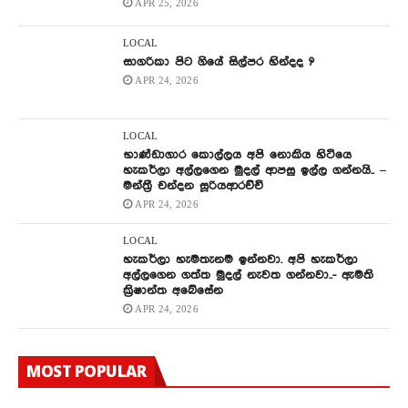
APR 25, 2026
LOCAL
සාගරිකා පිට ගියේ සිල්පර හින්දද ?
APR 24, 2026
LOCAL
භාණ්ඩාගාර කොල්ලය අපි නොකිය හිටියෙ
හැකර්ලා අල්ලගෙන මුදල් ආපසු ඉල්ල ගන්නයි.. –
මන්ත්‍රී චන්දන සූරියආරච්චි
APR 24, 2026
LOCAL
හැකර්ලා හැමතැනම ඉන්නවා. අපි හැකර්ලා
අල්ලගෙන ගත්ත මුදල් නැවත ගන්නවා..- ඇමති
ක්‍රිෂාන්ත අබේසේන
APR 24, 2026
MOST POPULAR