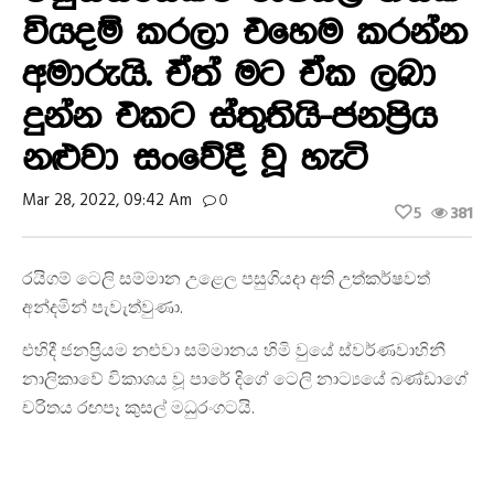
වියදම් කරලා එහෙම කරන්න
අමාරුයි. ඒත් මට ඒක ලබා
දුන්න එකට ස්තුතියි-ජනප්‍රිය
නළුවා සංවේදී වූ හැටි
Mar 28, 2022, 09:42 Am
0
5
381
රයිගම් ටෙලි සම්මාන උළෙල පසුගියදා අති උත්කර්ෂවත්
අන්දමින් පැවැත්වුණා.
එහිදී ජනප්‍රියම නළුවා සම්මානය හිමි වුයේ ස්වර්ණවාහිනී
නාලිකාවේ විකාශය වූ පාරේ දිගේ ටෙලි නාට්‍යයේ බණ්ඩාගේ
චරිතය රඟපෑ කුසල් මධුරංගටයි.