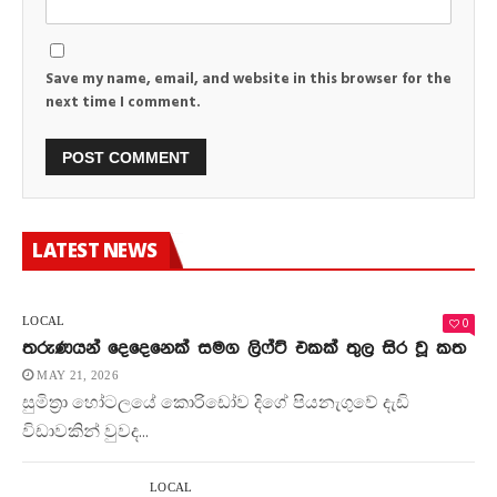
Save my name, email, and website in this browser for the
next time I comment.
LATEST NEWS
0
LOCAL
තරුණයන් දෙදෙනෙක් සමග ලිෆ්ට් එකක් තුල සිර වූ කත
MAY 21, 2026
සුමිත්‍රා හෝටලයේ කොරිඩෝව දිගේ පියනැගුවේ දැඩි
විඩාවකින් වුවද...
LOCAL