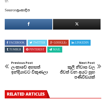
කි.
Source:ලංකාදීප
FACEBOOK
TWITTER
GOOGLE+
LINKEDIN
TUMBLR
PINTEREST
MAIL
Previous Post
Next Post
ලංකාවේ අහසත්
කුලී නිවාස වල
ඉන්දියාවට විකුණලා
ජිවත් වන අයට සුභ
පණිවිඩයක්
RELATED ARTICLES