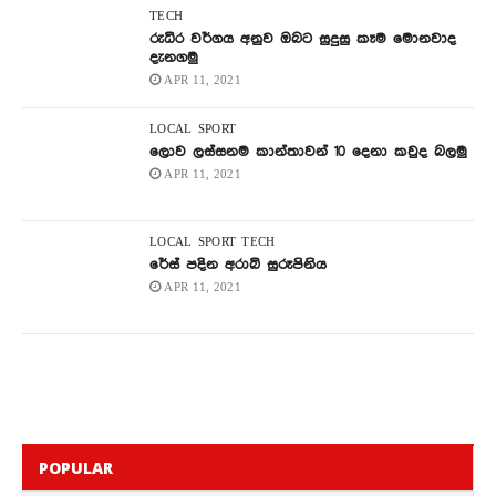
TECH
රුධිර වර්ගය අනුව ඔබට සුදුසු කෑම මොනවාද
දැනගමු
APR 11, 2021
LOCAL
SPORT
ලොව ලස්සනම කාන්තාවන් 10 දෙනා කවුද බලමු
APR 11, 2021
LOCAL
SPORT
TECH
රේස් පදින අරාබි සුරූපිනිය
APR 11, 2021
POPULAR