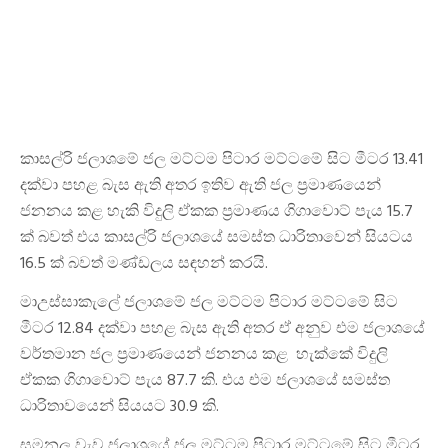
කාසල්රි ජලාශමේ ජල මට්ටම පිටාර මට්ටමේ සිට මීටර 13.41
දක්වා පහළ බැස ඇති අතර ඉතිව ඇති ජල ප්‍රමාණයෙන්
ජනනය කළ හැකි විදුලි ඒකක ප්‍රමාණය ගිගාවොට් පැය 15.7
ක් බවත් එය කාසල්රි ජලාශයේ සමස්ත ධාරිතාවෙන් සියටය
16.5 ක් බවත් මණ්ඩලය සඳහන් කරයි.
මාඋස්සාකැලේ ජලාශමේ ජල මට්ටම පිටාර මට්ටමේ සිට
මීටර 12.84 දක්වා පහළ බැස ඇති අතර ඒ අනුව එම ජලාශයේ
වර්තමාන ජල ප්‍රමාණයෙන් ජනනය කළ හැක්කේ විදුලි
ඒකක ගිගාවොට් පැය 87.7 කි. එය එම ජලාශයේ සමස්ත
ධාරිතාවයෙන් සියයට 30.9 කි.
සමනල වැව ජලාශයේ ජල මට්ටම පිටාර මට්ටමේ සිට මීටර