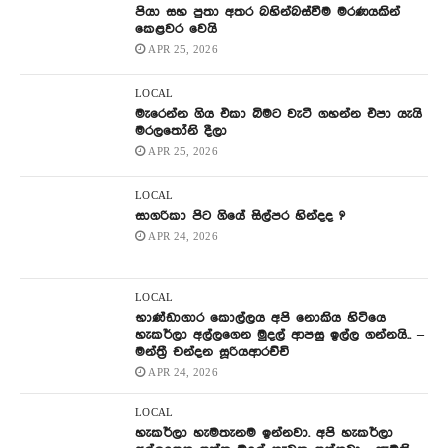
පියා සහ පුතා අතර බහින්බස්වීම මරණයකින්
කෙළවර වෙයි
APR 25, 2026
LOCAL
මැරෙන්න ගිය එකා බිමට වැටී ගහන්න එපා යැයි
මරලතෝනි දීලා
APR 25, 2026
LOCAL
සාගරිකා පිට ගියේ සිල්පර හින්දද ?
APR 24, 2026
LOCAL
භාණ්ඩාගාර කොල්ලය අපි නොකිය හිටියෙ
හැකර්ලා අල්ලගෙන මුදල් ආපසු ඉල්ල ගන්නයි.. –
මන්ත්‍රී චන්දන සූරියආරච්චි
APR 24, 2026
LOCAL
හැකර්ලා හැමතැනම ඉන්නවා. අපි හැකර්ලා