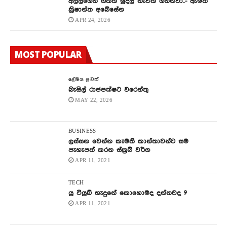
අල්ලගෙන ගත්ත මුදල් නැවත ගන්නවා..- ඇමති
ක්‍රිෂාන්ත අබේසේන
APR 24, 2026
MOST POPULAR
දේශිය පුවත්
බැසිල් රාජපක්ෂට වරෙන්තු
MAY 22, 2026
BUSINESS
ලස්සන වෙන්න කැමති කාන්තාවන්ට සම
පැහැපත් කරන ස්ක්‍රබ් වර්ග
APR 11, 2021
TECH
යු ටියුබ් හැදුනේ කොහොමද දන්නවද ?
APR 11, 2021