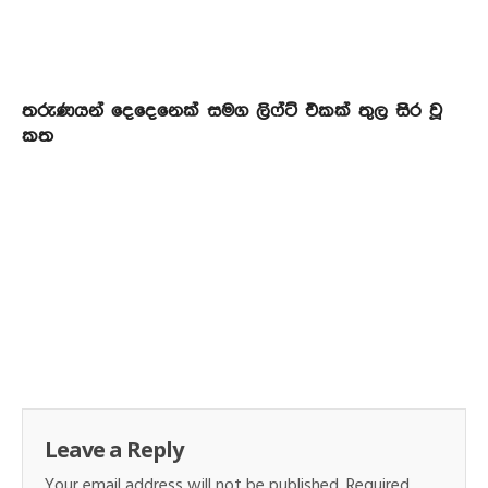
තරුණයන් දෙදෙනෙක් සමග ලිෆ්ට් එකක් තුල සිර වූ
කත
Leave a Reply
Your email address will not be published.
Required