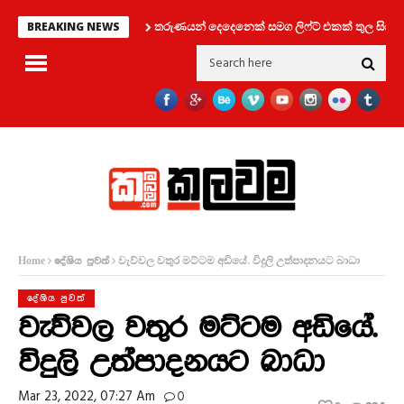
තරුණයන් දෙදෙනෙක් සමග ලිෆ්ට් එකක් තුල සිර වූ කත
BREAKING NEWS
වැව්වල වතුර මට්ටම අඩියේ. විදුලි උත්පාදනයට බාධා
Home
දේශිය පුවත්
දේශිය පුවත්
වැව්වල වතුර මට්ටම අඩියේ.
විදුලි උත්පාදනයට බාධා
Mar 23, 2022, 07:27 Am
0