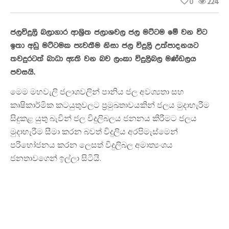
0
224
ජලවිදුලි බලාගාර ආශ්‍රිත ජලාශවල ජල මට්ටම මේ වන විට
ඉතා අඩු මට්ටමක පැවතීම නිසා ජල විදුලි උත්පාදනයට
තවදුරටත් බාධා ඇති වන බව ලංකා විදුලිබල මණ්ඩලය
පවසයි.
මෙම මහවැලි ජලාශවලින් පානිය ජල අවශ්‍යතා සහ
කෘෂිකාර්මික කටයුතුවලට ප්‍රමුඛතාවයකින් ජලය මුදාහැරීම
සිදුකළ යුතු බැවින් ජල විදුලිබලය ජනනය කිරීමට ජලය
මුදාහැරීම සීමා කරන බවත් විදුලිය අරපිමැස්මෙන්
පරිභෝජනය කරන ලෙසත් විදුලිබල අමාත්‍යංශය
ජනතාවගෙන් ඉල්ලා සිටියි.