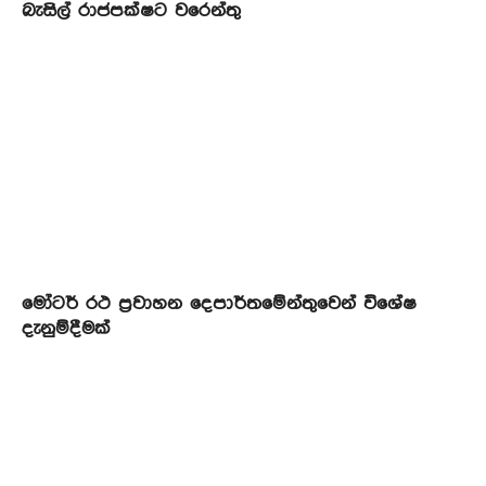
බැසිල් රාජපක්ෂට වරෙන්තු
මෝටර් රථ ප්‍රවාහන දෙපාර්තමේන්තුවෙන් විශේෂ
දැනුම්දීමක්