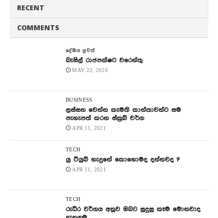
RECENT
COMMENTS
දේශිය පුවත්
බැසිල් රාජපක්ෂට වරෙන්තු
MAY 22, 2026
BUSINESS
ලස්සන වෙන්න කැමති කාන්තාවන්ට සම
පැහැපත් කරන ස්ක්‍රබ් වර්ග
APR 11, 2021
TECH
යු ටියුබ් හැදුනේ කොහොමද දන්නවද ?
APR 11, 2021
TECH
රුධිර වර්ගය අනුව ඔබට සුදුසු කෑම මොනවාද
දැනගමු