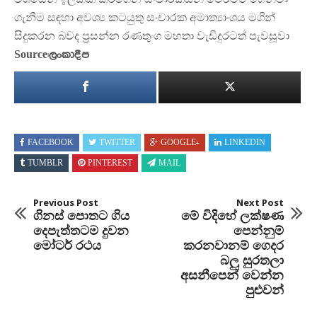
වශයෙන් ඉලක්ක කරගෙන සංචාරකයන් මෙරටට ගෙන්වා
ගැනීම සඳහා අවශ්
ය කටයුතු සංචාරක අමාත්
යාංශය මගින්
සිදුකරන බවද ප්
රසන්න රණතුංග මහතා වැඩිදුරටත් පැවසූවා
Source:ලංකාදීප
FACEBOOK
TWITTER
GOOGLE+
LINKEDIN
TUMBLR
PINTEREST
MAIL
Previous Post
Next Post
ගිනස් පොතට ගිය
මේ විදිහේ ලක්ෂණ
දෙපැත්තටම දුවන
පෙන්නුම්
මෝටර් රථය
කරනවානම් ගෙදර
බලු සුරතලා
අසනීපෙන් වෙන්න
පුළුවන්