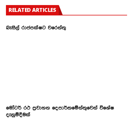
RELATED ARTICLES
බැසිල් රාජපක්ෂට වරෙන්තු
මෝටර් රථ ප්‍රවාහන දෙපාර්තමේන්තුවෙන් විශේෂ
දැනුම්දීමක්