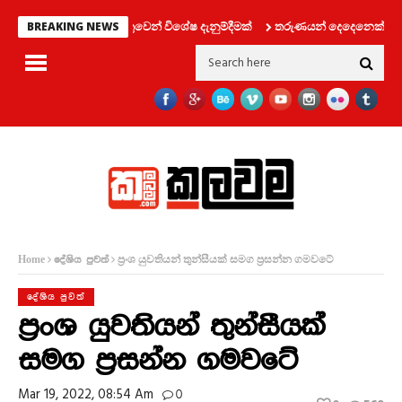
‍රවාහන දෙපාර්තමේන්තුවෙන් විශේෂ දැනුම්දීමක්
තරුණයන් දෙදෙනෙක් සමග ලිෆ්
BREAKING NEWS
ප්‍රංශ යුවතියන් තුන්සීයක් සමග ප්‍රසන්න ගමවටේ
Home
දේශිය පුවත්
දේශිය පුවත්
ප්‍රංශ යුවතියන් තුන්සීයක්
සමග ප්‍රසන්න ගමවටේ
Mar 19, 2022, 08:54 Am
0