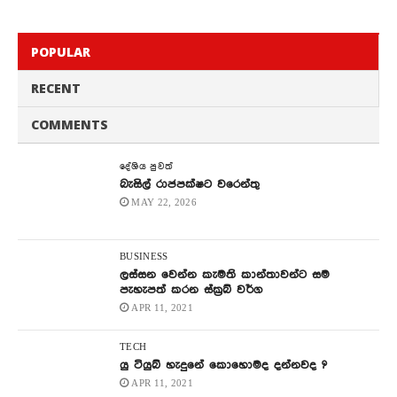
POPULAR
RECENT
COMMENTS
දේශිය පුවත්
බැසිල් රාජපක්ෂට වරෙන්තු
MAY 22, 2026
BUSINESS
ලස්සන වෙන්න කැමති කාන්තාවන්ට සම
පැහැපත් කරන ස්ක්‍රබ් වර්ග
APR 11, 2021
TECH
යු ටියුබ් හැදුනේ කොහොමද දන්නවද ?
APR 11, 2021