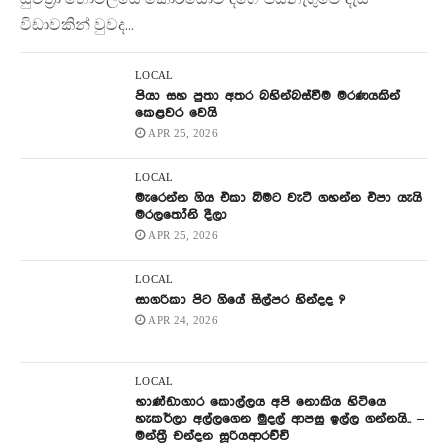
සුමිත්‍රා හෝටලයේ කොරිඩෝව දිගේ පියනැගුවේ දැඩි
විඩාවකින් වුවද...
LOCAL
පියා සහ පුතා අතර බහින්බස්වීම මරණයකින්
කෙළවර වෙයි
APR 25, 2026
LOCAL
මැරෙන්න ගිය එකා බිමට වැටී ගහන්න එපා යැයි
මරලතෝනි දීලා
APR 25, 2026
LOCAL
සාගරිකා පිට ගියේ සිල්පර හින්දද ?
APR 24, 2026
LOCAL
භාණ්ඩාගාර කොල්ලය අපි නොකිය හිටියෙ
හැකර්ලා අල්ලගෙන මුදල් ආපසු ඉල්ල ගන්නයි.. –
මන්ත්‍රී චන්දන සූරියආරච්චි