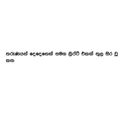
තරුණයන් දෙදෙනෙක් සමග ලිෆ්ට් එකක් තුල සිර වූ
කත