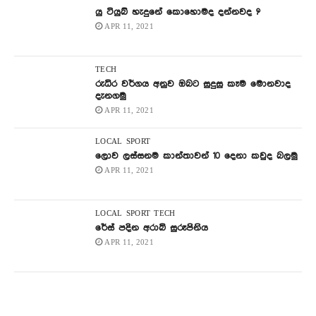
යු ටියුබ් හැදුනේ කොහොමද දන්නවද ?
APR 11, 2021
TECH
රුධිර වර්ගය අනුව ඔබට සුදුසු කෑම මොනවාද
දැනගමු
APR 11, 2021
LOCAL
SPORT
ලොව ලස්සනම කාන්තාවන් 10 දෙනා කවුද බලමු
APR 11, 2021
LOCAL
SPORT
TECH
රේස් පදින අරාබි සුරූපිනිය
APR 11, 2021