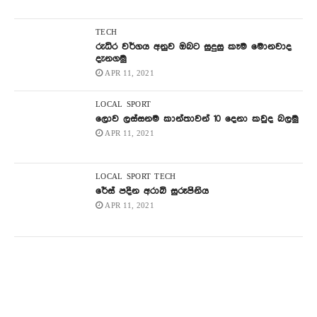
TECH
රුධිර වර්ගය අනුව ඔබට සුදුසු කෑම මොනවාද
දැනගමු
APR 11, 2021
LOCAL
SPORT
ලොව ලස්සනම කාන්තාවන් 10 දෙනා කවුද බලමු
APR 11, 2021
LOCAL
SPORT
TECH
රේස් පදින අරාබි සුරූපිනිය
APR 11, 2021