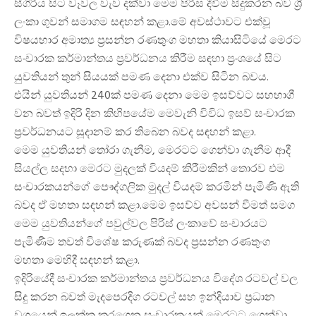
සීගිරිය සිට වෑවල වැව දක්වා මෙම පිරිස දීවීම සිදුකරන බව ශ්
ලංකා ගුවන් සමාගම සඳහන් කළා.මේ අවස්ථාවට එක්වූ
විෂයභාර අමාත්
ය ප්
රසන්න රණතුංග මහතා කියාසිටියේ මෙරට
සංචාරක කර්මාන්තය ප්
රවර්ධනය කිරීම සඳහා ප්
රංශයේ සිට
යුවතියන් තුන් සියයක් පමණ දෙනා එක්ව සිටින බවය.
එයින් යුවතියන් 240ක් පමණ දෙනා මෙම ඉසව්වට සහභාගී
වන බවත් ඉදිරි දින කිහිපයේම මෙවැනි විවිධ ඉසව් සංචාරක
ප්
රවර්ධනයට සූදානම් කර තිබෙන බවද සඳහන් කළා.
මෙම යුවතියන් තෝරා ගැනීම, මෙරටට ගෙන්වා ගැනීම ආදී
සියල්ල සදහා මෙරට මුදලක් වියදම් කිරීමකින් තොරව එම
සංචාරකයන්ගේ පෞද්ගලික මුදල් වියදම් කරමින් පැමිණි ඇති
බවද ඒ මහතා සඳහන් කළා.මෙම ඉසව්ව අවසන් වීමත් සමග
මෙම යුවතියන්ගේ පවුල්වල පිරිස් ලංකාවේ සංචාරයට
පැමිණීම තවත් විශේෂ කරුණක් බවද ප්
රසන්න රණතුංග
මහතා මෙහිදී සඳහන් කළා.
ඉදිරියේදී සංචාරක කර්මාන්තය ප්
රවර්ධනය විදේශ රටවල් වල
සිදු කරන බවත් මැදපෙරදිග රටවල් සහ ඉන්දියාව ප්
රධාන