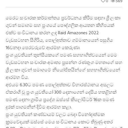
0
569
මෙරට සංචාරක කර්මාන්තය ප්
රවර්ධනය කිරීම සඳහා ශ්
රී ලංකා
ගුවන් සමාගම සහ ප්
රංශයේ පෞද්ගලික ආයතන කිහිපයක්
එක්ව සංවිධානය කරන ලද Raid Amazones 2022
වැඩසටහන සීගිරිය, පොල්අත්තාව ගම්මානයෙන් පසුගිය
16වනදා පෙරවරුවේ ආරම්භ කෙරුණා.
ප්
රංශ යුවතියන් තුන්සීයකගේ පමණ සහභාගිත්වයෙන් මෙම
වැඩසටහන සංචාරක අමාත්
ය ප්
රසන්න රණතුංග මහතාගේ සහ
ශ්
රී ලංකා ගුවන් සමාගමේ නියෝජිතයින්ගේ සහභාගීත්වයෙන්
ආරම්භ විය.
අළුයම 6.30ට පමණ පොල්අත්තාව විහාරස්ථානය අසලට
ඒකරාශි වූ ප්
රංශ යුවතියෝ 300 දෙනාගෙන් දෙසිය හතළිහක්
පමණ දෙනා
ග්
රාමීය ප්
රදේශ ඔස්සේ කිලෝමීටර් 16ක පමණ
දුරක් පාගමනින් දිවීම ආරම්භ කළා.
ප්
රංශ යුවතියන් කණ්ඩායම් වලට බෙදා විනෝදාත්මක
ක්
රමවේදයක් ඔස්සේ මෙය සංවිධානය කොට තිබුණු අතර