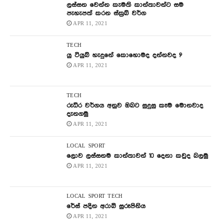
ලස්සන වෙන්න කැමති කාන්තාවන්ට සම
පැහැපත් කරන ස්ක්‍රබ් වර්ග
APR 11, 2021
TECH
යු ටියුබ් හැදුනේ කොහොමද දන්නවද ?
APR 11, 2021
TECH
රුධිර වර්ගය අනුව ඔබට සුදුසු කෑම මොනවාද
දැනගමු
APR 11, 2021
LOCAL
SPORT
ලොව ලස්සනම කාන්තාවන් 10 දෙනා කවුද බලමු
APR 11, 2021
LOCAL
SPORT
TECH
රේස් පදින අරාබි සුරූපිනිය
APR 11, 2021