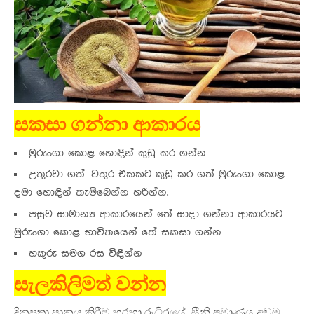
සකසා ගන්නා ආකාරය
මුරුංගා කොළ හොඳින් කුඩු කර ගන්න
උතුරවා ගත් වතුර එකකට කුඩු කර ගත් මුරුංගා කොළ
දමා හොඳින් තැම්බෙන්න හරින්න.
පසුව සාමාන්‍ය ආකාරයෙන් තේ සාදා ගන්නා ආකාරයට
මුරුංගා කොළ භාවිතයෙන් තේ සකසා ගන්න
හකුරු සමග රස විඳින්න
සැලකිලිමත් වන්න
දිනපතා පානය කිරීම හරහා රුධිරයේ සීනි ප්‍රමාණය අවම