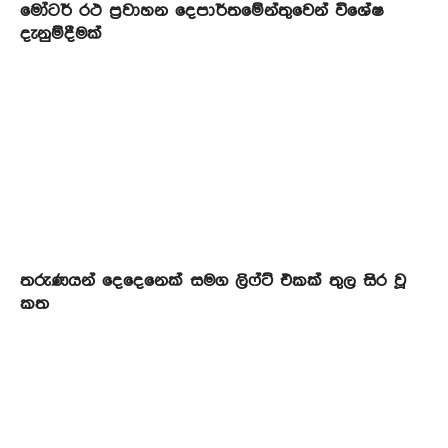
මෝටර් රථ ප්‍රවාහන දෙපාර්තමේන්තුවෙන් විශේෂ
දැනුම්දීමක්
තරුණයන් දෙදෙනෙක් සමග ලිෆ්ට් එකක් තුල සිර වූ
කත