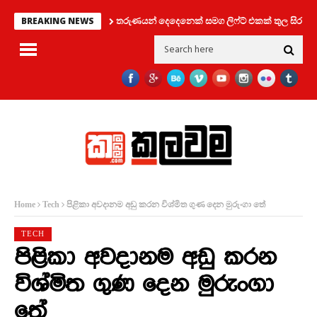
තරුණයන් දෙදෙනෙක් සමග ලිෆ්ට් එකක් තුල සිර වූ කත
BREAKING NEWS
පිළිකා අවදානම අඩු කරන විශ්මිත ගුණ දෙන මුරුංගා තේ
Home
Tech
TECH
පිළිකා අවදානම අඩු කරන
විශ්මිත ගුණ දෙන මුරුංගා
තේ