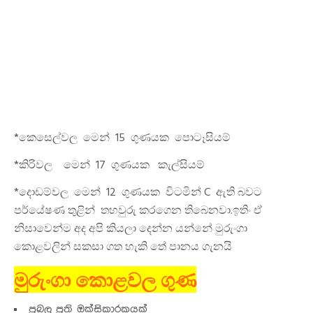
*කෙසෙල්වල මෙන් 15 ගුණයක පොටෑසියම්
*කිරිවල මෙන් 17 ගුණයක කැල්සියම්
*දොඩම්වල මෙන් 12 ගුණයක විටමින් C ඇති බවට
පර්යේෂණ තුළින් තහවුරු කරගෙන තිබෙනවා.ඉතිං ඒ
නිසාවෙන්ම අද අපි කියලා දෙන්න යන්නේ මුරුංගා
කොළවලින් සකසා ගත හැකි තේ පානය ගැනයි
මුරුංගා කොළවල ගුණ
ප්‍රබල ප්‍රති ඔක්සිකාරකයක්