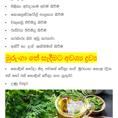
පිළිකා අවදානම අවම කිරීම
කොලෙස්ටරෝල් පාලනය කිරීම
වකුගඩු පිරිසිදු කිරීම
රුධිරය පිරිසිදු කිරීම
තරබාරු බව අඩු කරනවා
අස්ථි හා දත් ශක්තිමත් කිරීම
මුරුංගා තේ සෑදීමට අවශ්‍ය ද්‍රව්‍ය
හොඳින් සෝදා මද පවනේ වේලා ගත් මුරුංගා කොළ (දින
4ක් හෝ 5ක් හොඳින් වේලා ගත යුතුයි)
උණු වතුර