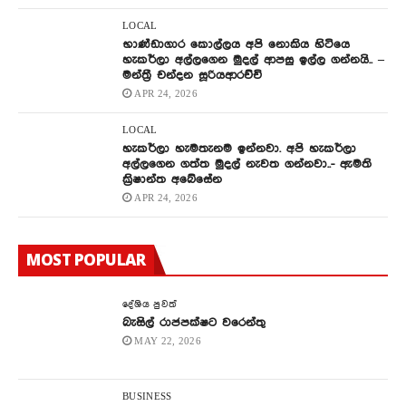
LOCAL
භාණ්ඩාගාර කොල්ලය අපි නොකිය හිටියෙ
හැකර්ලා අල්ලගෙන මුදල් ආපසු ඉල්ල ගන්නයි.. –
මන්ත්‍රී චන්දන සූරියආරච්චි
APR 24, 2026
LOCAL
හැකර්ලා හැමතැනම ඉන්නවා. අපි හැකර්ලා
අල්ලගෙන ගත්ත මුදල් නැවත ගන්නවා..- ඇමති
ක්‍රිෂාන්ත අබේසේන
APR 24, 2026
MOST POPULAR
දේශිය පුවත්
බැසිල් රාජපක්ෂට වරෙන්තු
MAY 22, 2026
BUSINESS