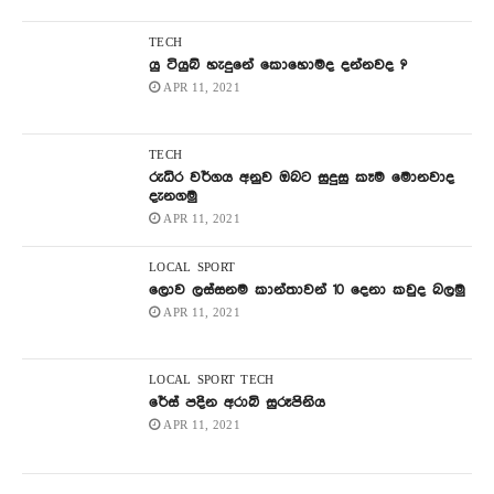
TECH
යු ටියුබ් හැදුනේ කොහොමද දන්නවද ?
APR 11, 2021
TECH
රුධිර වර්ගය අනුව ඔබට සුදුසු කෑම මොනවාද
දැනගමු
APR 11, 2021
LOCAL
SPORT
ලොව ලස්සනම කාන්තාවන් 10 දෙනා කවුද බලමු
APR 11, 2021
LOCAL
SPORT
TECH
රේස් පදින අරාබි සුරූපිනිය
APR 11, 2021