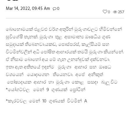
Mar 14, 2022, 09:45 Am
0
0
257
බොහොමයක් එළවළු වර්ග අතුරින් මුරුංගාවලට හිමිවන්නේ
සුවිශේෂී තැනක්. මුරුංගා තුළ අසාමාන්‍ය ඖෂධීය ගුණ
සමුදායක් තිබෙනවා.යකඩ, පොස්පරස්, කැල්සියම් සහ
විටමින්වලින් අධි පෝෂිත ආහාරයක් තමයි මුරුංගා කියන්නේ.
ඒ නිසාම බොහෝ අය මේ ගැන උනන්දුවක් දක්වනවා.
ඉතා ඈත අතීතයේ ඉඳන්ම මුරුංගා ආහාර සහ ඖෂධ
වශයෙන් යොදාගෙන තියෙනවා. අපේ අනිකුත්
පෝෂ්‍යදායක ආහාර හා මුරුංගා කොළ සසඳා බැලූ විට
*යෝගට්වල මෙන් 9 ගුණයක් ප්‍රෝටීන්
*කැරට්වල මෙන් 10 ගුණයක් විටමින් A