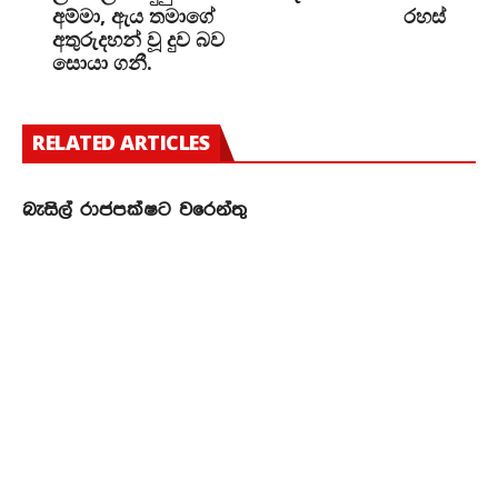
අම්මා, ඇය තමාගේ
රහස්
අතුරුදහන් වූ දුව බව
සොයා ගනී.
RELATED ARTICLES
බැසිල් රාජපක්ෂට වරෙන්තු