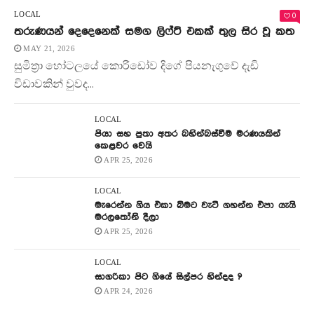
0
LOCAL
තරුණයන් දෙදෙනෙක් සමග ලිෆ්ට් එකක් තුල සිර වූ කත
MAY 21, 2026
සුමිත්‍රා හෝටලයේ කොරිඩෝව දිගේ පියනැගුවේ දැඩි
විඩාවකින් වුවද...
LOCAL
පියා සහ පුතා අතර බහින්බස්වීම මරණයකින්
කෙළවර වෙයි
APR 25, 2026
LOCAL
මැරෙන්න ගිය එකා බිමට වැටී ගහන්න එපා යැයි
මරලතෝනි දීලා
APR 25, 2026
LOCAL
සාගරිකා පිට ගියේ සිල්පර හින්දද ?
APR 24, 2026