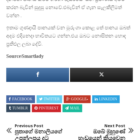
කරන බැවින් සුදුසු නොවේ.එබැවින් ඒ ගැන සැලකිලිමත්
වන්න .
ඉතාම ගුණදායි පානයක් වන මුරුංගා කොළ තේ පානය ඔබත්
අදම එදිනෙදා භාවිතයට ගන්න.එය ඔබට නොසිතන හොද
ප්‍රතිඵල ලබා දේවි.
Source:Smartlady
FACEBOOK
TWITTER
GOOGLE+
LINKEDIN
TUMBLR
PINTEREST
MAIL
Previous Post
Next Post
පුතාගේ මනාලියගේ
ඔබේ මුහුණේ
උපන්ලපය දුටු
හැඩයෙන් කියවෙන