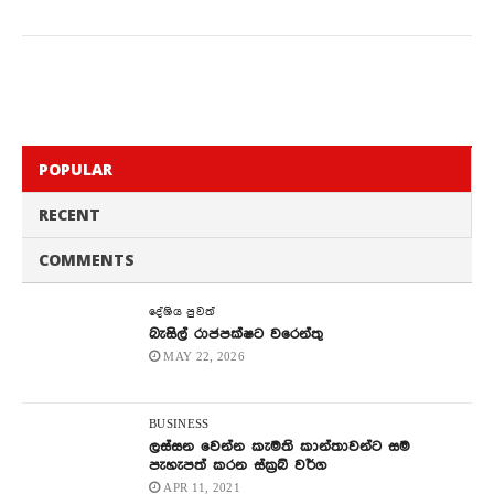
POPULAR
RECENT
COMMENTS
දේශිය පුවත්
බැසිල් රාජපක්ෂට වරෙන්තු
MAY 22, 2026
BUSINESS
ලස්සන වෙන්න කැමති කාන්තාවන්ට සම
පැහැපත් කරන ස්ක්‍රබ් වර්ග
APR 11, 2021