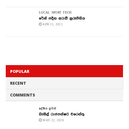
LOCAL
SPORT
TECH
රේස් පදින අරාබි සුරූපිනිය
APR 11, 2021
POPULAR
RECENT
COMMENTS
දේශිය පුවත්
බැසිල් රාජපක්ෂට වරෙන්තු
MAY 22, 2026