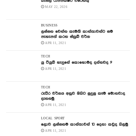
බැසිල් රාජපක්ෂට වරෙන්තු
MAY 22, 2026
BUSINESS
ලස්සන වෙන්න කැමති කාන්තාවන්ට සම
පැහැපත් කරන ස්ක්‍රබ් වර්ග
APR 11, 2021
TECH
යු ටියුබ් හැදුනේ කොහොමද දන්නවද ?
APR 11, 2021
TECH
රුධිර වර්ගය අනුව ඔබට සුදුසු කෑම මොනවාද
දැනගමු
APR 11, 2021
LOCAL
SPORT
ලොව ලස්සනම කාන්තාවන් 10 දෙනා කවුද බලමු
APR 11, 2021