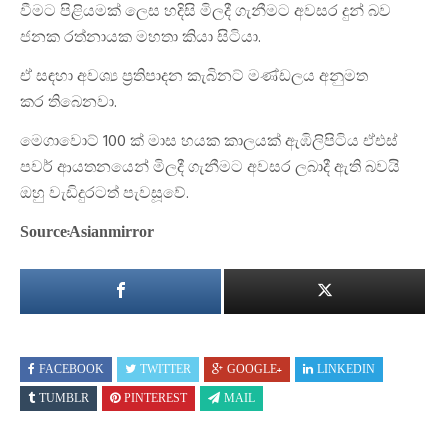
වීමට පිළියමක් ලෙස හදිසි මිලදී ගැනීමට අවසර දුන් බව
ජනක රත්නායක මහතා කියා සිටියා.
ඒ සඳහා අවශ්‍ය ප්‍රතිපාදන කැබිනට් මණ්ඩලය අනුමත
කර තිබෙනවා.
මෙගාවොට් 100 ක් මාස හයක කාලයක් ඇඹිලිපිටිය ඒඑස්
පවර් ආයතනයෙන් මිලදී ගැනීමට අවසර ලබාදී ඇති බවයි
ඔහු වැඩිදුරටත් පැවසූවේ.
Source:Asianmirror
FACEBOOK
TWITTER
GOOGLE+
LINKEDIN
TUMBLR
PINTEREST
MAIL