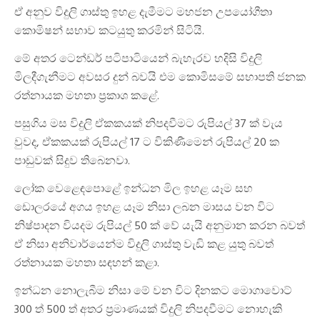
ඒ අනුව විදුලි ගාස්තු ඉහළ දැමීමට මහජන උපයෝගීතා
කොමිෂන් සභාව කටයුතු කරමින් සිටියි.
මේ අතර ටෙන්ඩර් පටිපාටියෙන් බැහැරව හදිසි විදුලි
මිලදීගැනීමට අවසර දුන් බවයි එම කොමිසමේ සභාපති ජනක
රත්නායක මහතා ප්‍රකාශ කළේ.
පසුගිය මස විදුලි ඒකකයක් නිපදවීමට රුපියල් 37 ක් වැය
වුවද, ඒකකයක් රුපියල් 17 ට විකිණීමෙන් රුපියල් 20 ක
පාඩුවක් සිදුව තිබෙනවා.
ලෝක වෙළෙඳපොළේ ඉන්ධන මිල ඉහළ යෑම සහ
ඩොලරයේ අගය ඉහළ යෑම නිසා ලබන මාසය වන විට
නිෂ්පාදන වියදම රුපියල් 50 ක් වේ යැයි අනුමාන කරන බවත්
ඒ නිසා අනිවාර්යෙන්ම විදුලි ගාස්තු වැඩි කළ යුතු බවත්
රත්නායක මහතා සඳහන් කළා.
ඉන්ධන නොලැබීම නිසා මේ වන විට දිනකට මොගාවොට්
300 ත් 500 ත් අතර ප්‍රමාණයක් විදුලි නිපදවීමට නොහැකි