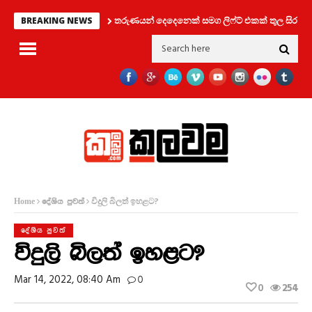
තරුණයන් දෙදෙනෙක් සමග ලිෆ්ට් එකක් තුල සිර වූ කත
BREAKING NEWS
විදුලි බිලත් ඉහළට?
Home
දේශිය පුවත්
දේශිය පුවත්
විදුලි බිලත් ඉහළට?
Mar 14, 2022, 08:40 Am
0
0
254