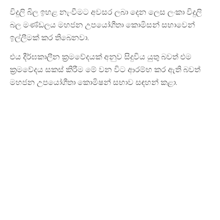
විදුලි බිල ඉහළ නැංවීමට අවසර ලබා දෙන ලෙස ලංකා විදුලි
බල මණ්ඩලය මහජන උපයෝගීතා කොමිසන් සභාවෙන්
ඉල්ලීමක් කර තිබෙනවා.
එය දීර්ඝකාලීන ක්‍රමවේදයක් අනුව සිදුවිය යුතු බවත් එම
ක්‍රමවේදය සකස් කිරීම මේ වන විට ආරම්භ කර ඇති බවත්
මහජන උපයෝගීතා කොමිෂන් සභාව සඳහන් කළා.