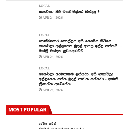
LOCAL
සාගරිකා පිට ගියේ සිල්පර හින්දද ?
APR 24, 2026
LOCAL
භාණ්ඩාගාර කොල්ලය අපි නොකිය හිටියෙ
හැකර්ලා අල්ලගෙන මුදල් ආපසු ඉල්ල ගන්නයි.. –
මන්ත්‍රී චන්දන සූරියආරච්චි
APR 24, 2026
LOCAL
හැකර්ලා හැමතැනම ඉන්නවා. අපි හැකර්ලා
අල්ලගෙන ගත්ත මුදල් නැවත ගන්නවා..- ඇමති
ක්‍රිෂාන්ත අබේසේන
APR 24, 2026
MOST POPULAR
දේශිය පුවත්