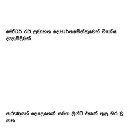
මෝටර් රථ ප්‍රවාහන දෙපාර්තමේන්තුවෙන් විශේෂ
දැනුම්දීමක්
තරුණයන් දෙදෙනෙක් සමග ලිෆ්ට් එකක් තුල සිර වූ
කත