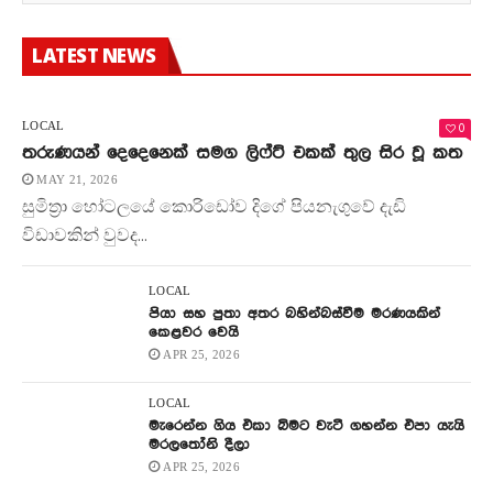
LATEST NEWS
0
LOCAL
තරුණයන් දෙදෙනෙක් සමග ලිෆ්ට් එකක් තුල සිර වූ කත
MAY 21, 2026
සුමිත්‍රා හෝටලයේ කොරිඩෝව දිගේ පියනැගුවේ දැඩි
විඩාවකින් වුවද...
LOCAL
පියා සහ පුතා අතර බහින්බස්වීම මරණයකින්
කෙළවර වෙයි
APR 25, 2026
LOCAL
මැරෙන්න ගිය එකා බිමට වැටී ගහන්න එපා යැයි
මරලතෝනි දීලා
APR 25, 2026