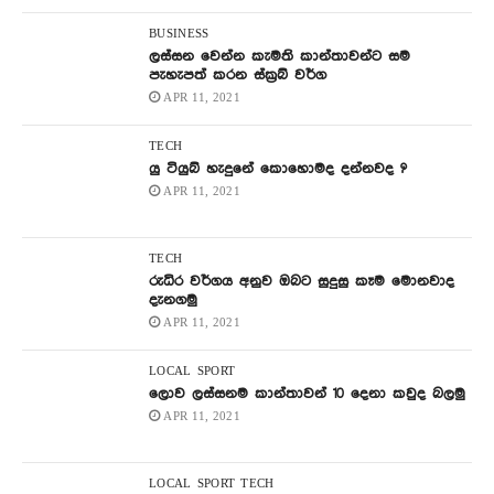
BUSINESS
ලස්සන වෙන්න කැමති කාන්තාවන්ට සම
පැහැපත් කරන ස්ක්‍රබ් වර්ග
APR 11, 2021
TECH
යු ටියුබ් හැදුනේ කොහොමද දන්නවද ?
APR 11, 2021
TECH
රුධිර වර්ගය අනුව ඔබට සුදුසු කෑම මොනවාද
දැනගමු
APR 11, 2021
LOCAL
SPORT
ලොව ලස්සනම කාන්තාවන් 10 දෙනා කවුද බලමු
APR 11, 2021
LOCAL
SPORT
TECH