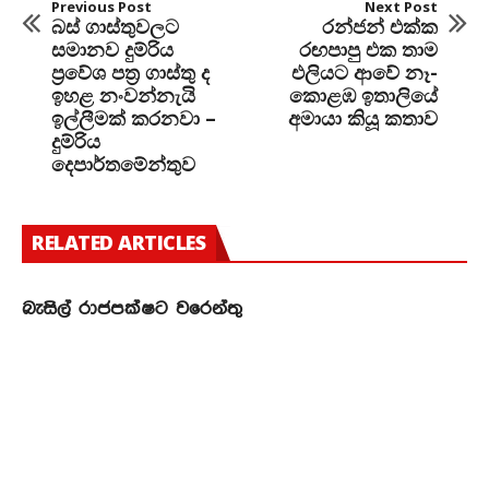
Previous Post
Next Post
බස් ගාස්තුවලට
රන්ජන් එක්ක
සමානව දුම්රිය
රඟපාපු එක තාම
ප්‍රවේශ පත්‍ර ගාස්තු ද
එලියට ආවේ නෑ-
ඉහළ නංවන්නැයි
කොළඹ ඉතාලියේ
ඉල්ලීමක් කරනවා –
අමායා කියූ කතාව
දුම්රිය
දෙපාර්තමේන්තුව
RELATED ARTICLES
බැසිල් රාජපක්ෂට වරෙන්තු