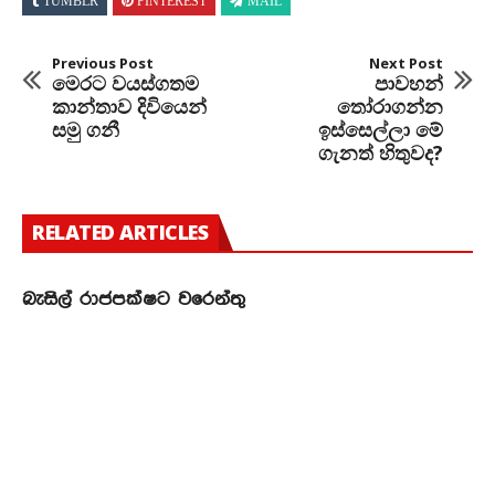
TUMBLR
PINTEREST
MAIL
Previous Post
Next Post
මෙරට වයස්ගතම
පාවහන්
කාන්තාව දිවියෙන්
තෝරාගන්න
සමු ගනී
ඉස්සෙල්ලා මේ
ගැනත් හිතුවද?
RELATED ARTICLES
බැසිල් රාජපක්ෂට වරෙන්තු