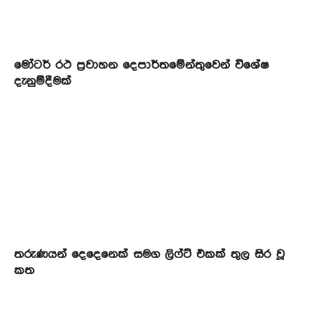
මෝටර් රථ ප්‍රවාහන දෙපාර්තමේන්තුවෙන් විශේෂ
දැනුම්දීමක්
තරුණයන් දෙදෙනෙක් සමග ලිෆ්ට් එකක් තුල සිර වූ
කත