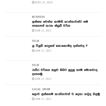
MAY 22, 2026
BUSINESS
ලස්සන වෙන්න කැමති කාන්තාවන්ට සම
පැහැපත් කරන ස්ක්‍රබ් වර්ග
APR 11, 2021
TECH
යු ටියුබ් හැදුනේ කොහොමද දන්නවද ?
APR 11, 2021
TECH
රුධිර වර්ගය අනුව ඔබට සුදුසු කෑම මොනවාද
දැනගමු
APR 11, 2021
LOCAL
SPORT
ලොව ලස්සනම කාන්තාවන් 10 දෙනා කවුද බලමු
APR 11, 2021