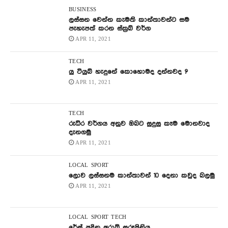
BUSINESS
ලස්සන වෙන්න කැමති කාන්තාවන්ට සම
පැහැපත් කරන ස්ක්‍රබ් වර්ග
APR 11, 2021
TECH
යු ටියුබ් හැදුනේ කොහොමද දන්නවද ?
APR 11, 2021
TECH
රුධිර වර්ගය අනුව ඔබට සුදුසු කෑම මොනවාද
දැනගමු
APR 11, 2021
LOCAL
SPORT
ලොව ලස්සනම කාන්තාවන් 10 දෙනා කවුද බලමු
APR 11, 2021
LOCAL
SPORT
TECH
රේස් පදින අරාබි සුරූපිනිය