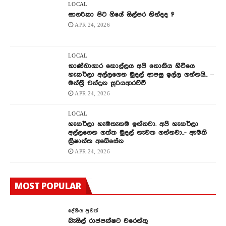
LOCAL
සාගරිකා පිට ගියේ සිල්පර හින්දද ?
APR 24, 2026
LOCAL
භාණ්ඩාගාර කොල්ලය අපි නොකිය හිටියෙ
හැකර්ලා අල්ලගෙන මුදල් ආපසු ඉල්ල ගන්නයි.. –
මන්ත්‍රී චන්දන සූරියආරච්චි
APR 24, 2026
LOCAL
හැකර්ලා හැමතැනම ඉන්නවා. අපි හැකර්ලා
අල්ලගෙන ගත්ත මුදල් නැවත ගන්නවා..- ඇමති
ක්‍රිෂාන්ත අබේසේන
APR 24, 2026
MOST POPULAR
දේශිය පුවත්
බැසිල් රාජපක්ෂට වරෙන්තු