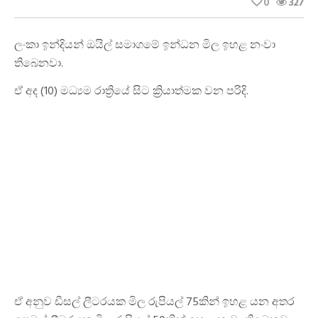
0
327
ලංකා ඉන්දියන් ඔයිල් සමාගමේ ඉන්ධන මිල ඉහළ නංවා
තිබෙනවා.
ඒ අද (10) මධ්‍යම රාත්‍රියේ සිට ක්‍රියාත්මක වන පරිදි.
ඒ අනුව ඩීසල් ලීටරයක මිල රුපියල් 75කින් ඉහළ යන අතර