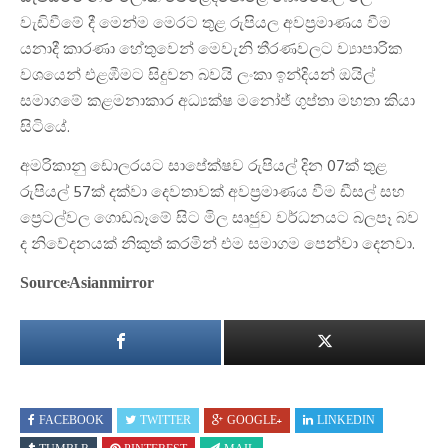
වැඩිවීමේ දී මෙන්ම මෙරට තුළ රුපියල අවප්‍රමාණය වීම
යනාදී කාරණා හේතුවෙන් මෙවැනි තීරණවලට ව්‍යාපාරික
වශයෙන් එළඹීමට සිදුවන බවයි ලංකා ඉන්දියන් ඔයිල්
සමාගමේ කළමනාකාර අධ්‍යක්ෂ මනෝජ් ගුප්තා මහතා කියා
සිටියේ.
අමරිකානු ඩොලරයට සාපේක්ෂව රුපියල් දින 07ක් තුළ
රුපියල් 57ක් දක්වා දෙවතාවක් අවප්‍රමාණය වීම ඩීසල් සහ
ප්‍රෙටල්වල ගොඩබෑමේ සිට මිල සෘජුව වර්ධනයට බලපෑ බව
ද නිවේදනයක් නිකුත් කරමින් එම සමාගම පෙන්වා දෙනවා.
Source:Asianmirror
FACEBOOK
TWITTER
GOOGLE+
LINKEDIN