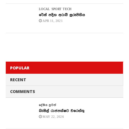
LOCAL
SPORT
TECH
රේස් පදින අරාබි සුරූපිනිය
APR 11, 2021
POPULAR
RECENT
COMMENTS
දේශිය පුවත්
බැසිල් රාජපක්ෂට වරෙන්තු
MAY 22, 2026