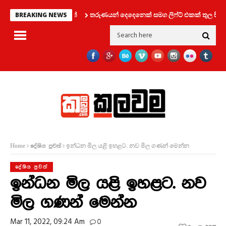
තරුණයන් දෙදෙනෙක් සමග ලිෆ්ට් එකක් තුල සිර වූ 
BREAKING NEWS
ඉන්ධන මිල යළි ඉහළට. නව මිල ගණන් මෙන්න
Home
දේශිය පුවත්
දේශිය පුවත්
ඉන්ධන මිල යළි ඉහළට. නව
මිල ගණන් මෙන්න
Mar 11, 2022, 09:24 Am
0