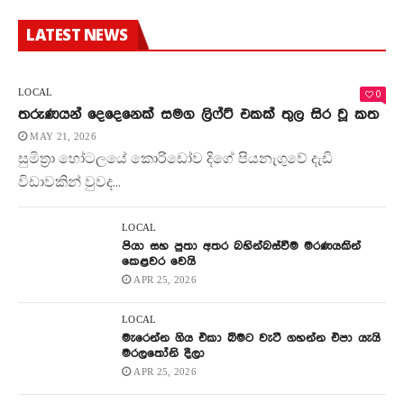
LATEST NEWS
0
LOCAL
තරුණයන් දෙදෙනෙක් සමග ලිෆ්ට් එකක් තුල සිර වූ කත
MAY 21, 2026
සුමිත්‍රා හෝටලයේ කොරිඩෝව දිගේ පියනැගුවේ දැඩි
විඩාවකින් වුවද...
LOCAL
පියා සහ පුතා අතර බහින්බස්වීම මරණයකින්
කෙළවර වෙයි
APR 25, 2026
LOCAL
මැරෙන්න ගිය එකා බිමට වැටී ගහන්න එපා යැයි
මරලතෝනි දීලා
APR 25, 2026