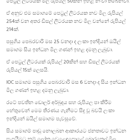
පෙට්‍රල් ලීටරයක මිල රුපියල් 50කින් ඉහළ නංවා තිබෙනවා.
ඒ අනුව එම සමාගමේ පෙට්‍රල් ලීටරයක නව මිල රුපියල්
254ක් වන අතර ඩීසල් ලීටරයක නව මිල වන්නේ රුපියල්
214ක්.
පසුගිය පෙබරවාරි මස 25 වනදා ද ලංකා ඉන්දියන් ඔයිල්
සමාගම සිය ඉන්ධන මිල ගණන් ඉහළ දමනු ලැබුවා.
ඒ පෙට්‍රල් ලීටරයක් රුපියල් 20කින් සහ ඩීසල් ලීටරයක්
රුපියල් 15ක් ලෙසයි.
IOC සමාගම පසුගිය පෙබරවාරි මස 6 වනදා ද සිය ඉන්ධන
මිල ගණන් ඉහළ දමනු ලැබුවා.
රටේ පවතින ඩොලර් අර්බුදය සහ රුපියල පා කිරීම
හේතුවෙන් මෙම තීරණය ගැනීමට සිදු වූ බවයි ලංකා
ඉන්දියන් ඔයිල් සමාගම පැවසුවේ.
සිය සමාගම් පාඩු නොලබන ආකාරයට ජනතාවට ඉන්ධන
සැපයීමට නම් ලෝක වෙළෙඳපොළේ බොරතෙල් මිල