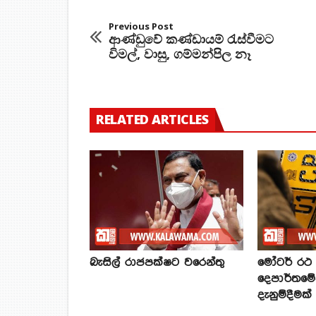
Previous Post
ආණ්ඩුවේ කණ්ඩායම් රැස්වීමට
විමල්, වාසු, ගම්මන්පිල නෑ
RELATED ARTICLES
බැසිල් රාජපක්ෂට වරෙන්තු
මෝටර් රථ ප
දෙපාර්තමේ
දැනුම්දීමක්