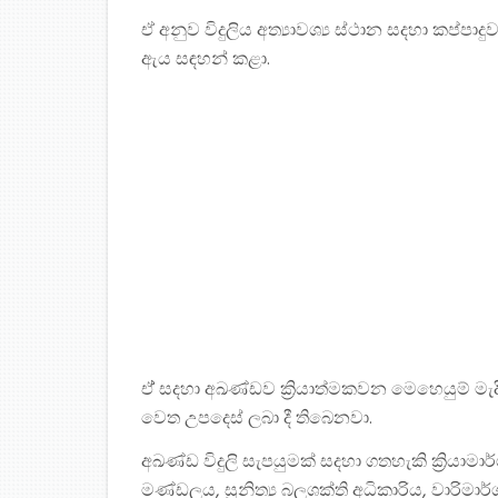
ඒ අනුව විදුලිය අත්‍යාවශ්‍ය ස්ථාන සදහා කප්පා
ඇය සඳහන් කළා.
ඒ් සදහා අඛණ්ඩව ක්‍රියාත්මකවන මෙහෙයුම් මැද
වෙත උපදෙස් ලබා දී තිබෙනවා.
අඛණ්ඩ විදුලි සැපයුමක් සදහා ගතහැකි ක්‍රියාමාර්
මණ්ඩලය, සුනිත්‍ය බලශක්ති අධිකාරිය, වාරිමාර