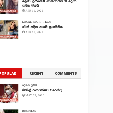
ලොව ලස්සනම කාන්තාවන් 10 දෙනා
කවුද බලමු
APR 11, 2021
LOCAL
SPORT
TECH
රේස් පදින අරාබි සුරූපිනිය
APR 11, 2021
POPULAR
RECENT
COMMENTS
දේශිය පුවත්
බැසිල් රාජපක්ෂට වරෙන්තු
MAY 22, 2026
BUSINESS