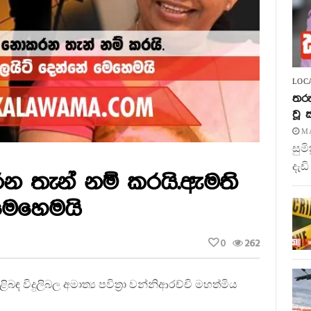
LOC
තරු
වූ
MA
සුම
දැඩි
රන තැන් නම් කරයි.ඇමති
 මෙහෙමයි
0
262
ළිබඳ විදුලිබල අමාත්‍ය පවිත්‍රා වන්නිආරච්චි මහත්මිය