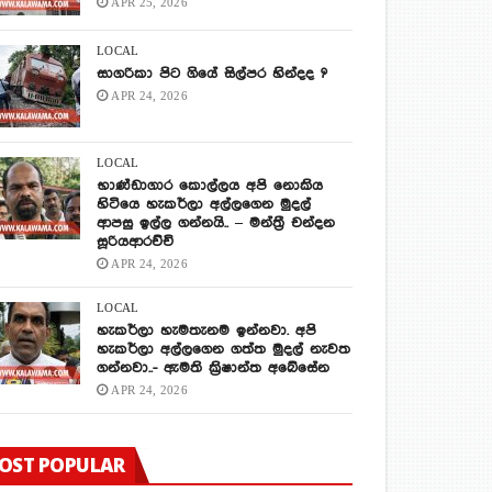
APR 25, 2026
LOCAL
සාගරිකා පිට ගියේ සිල්පර හින්දද ?
APR 24, 2026
LOCAL
භාණ්ඩාගාර කොල්ලය අපි නොකිය
හිටියෙ හැකර්ලා අල්ලගෙන මුදල්
ආපසු ඉල්ල ගන්නයි.. – මන්ත්‍රී චන්දන
සූරියආරච්චි
APR 24, 2026
LOCAL
හැකර්ලා හැමතැනම ඉන්නවා. අපි
හැකර්ලා අල්ලගෙන ගත්ත මුදල් නැවත
ගන්නවා..- ඇමති ක්‍රිෂාන්ත අබේසේන
APR 24, 2026
OST POPULAR