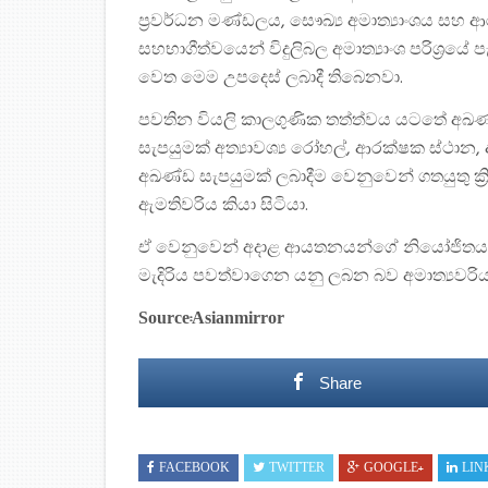
ප්‍රවර්ධන මණ්ඩලය, සෞඛ්‍ය අමාත්‍යාංශය සහ 
සහභාගීත්වයෙන් විදුලිබල අමාත්‍යාංශ පරිශ්‍රයේ 
වෙත මෙම උපදෙස් ලබාදී තිබෙනවා.
පවතින වියලි කාලගුණික තත්ත්වය යටතේ අඛණ්ඩ වි
සැපයුමක් අත්‍යාවශ්‍ය රෝහල්, ආරක්ෂක ස්ථා
අඛණ්ඩ සැපයුමක් ලබාදීම වෙනුවෙන් ගතයුතු ක්
ඇමතිවරිය කියා සිටියා.
ඒ වෙනුවෙන් අදාළ ආයතනයන්ගේ නියෝජිතයන්ග
මැදිරිය පවත්වාගෙන යනු ලබන බව අමාත්‍යවරි
Source:Asianmirror
Share
FACEBOOK
TWITTER
GOOGLE+
LIN