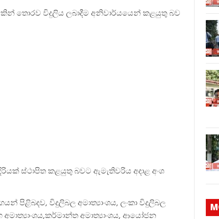
දුවකින් තොරව විදුලිය ලබාදීම අනිවාර්යයෙන් කළයුතු බව
ිරියක් ස්ථාපිත කළයුතු බවට ඇමැතිවරිය අදාළ අංශ
ගයන් පිළිබදව, විදුලිබල අමාත්‍යාංශය, ලංකා විදුලිබල
M
්ග අමාත්‍යාංශය,කර්මාන්ත අමාත්‍යාංශය, ආයෝජන