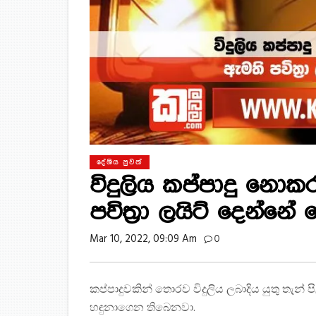
දේශිය පුවත්
විදුලිය කප්පාදු නොක
පවිත්‍රා ලයිට් දෙන්නේ
Mar 10, 2022, 09:09 Am
0
කප්පාදුවකින් තොරව විදුලිය ලබාදිය යුතු තැන් පි
හඳුනාගෙන තිබෙනවා.