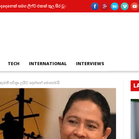
මග ලිෆ්ට් එකක් තුල සිර වූ කත
පියා සහ පුතා අතර බහින්බස්වීම මරණයකින
TECH
INTERNATIONAL
INTERVIEWS
ඇමති පවිත්‍රා ලයිට් දෙන්නේ මෙහෙමයි
L