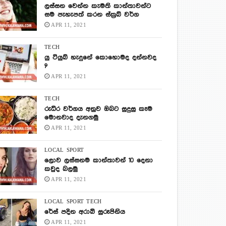
ලස්සන වෙන්න කැමති කාන්තාවන්ට
සම පැහැපත් කරන ස්ක්‍රබ් වර්ග
APR 11, 2021
TECH
යු ටියුබ් හැදුනේ කොහොමද දන්නවද
?
APR 11, 2021
TECH
රුධිර වර්ගය අනුව ඔබට සුදුසු කෑම
මොනවාද දැනගමු
APR 11, 2021
LOCAL
SPORT
ලොව ලස්සනම කාන්තාවන් 10 දෙනා
කවුද බලමු
APR 11, 2021
LOCAL
SPORT
TECH
රේස් පදින අරාබි සුරූපිනිය
APR 11, 2021