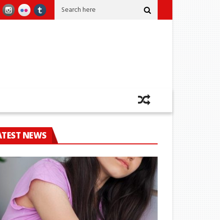
් කෙළවර වෙයි
කෝටි 2කට අධික කුෂ් සමග ඡායාරූප ශිල්පියෙක් කටුනායකදී අත
ATEST NEWS