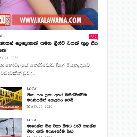
0
AL
ණයන් දෙදෙනෙක් සමග ලිෆ්ට් එකක් තුල සිර
 කත
Y 21, 2026
ිත්‍රා හෝටලයේ කොරිඩෝව දිගේ පියනැගුවේ
 විඩාවකින් වුවද...
LOCAL
පියා සහ පුතා අතර බහින්බස්වීම
මරණයකින් කෙළවර වෙයි
APR 25, 2026
LOCAL
මැරෙන්න ගිය එකා බිමට වැටී ගහන්න
එපා යැයි මරලතෝනි දීලා