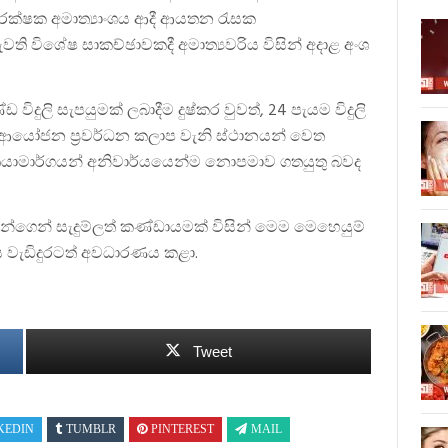
ආරක්ෂක අමාත්‍යාංශය ආදී ආයතන රැසක
පැවති විශේෂ සාකච්ඡාවකදී අමාත්‍යවරිය විසින් අදාළ අංශ
දුලි සැපයුමක් ලබාදීම දුෂ්කර වුවත්, 24 පැයම විදුලි
න, ආයෝජන ප්‍රවර්ධන කලාප වැනි ස්ථානයන් වෙත
‍රියාමාර්ගයන් අනිවාර්යයෙන්ම නොපමාව ගතයුතු බවද
ෙන් සැදුම්ලත් කණ්ඩායමක් විසින් මෙම මෙහෙයුම්
ය වැඩිදුරටත් අවධාරණය කළා.
Tweet
KEDIN
TUMBLR
PINTEREST
MAIL