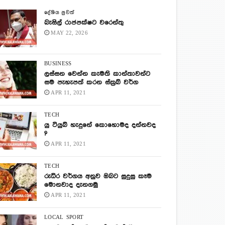
දේශිය පුවත්
බැසිල් රාජපක්ෂට වරෙන්තු
MAY 22, 2026
BUSINESS
ලස්සන වෙන්න කැමති කාන්තාවන්ට
සම පැහැපත් කරන ස්ක්‍රබ් වර්ග
APR 11, 2021
TECH
යු ටියුබ් හැදුනේ කොහොමද දන්නවද
?
APR 11, 2021
TECH
රුධිර වර්ගය අනුව ඔබට සුදුසු කෑම
මොනවාද දැනගමු
APR 11, 2021
LOCAL
SPORT