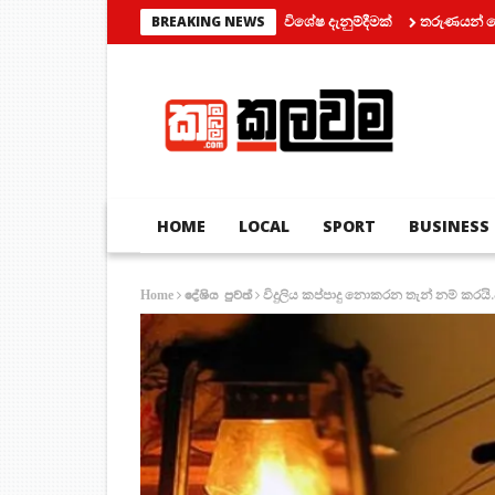
් රථ ප්‍රවාහන දෙපාර්තමේන්තුවෙන් විශේෂ දැනුම්දීමක්
තරුණයන් දෙදෙනෙක් ස
BREAKING NEWS
HOME
LOCAL
SPORT
BUSINESS
විදුලිය කප්පාදු නොකරන තැන් නම් කරයි.
Home
දේශිය පුවත්