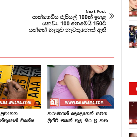
Next Post
පාන්ගෙඩිය රුපියල් 100න් ඉහළ
යනවා. 100 නෙමෙයි 150ට
යන්නේ නැතුව නැවතුනොත් ඇති
්‍රවාහන
තරුණයන් දෙදෙනෙක් සමග
න්තුවෙන් විශේෂ
ලිෆ්ට් එකක් තුල සිර වූ කත