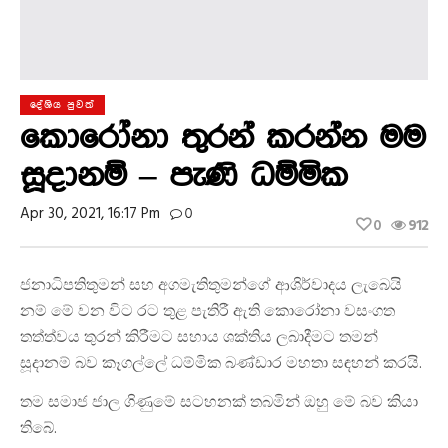
දේශිය පුවත්
කොරෝනා තුරන් කරන්න මම
සූදානම් – පැණි ධම්මික
Apr 30, 2021, 16:17 Pm
0
0
912
ජනාධිපතිතුමන් සහ අගමැතිතුමන්ගේ ආශිර්වාදය ලැබෙයි
නම් මේ වන විට රට තුළ පැතිරී ඇති කොරෝනා වසංගත
තත්ත්වය තුරන් කිරීමට සහාය ශක්තිය ලබාදීමට තමන්
සූදානම් බව කෑගල්ලේ ධම්මික බණ්ඩාර මහතා සඳහන් කරයි.
තම සමාජ ජාල ගිණුමේ සටහනක් තබමින් ඔහු මේ බව කියා
තිබේ.