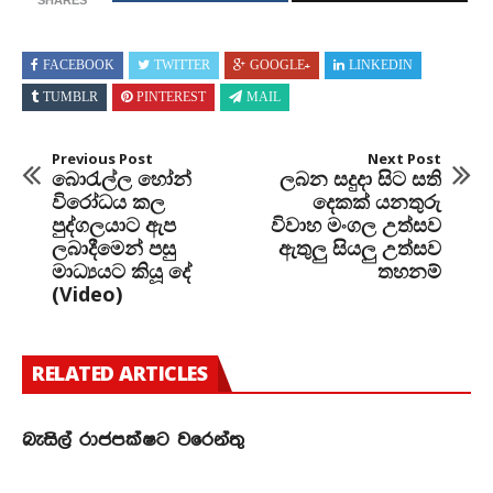
SHARES
FACEBOOK
TWITTER
GOOGLE+
LINKEDIN
TUMBLR
PINTEREST
MAIL
Previous Post
Next Post
බොරැල්ල හෝන්
ලබන සදුදා සිට සති
විරෝධය කල
දෙකක් යනතුරු
පුද්ගලයාට ඇප
විවාහ මංගල උත්සව
ලබාදීමෙන් පසු
ඇතුලු සියලු උත්සව
මාධ්‍යයට කියූ දේ
තහනම්
(Video)
RELATED ARTICLES
බැසිල් රාජපක්ෂට වරෙන්තු