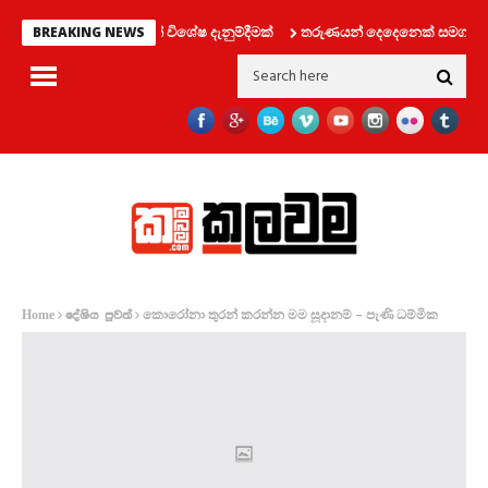
හන දෙපාර්තමේන්තුවෙන් විශේෂ දැනුම්දීමක්
තරුණයන් දෙදෙනෙක් සමග ලිෆ්ට් එ
BREAKING NEWS
කොරෝනා තුරන් කරන්න මම සූදානම් – පැණි ධම්මික
Home
දේශිය පුවත්