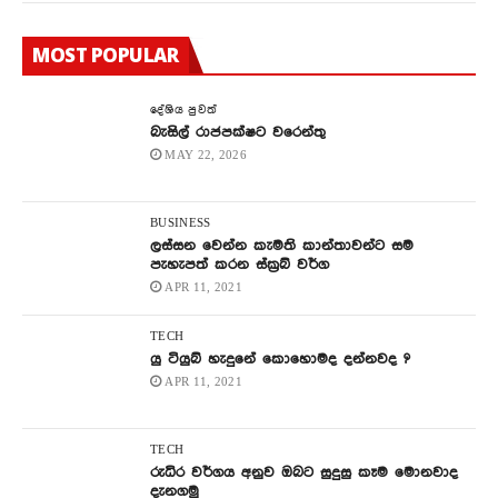
MOST POPULAR
දේශිය පුවත්
බැසිල් රාජපක්ෂට වරෙන්තු
MAY 22, 2026
BUSINESS
ලස්සන වෙන්න කැමති කාන්තාවන්ට සම
පැහැපත් කරන ස්ක්‍රබ් වර්ග
APR 11, 2021
TECH
යු ටියුබ් හැදුනේ කොහොමද දන්නවද ?
APR 11, 2021
TECH
රුධිර වර්ගය අනුව ඔබට සුදුසු කෑම මොනවාද
දැනගමු