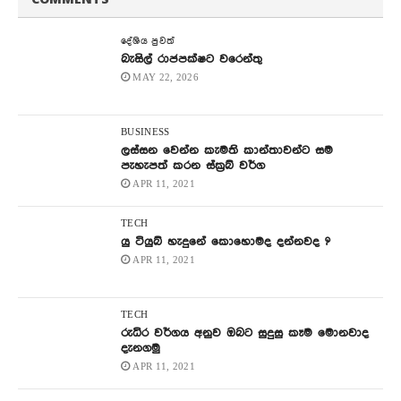
දේශිය පුවත්
බැසිල් රාජපක්ෂට වරෙන්තු
MAY 22, 2026
BUSINESS
ලස්සන වෙන්න කැමති කාන්තාවන්ට සම
පැහැපත් කරන ස්ක්‍රබ් වර්ග
APR 11, 2021
TECH
යු ටියුබ් හැදුනේ කොහොමද දන්නවද ?
APR 11, 2021
TECH
රුධිර වර්ගය අනුව ඔබට සුදුසු කෑම මොනවාද
දැනගමු
APR 11, 2021