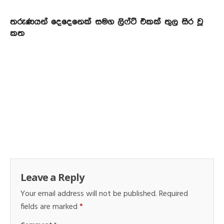
තරුණයන් දෙදෙනෙක් සමග ලිෆ්ට් එකක් තුල සිර වූ
කත
Leave a Reply
Your email address will not be published.
Required
fields are marked
*