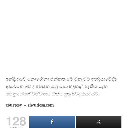
ඉන්දියාවේ කොරෝනා එන්නත මේ වන විට ඉන්දියාවේදීම
අසාර්ථක බව ද පවසන ඔහු මහා භද්‍රකාලී පැණිය ගැන
හෙළයන්ගේ විශ්වාසය රැකිය යුතු බවද කියා සිටී.
courtesy – siwudesa.com
128