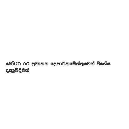
මෝටර් රථ ප්‍රවාහන දෙපාර්තමේන්තුවෙන් විශේෂ
දැනුම්දීමක්