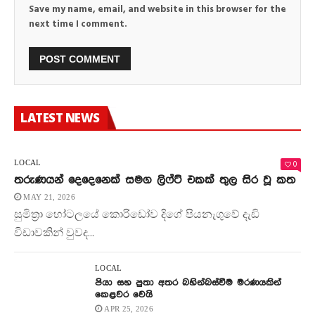
Save my name, email, and website in this browser for the
next time I comment.
LATEST NEWS
0
LOCAL
තරුණයන් දෙදෙනෙක් සමග ලිෆ්ට් එකක් තුල සිර වූ කත
MAY 21, 2026
සුමිත්‍රා හෝටලයේ කොරිඩෝව දිගේ පියනැගුවේ දැඩි
විඩාවකින් වුවද...
LOCAL
පියා සහ පුතා අතර බහින්බස්වීම මරණයකින්
කෙළවර වෙයි
APR 25, 2026