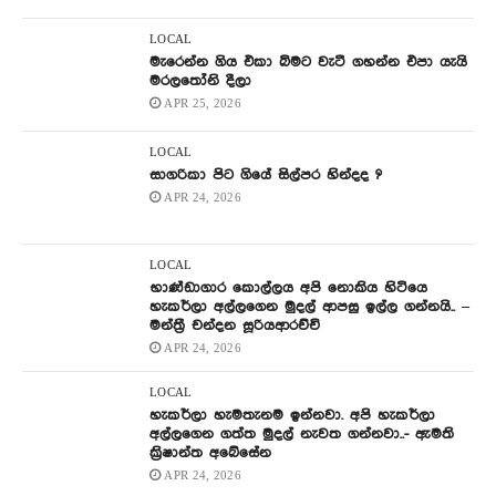
LOCAL
මැරෙන්න ගිය එකා බිමට වැටී ගහන්න එපා යැයි
මරලතෝනි දීලා
APR 25, 2026
LOCAL
සාගරිකා පිට ගියේ සිල්පර හින්දද ?
APR 24, 2026
LOCAL
භාණ්ඩාගාර කොල්ලය අපි නොකිය හිටියෙ
හැකර්ලා අල්ලගෙන මුදල් ආපසු ඉල්ල ගන්නයි.. –
මන්ත්‍රී චන්දන සූරියආරච්චි
APR 24, 2026
LOCAL
හැකර්ලා හැමතැනම ඉන්නවා. අපි හැකර්ලා
අල්ලගෙන ගත්ත මුදල් නැවත ගන්නවා..- ඇමති
ක්‍රිෂාන්ත අබේසේන
APR 24, 2026