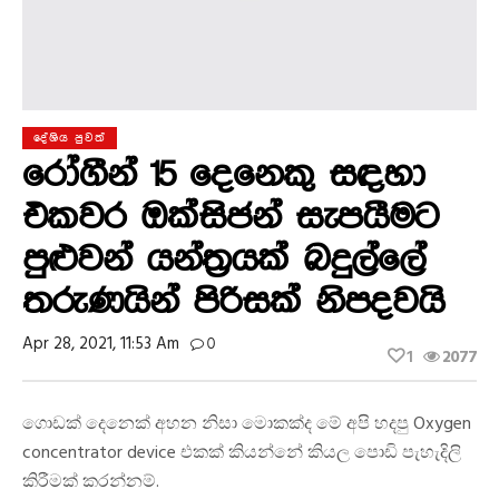
දේශිය පුවත්
රෝගීන් 15 දෙනෙකු සඳහා
එකවර ඔක්සිජන් සැපයීමට
පුළුවන් යන්ත්‍රයක් බදුල්ලේ
තරුණයින් පිරිසක් නිපදවයි
Apr 28, 2021, 11:53 Am
0
1
2077
ගොඩක් දෙනෙක් අහන නිසා මොකක්ද මේ අපි හදපු Oxygen
concentrator device එකක් කියන්නේ කියල පොඩි පැහැදිලි
කිරීමක් කරන්නම්.