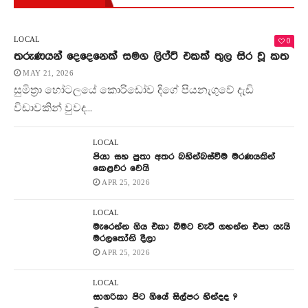
0
LOCAL
තරුණයන් දෙදෙනෙක් සමග ලිෆ්ට් එකක් තුල සිර වූ කත
MAY 21, 2026
සුමිත්‍රා හෝටලයේ කොරිඩෝව දිගේ පියනැගුවේ දැඩි
විඩාවකින් වුවද...
LOCAL
පියා සහ පුතා අතර බහින්බස්වීම මරණයකින්
කෙළවර වෙයි
APR 25, 2026
LOCAL
මැරෙන්න ගිය එකා බිමට වැටී ගහන්න එපා යැයි
මරලතෝනි දීලා
APR 25, 2026
LOCAL
සාගරිකා පිට ගියේ සිල්පර හින්දද ?