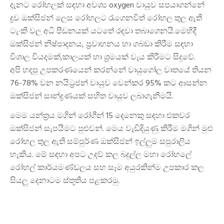
දැනට රෝහලක් සඳහා අවශ්‍ය oxygen වායුව සපයාගන්නේ
ද්‍රව ඔක්සිජන් ලෙස රෝහලට රැගෙනවිත් රෝහල තුල ඇති
ටැංකි වල අධි පීඩනයක් යටතේ රඳවා තබාගෙනයි.මෙහිදී
ඔක්සිජන් නිෂ්පාදනය, ප්‍රවාහනය හා ගබඩා කිරීම සඳහා
විශාල වියදමක්,කාලයක් හා ශ්‍රමයක් වැය කිරීමට සිදුවේ.
අපි හදපු උපකරණයෙන් කරන්නේ වායුගෝල වාතයේ තියන
76-78% වන නයිට්‍රජන් වායුව වෙන්කර 95% කට ආසන්න
ඔක්සිජන් සාන්ද්‍රණයක් සහිත වායුව ලබාගැනීමයි.
මෙම යන්ත්‍රය මගින් රෝගීන් 15 දෙනෙකු සඳහා එකවර
ඔක්සිජන් සැපයීමට පුළුවන්. මෙය වැඩිදියුණු කිරීම මගින් මුළු
රෝහල තුල ඇති සම්පුර්ණ ඔක්සිජන් ඉල්ලුම සපුරාලිය
හැකිය. මේ සඳහා අපට උදව් කල බදුල්ල මහා රෝහලේ
රෝහල් කාර්යමණ්ඩලය සහ සෑම අයුරකින්ම උපකාර කල
සියලු දෙනාටම ස්තූතිය පළකරමු.