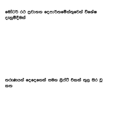
මෝටර් රථ ප්‍රවාහන දෙපාර්තමේන්තුවෙන් විශේෂ
දැනුම්දීමක්
තරුණයන් දෙදෙනෙක් සමග ලිෆ්ට් එකක් තුල සිර වූ
කත