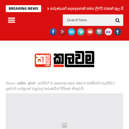
තරුණයන් දෙදෙනෙක් සමග ලිෆ්ට් එකක් තුල සිර වූ කත
BREAKING NEWS
රෝගීන් 15 දෙනෙකු සඳහා එකවර ඔක්සිජන් සැපයීමට
Home
දේශිය පුවත්
පුළුවන් යන්ත්‍රයක් බදුල්ලේ තරුණයින් පිරිසක් නිපදවයි