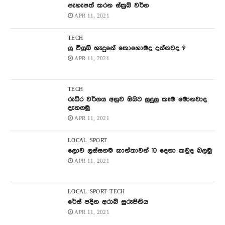
පැහැපත් කරන ස්ක්‍රබ් වර්ග
APR 11, 2021
TECH
යු ටියුබ් හැදුනේ කොහොමද දන්නවද ?
APR 11, 2021
TECH
රුධිර වර්ගය අනුව ඔබට සුදුසු කෑම මොනවාද
දැනගමු
APR 11, 2021
LOCAL
SPORT
ලොව ලස්සනම කාන්තාවන් 10 දෙනා කවුද බලමු
APR 11, 2021
LOCAL
SPORT
TECH
රේස් පදින අරාබි සුරූපිනිය
APR 11, 2021