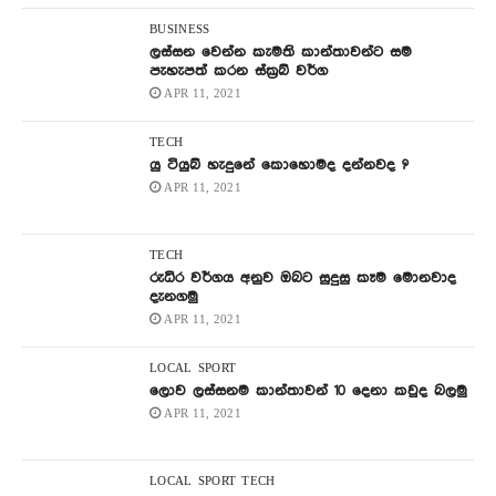
BUSINESS
ලස්සන වෙන්න කැමති කාන්තාවන්ට සම
පැහැපත් කරන ස්ක්‍රබ් වර්ග
APR 11, 2021
TECH
යු ටියුබ් හැදුනේ කොහොමද දන්නවද ?
APR 11, 2021
TECH
රුධිර වර්ගය අනුව ඔබට සුදුසු කෑම මොනවාද
දැනගමු
APR 11, 2021
LOCAL
SPORT
ලොව ලස්සනම කාන්තාවන් 10 දෙනා කවුද බලමු
APR 11, 2021
LOCAL
SPORT
TECH