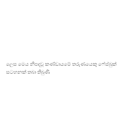
ලෙස මෙය නිපදවූ කණ්ඩායමේ තරුණයෙකු ෆේස්බුක්
සටහනක් තබා තිබුණි