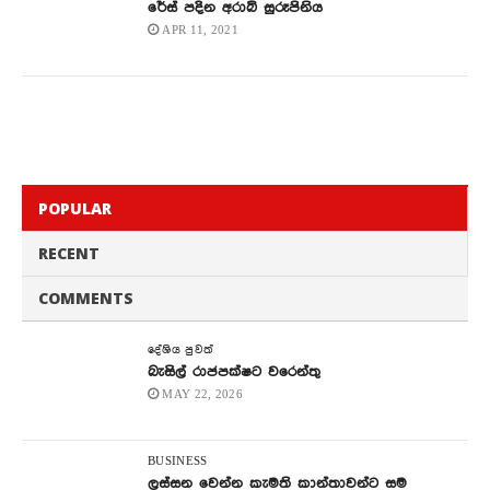
රේස් පදින අරාබි සුරූපිනිය
APR 11, 2021
POPULAR
RECENT
COMMENTS
දේශිය පුවත්
බැසිල් රාජපක්ෂට වරෙන්තු
MAY 22, 2026
BUSINESS
ලස්සන වෙන්න කැමති කාන්තාවන්ට සම