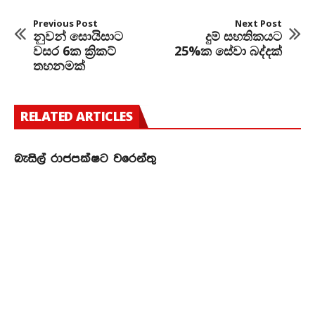
Previous Post
Next Post
නුවන් සොයිසාට
දුම් සහතිකයට
වසර 6ක ක්‍රිකට්
25%ක සේවා බද්දක්
තහනමක්
RELATED ARTICLES
බැසිල් රාජපක්ෂට වරෙන්තු