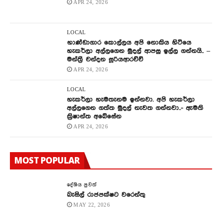
APR 24, 2026
LOCAL
භාණ්ඩාගාර කොල්ලය අපි නොකිය හිටියෙ
හැකර්ලා අල්ලගෙන මුදල් ආපසු ඉල්ල ගන්නයි.. –
මන්ත්‍රී චන්දන සූරියආරච්චි
APR 24, 2026
LOCAL
හැකර්ලා හැමතැනම ඉන්නවා. අපි හැකර්ලා
අල්ලගෙන ගත්ත මුදල් නැවත ගන්නවා..- ඇමති
ක්‍රිෂාන්ත අබේසේන
APR 24, 2026
MOST POPULAR
දේශිය පුවත්
බැසිල් රාජපක්ෂට වරෙන්තු
MAY 22, 2026