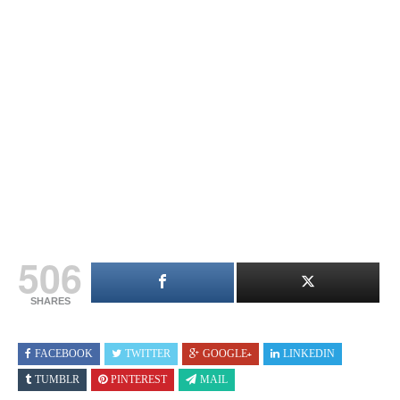
506
SHARES
FACEBOOK
TWITTER
GOOGLE+
LINKEDIN
TUMBLR
PINTEREST
MAIL