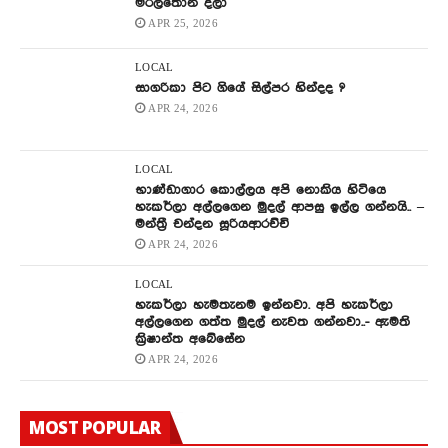
මරලතෝනි දීලා
APR 25, 2026
LOCAL
සාගරිකා පිට ගියේ සිල්පර හින්දද ?
APR 24, 2026
LOCAL
භාණ්ඩාගාර කොල්ලය අපි නොකිය හිටියෙ
හැකර්ලා අල්ලගෙන මුදල් ආපසු ඉල්ල ගන්නයි.. –
මන්ත්‍රී චන්දන සූරියආරච්චි
APR 24, 2026
LOCAL
හැකර්ලා හැමතැනම ඉන්නවා. අපි හැකර්ලා
අල්ලගෙන ගත්ත මුදල් නැවත ගන්නවා..- ඇමති
ක්‍රිෂාන්ත අබේසේන
APR 24, 2026
MOST POPULAR