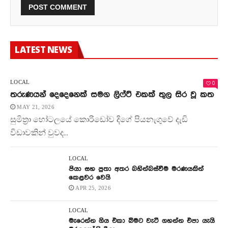
LATEST NEWS
0
LOCAL
තරුණයන් දෙදෙනෙක් සමග ලිෆ්ට් එකක් තුල සිර වූ කත
MAY 21, 2026
සුමිත්‍රා හෝටලයේ කොරිඩෝව දිගේ පියනැගුවේ දැඩි
විඩාවකින් වුවද...
LOCAL
පියා සහ පුතා අතර බහින්බස්වීම මරණයකින්
කෙළවර වෙයි
APR 25, 2026
LOCAL
මැරෙන්න ගිය එකා බිමට වැටී ගහන්න එපා යැයි