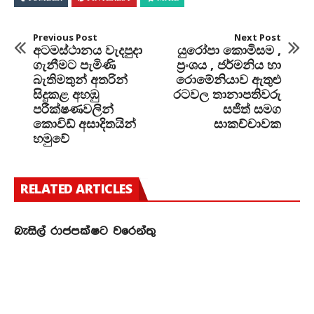
Previous Post
Next Post
අටමස්ථානය වැදපුදා
යුරෝපා කොමිසම ,
ගැනීමට පැමිණි
ප්‍රංශය , ජර්මනිය හා
බැතිමතුන් අතරින්
රොමේනියාව ඇතුළු
සිදුකළ අහඹු
රටවල තානාපතිවරු
පරීක්ෂණවලින්
සජිත් සමග
කොවිඩ් අසාදිතයින්
සාකච්චාවක
හමුවේ
RELATED ARTICLES
බැසිල් රාජපක්ෂට වරෙන්තු