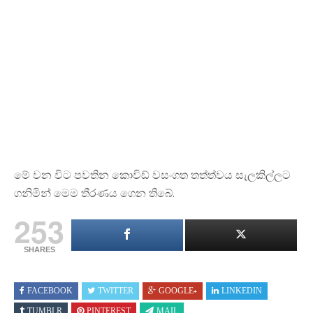
මේ වන විට පවතින කොවිඩ් වසංගත තත්ත්වය සැලකිල්ලට
ගනිමින් මෙම තීරණය ගෙන තිබේ.
253
SHARES
FACEBOOK
TWITTER
GOOGLE+
LINKEDIN
TUMBLR
PINTEREST
MAIL