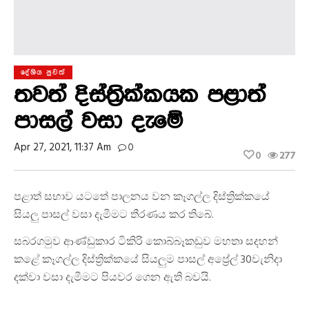
දේශිය පුවත්
තවත් දිස්ත්‍රික්කයක පළාත්
පාසල් වසා දැමේ
Apr 27, 2021, 11:37 Am
0
0
277
පළාත් සභාව යටතේ පාලනය වන කෑගල්ල දිස්ත්‍රික්කයේ
සියලු පාසල් වසා දැමීමට තීරණය කර තිබේ.
සබරගමුව ආණ්ඩුකාර ටිකිරි කොබ්බෑකඩුව මහතා සදහන්
කළේ කෑගල්ල දිස්ත්‍රික්කයේ සියලුම පාසල් අප්‍රේල් 30වැනිදා
දක්වා වසා දැමීමට පියවර ගෙන ඇති බවයි.