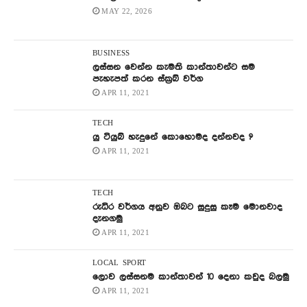
MAY 22, 2026
BUSINESS
ලස්සන වෙන්න කැමති කාන්තාවන්ට සම
පැහැපත් කරන ස්ක්‍රබ් වර්ග
APR 11, 2021
TECH
යු ටියුබ් හැදුනේ කොහොමද දන්නවද ?
APR 11, 2021
TECH
රුධිර වර්ගය අනුව ඔබට සුදුසු කෑම මොනවාද
දැනගමු
APR 11, 2021
LOCAL
SPORT
ලොව ලස්සනම කාන්තාවන් 10 දෙනා කවුද බලමු
APR 11, 2021