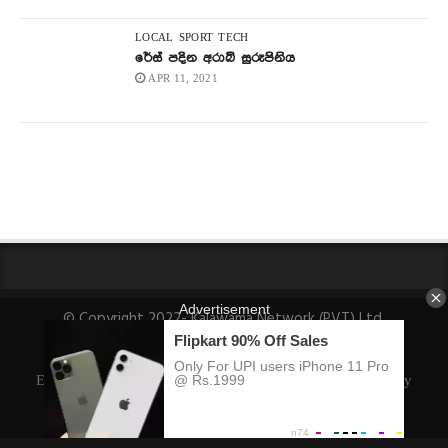
LOCAL
SPORT
TECH
රේස් පදින අරාබි සුරූපිනිය
APR 11, 2021
© Copyright 2022- Kalawama Network (PVT) Ltd.
About Us
Fact-Checking Policy
Privacy Policy
Ethics Policy
Ownership, Funding, and Advertising Policy
Corrections Policy
Editorial Team Info