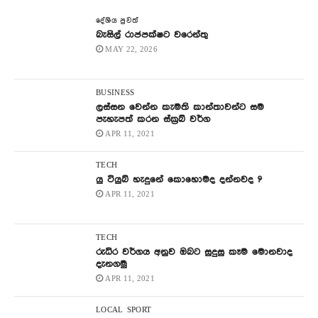
දේශිය පුවත්
බැසිල් රාජපක්ෂට වරෙන්තු
MAY 22, 2026
BUSINESS
ලස්සන වෙන්න කැමති කාන්තාවන්ට සම
පැහැපත් කරන ස්ක්‍රබ් වර්ග
APR 11, 2021
TECH
යු ටියුබ් හැදුනේ කොහොමද දන්නවද ?
APR 11, 2021
TECH
රුධිර වර්ගය අනුව ඔබට සුදුසු කෑම මොනවාද
දැනගමු
APR 11, 2021
LOCAL
SPORT