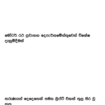
මෝටර් රථ ප්‍රවාහන දෙපාර්තමේන්තුවෙන් විශේෂ
දැනුම්දීමක්
තරුණයන් දෙදෙනෙක් සමග ලිෆ්ට් එකක් තුල සිර වූ
කත