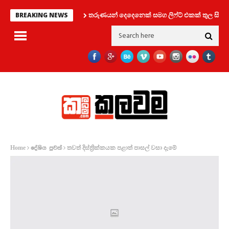
තරුණයන් දෙදෙනෙක් සමග ලිෆ්ට් එකක් තුල සිර වූ ක
BREAKING NEWS
තවත් දිස්ත්‍රික්කයක පළාත් පාසල් වසා දැමේ
Home
දේශිය පුවත්