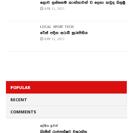
ලොව ලස්සනම කාන්තාවන් 10 දෙනා කවුද බලමු
APR 11, 2021
LOCAL
SPORT
TECH
රේස් පදින අරාබි සුරූපිනිය
APR 11, 2021
POPULAR
RECENT
COMMENTS
දේශිය පුවත්
බැසිල් රාජපක්ෂට වරෙන්තු